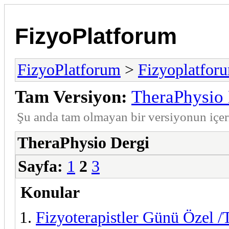
FizyoPlatforum
FizyoPlatforum
>
Fizyoplatfor
Tam Versiyon:
TheraPhysio 
Şu anda tam olmayan bir versiyonun içe
TheraPhysio Dergi
Sayfa:
1
2
3
Konular
Fizyoterapistler Günü Özel /