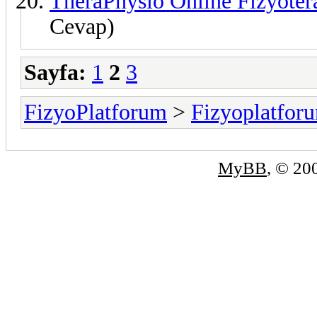
TheraPhysio Online Fizyoter
Cevap)
Sayfa:
1
2
3
FizyoPlatforum
>
Fizyoplatfor
MyBB
, © 2