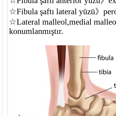
☆Fibula şaftı anterior yüzü》ext
☆Fibula şaftı lateral yüzü》pero
☆Lateral malleol,medial malleol
konumlanmıştır.