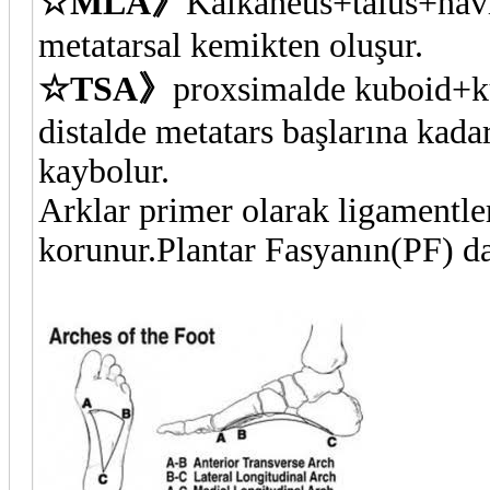
☆MLA》
Kalkaneus+talus+nav
metatarsal kemikten oluşur.
☆TSA》
proxsimalde kuboid+k
distalde metatars başlarına kad
kaybolur.
Arklar primer olarak ligamentler
korunur.Plantar Fasyanın(PF) da