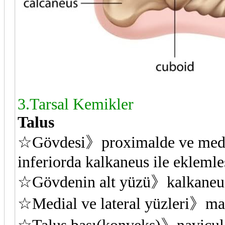
3.Tarsal Kemikler
Talus
☆Gövdesi》proximalde ve mediald
inferiorda kalkaneus ile eklemleş
☆Gövdenin alt yüzü》kalkaneusun
☆Medial ve lateral yüzleri》mall