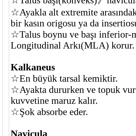
☆Talus başı(konveks)》navicula 
☆Ayakla alt extremite arasındak
bir kasın origosu ya da insertios
☆Talus boynu ve başı inferior-
Longitudinal Arkı(MLA) korur.
Kalkaneus
☆En büyük tarsal kemiktir.
☆Ayakta dururken ve topuk vuru
kuvvetine maruz kalır.
☆Şok absorbe eder.
Navicula