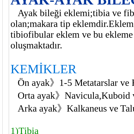
Ayak bileği eklemi;tibia ve fibu
olan;makara tip eklemdir.Eklem 
tibiofibular eklem ve bu ekleme
oluşmaktadır.
KEMİKLER
Ön ayak》1-5 Metatarslar ve F
Orta ayak》Navicula,Kuboid v
Arka ayak》Kalkaneus ve Talus
1)Tibia