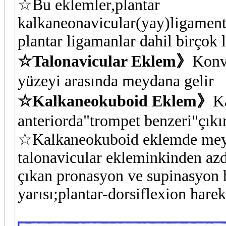
☆Bu eklemler,plantar
kalkaneonavicular(yay)ligament
plantar ligamanlar dahil birçok 
☆Talonavicular Eklem》
Konv
yüzeyi arasında meydana gelir
☆Kalkaneokuboid Eklem》
K
anteriorda"trompet benzeri"çıkın
☆Kalkaneokuboid eklemde meyda
talonavicular ekleminkinden az
çıkan pronasyon ve supinasyon h
yarısı;plantar-dorsiflexion harek