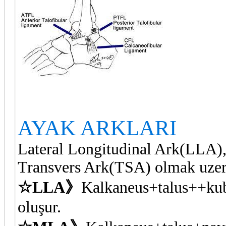
AYAK ARKLARI
Lateral Longitudinal Ark(LLA
Transvers Ark(TSA) olmak uzere
☆LLA》
Kalkaneus+talus++kub
oluşur.