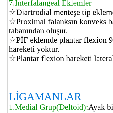
7.İnterfalangeal Eklemler
☆Diartrodial menteşe tip eklemd
☆Proximal falanksın konveks ba
tabanından oluşur.
☆PİF eklemde plantar flexion 90
hareketi yoktur.
☆Plantar flexion hareketi lateral 
LİGAMANLAR
1.Medial Grup(Deltoid):
Ayak bi