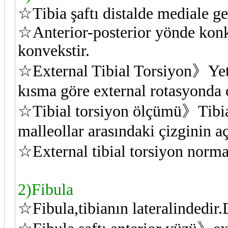
☆Tibia şaftı distalde mediale g
☆Anterior-posterior yönde konk
konvekstir.
☆External Tibial Torsiyon》Yetiş
kısma göre external rotasyonda 
☆Tibial torsiyon ölçümü》Tibial 
malleollar arasındaki çizginin aç
☆External tibial torsiyon norm
2)Fibula
☆Fibula,tibianın lateralindedir.