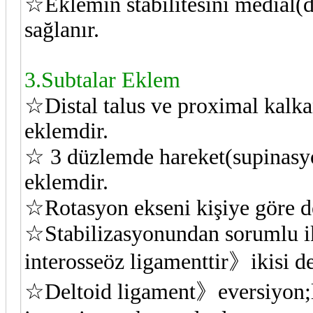
☆Eklemin stabilitesini medial(de
sağlanır.
3.Subtalar Eklem
☆Distal talus ve proximal kalka
eklemdir.
☆ 3 düzlemde hareket(supinasyo
eklemdir.
☆Rotasyon ekseni kişiye göre de
☆Stabilizasyonundan sorumlu iki
interosseöz ligamenttir》ikisi d
☆Deltoid ligament》eversiyon;lat