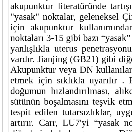
akupunktur literatüründe tartış
"yasak" noktalar, geleneksel Ç
için akupunktur kullanımından 
noktaları 3-15 gibi bazı “yasak”
yanlışlıkla uterus penetrasyo
vardır. Jianjing (GB21) gibi diğ
Akupunktur veya DN kullanılar
etmek için sıklıkla uyarılır .
doğumun hızlandırılması, alık
sütünün boşalmasını teşvik etme
tespit edilen tutarsızlıklar, uy
artırır. Carr, LU7'yi “yasak 