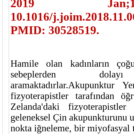
2019 Jan;17
10.1016/j.joim.2018.
PMID: 30528519.
Hamile olan kadınların çoğu 
sebeplerden dolayı 
aramaktadırlar.Akupunktur Y
fizyoterapistler tarafından ö
Zelanda'daki fizyoterapistle
geleneksel Çin akupunkturunu u
nokta iğneleme, bir miyofasyal t