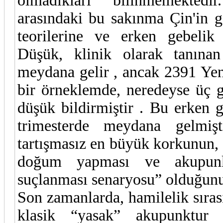
olmadıkları bilinmemektedir.
arasındaki bu sakınma Çin'in g
teorilerine ve erken gebelik 
Düşük, klinik olarak tanına
meydana gelir , ancak 2391 Yeni
bir örneklemde, neredeyse üç g
düşük bildirmiştir . Bu erken g
trimesterde meydana gelmişt
tartışmasız en büyük korkunun,
doğum yapması ve akupunkt
suçlanması senaryosu” olduğunu 
Son zamanlarda, hamilelik sıras
klasik “yasak” akupunktur no