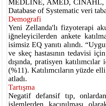
MEDLINE, AMED, CINAHL, P
Database of Systematic veri taba
Demografi
Yeni Zellanda'lı fizyoterapi 
iğneleyicilerden ankete katıl
isimsiz EQ yanıtı alındı. “Uygu
ve skeç hastasının tedavisi için 
dışında, pratisyen katılımcılar 
(%11). Katılımcıların yüzde elli 
atladı.
Tartışma
Negatif defansif tıp, onlarda
işlemlerden kaçınılması olara