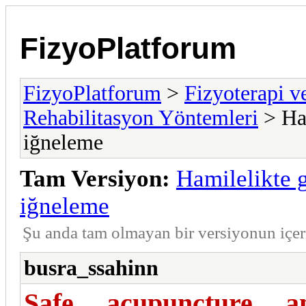
FizyoPlatforum
FizyoPlatforum
>
Fizyoterapi v
Rehabilitasyon Yöntemleri
> Ham
iğneleme
Tam Versiyon:
Hamilelikte 
iğneleme
Şu anda tam olmayan bir versiyonun içe
busra_ssahinn
Safe acupuncture a