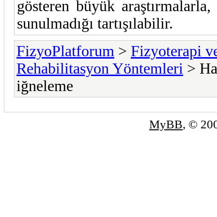
gösteren büyük araştırmalarla, 
sunulmadığı tartışılabilir.
FizyoPlatforum
>
Fizyoterapi v
Rehabilitasyon Yöntemleri
> Ham
iğneleme
MyBB
, © 2