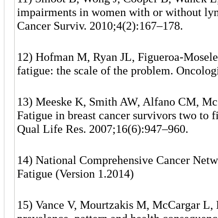
impairments in women with or without lym
Cancer Surviv. 2010;4(2):167–178.
12) Hofman M, Ryan JL, Figueroa-Moseley
fatigue: the scale of the problem. Oncolog
13) Meeske K, Smith AW, Alfano CM, McG
Fatigue in breast cancer survivors two to 
Qual Life Res. 2007;16(6):947–960.
14) National Comprehensive Cancer Netwo
Fatigue (Version 1.2014)
15) Vance V, Mourtzakis M, McCargar L, H