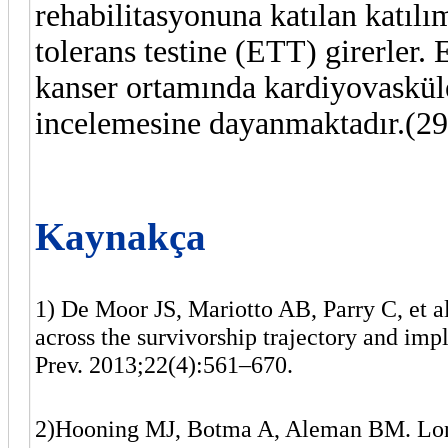
rehabilitasyonuna katılan katıl
tolerans testine (ETT) girerler. 
kanser ortamında kardiyovasküle
incelemesine dayanmaktadır.(29
Kaynakça
1) De Moor JS, Mariotto AB, Parry C, et al
across the survivorship trajectory and imp
Prev. 2013;22(4):561–670.
2)Hooning MJ, Botma A, Aleman BM. Long-