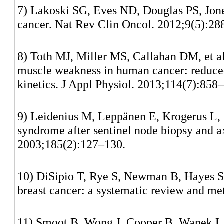
7) Lakoski SG, Eves ND, Douglas PS, Jones
cancer. Nat Rev Clin Oncol. 2012;9(5):28
8) Toth MJ, Miller MS, Callahan DM, et a
muscle weakness in human cancer: reduced
kinetics. J Appl Physiol. 2013;114(7):858
9) Leidenius M, Leppänen E, Krogerus L, 
syndrome after sentinel node biopsy and ax
2003;185(2):127–130.
10) DiSipio T, Rye S, Newman B, Hayes S.
breast cancer: a systematic review and me
11) Smoot B, Wong J, Cooper B, Wanek L, 