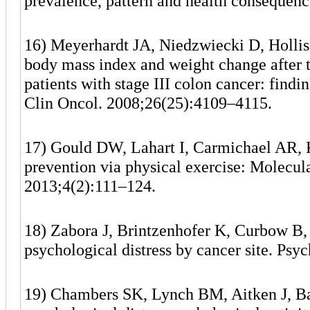
prevalence, pattern and health consequen
16) Meyerhardt JA, Niedzwiecki D, Hollis 
body mass index and weight change after t
patients with stage III colon cancer: fin
Clin Oncol. 2008;26(25):4109–4115.
17) Gould DW, Lahart I, Carmichael AR, 
prevention via physical exercise: Molecu
2013;4(2):111–124.
18) Zabora J, Brintzenhofer K, Curbow B,
psychological distress by cancer site. Ps
19) Chambers SK, Lynch BM, Aitken J, Ba