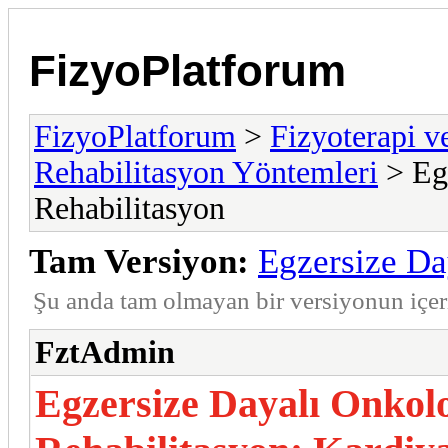
FizyoPlatforum
FizyoPlatforum
>
Fizyoterapi v
Rehabilitasyon Yöntemleri
> Egz
Rehabilitasyon
Tam Versiyon:
Egzersize Da
Şu anda tam olmayan bir versiyonun içe
FztAdmin
Egzersize Dayalı Onkol