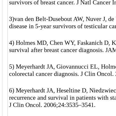
survivors of breast cancer. J Natl Cancer 
3)van den Belt-Dusebout AW, Nuver J, de W
disease in 5-year survivors of testicular 
4) Holmes MD, Chen WY, Faskanich D, Kro
survival after breast cancer diagnosis. 
5) Meyerhardt JA, Giovannucci EL, Holmes 
colorectal cancer diagnosis. J Clin Oncol
6) Meyerhardt JA, Heseltine D, Niedzwiecki
recurrence and survival in patients with 
J Clin Oncol. 2006;24:3535–3541.