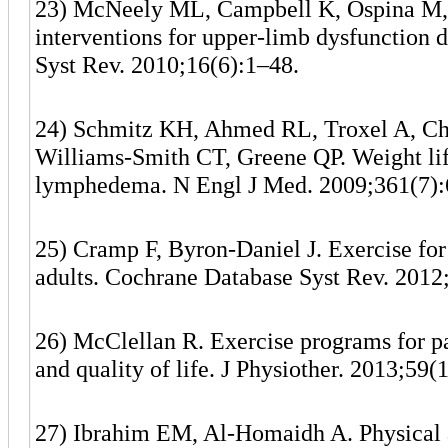
23) McNeely ML, Campbell K, Ospina M, 
interventions for upper-limb dysfunction 
Syst Rev. 2010;16(6):1–48.
24) Schmitz KH, Ahmed RL, Troxel A, Che
Williams-Smith CT, Greene QP. Weight lif
lymphedema. N Engl J Med. 2009;361(7):
25) Cramp F, Byron-Daniel J. Exercise for
adults. Cochrane Database Syst Rev. 2012
26) McClellan R. Exercise programs for pa
and quality of life. J Physiother. 2013;5
27) Ibrahim EM, Al-Homaidh A. Physical ac