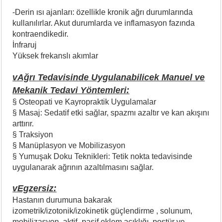
-Derin ısı ajanları: özellikle kronik ağrı durumlarında
kullanılırlar. Akut durumlarda ve inflamasyon fazında
kontraendikedir.
İnfraruj
Yüksek frekanslı akımlar
vAğrı Tedavisinde Uygulanabilicek Manuel ve
Mekanik Tedavi Yöntemleri:
§ Osteopati ve Kayropraktik Uygulamalar
§ Masaj: Sedatif etki sağlar, spazmı azaltır ve kan akışını
arttırır.
§ Traksiyon
§ Manüplasyon ve Mobilizasyon
§ Yumuşak Doku Teknikleri: Tetik nokta tedavisinde
uygulanarak ağrının azaltılmasını sağlar.
vEgzersiz:
Hastanın durumuna bakarak
izometrik/izotonik/izokinetik güçlendirme , solunum,
mobilizasyon, aktif- pasif eklem açıklığı, postür ve