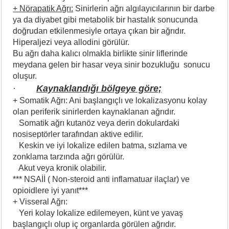
+ Nörapatik Ağrı:
Sinirlerin ağrı algılayıcılarının bir darbe
ya da diyabet gibi metabolik bir hastalık sonucunda
doğrudan etkilenmesiyle ortaya çıkan bir ağrıdır.
Hiperaljezi veya allodini görülür.
Bu ağrı daha kalıcı olmakla birlikte sinir liflerinde
meydana gelen bir hasar veya sinir bozukluğu sonucu
oluşur.
·
Kaynaklandığı bölgeye göre;
+ Somatik Ağrı: Ani başlangıçlı ve lokalizasyonu kolay
olan periferik sinirlerden kaynaklanan ağrıdır.
Somatik ağrı kutanöz veya derin dokulardaki
nosiseptörler tarafından aktive edilir.
Keskin ve iyi lokalize edilen batma, sızlama ve
zonklama tarzında ağrı görülür.
Akut veya kronik olabilir.
*** NSAİİ ( Non-steroid anti inflamatuar ilaçlar) ve
opioidlere iyi yanıt***
+ Visseral Ağrı:
Yeri kolay lokalize edilemeyen, künt ve yavaş
başlangıçlı olup iç organlarda görülen ağrıdır.