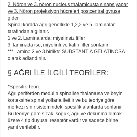
2. Nöron ve 3. nöron nucleus thalamicusta sinaps yapar
ve 3. Nöron projeksiyon hücreleri postcentral gyrusa
gider.
Spinal kordda ağrı genellikle 1,2,3 ve 5. laminalar
tarafından algılanır.
1 ve 2. Laminalarda; miyelinsiz lifler
3. laminada ise; miyelinli ve kalın lifler sonlanır
*** Lamina 2 ve 3 birlikte SUBSTANTİA GELATİNOSA
olarak adlandırılır.
§ AĞRI İLE İLGİLİ TEORİLER:
*Spesifik Teori:
Ağrı periferden medulla spinalise thalamusa ve beyin
korteksine spinal yollarla iletilir ve bu teoriye göre
merkezi sinir sistemindeki spesifik alanlarda sonlanır.
Bu teoriye göre sıcak, soğuk, ağrı ve dokunma olmak
üzere 4 tip duyusal reseptör vardır ve sadece birine
yanıt verilebilir.