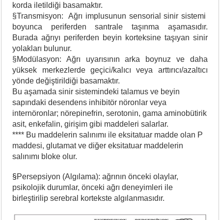
korda iletildiği basamaktır.
§Transmisyon: Ağrı implusunun sensorial sinir sistemi
boyunca periferden santrale taşınma aşamasıdır.
Burada ağrıyı periferden beyin korteksine taşıyan sinir
yolakları bulunur.
§Modülasyon: Ağrı uyarısının arka boynuz ve daha
yüksek merkezlerde geçici/kalıcı veya arttırıcı/azaltıcı
yönde değiştirildiği basamaktır.
Bu aşamada sinir sistemindeki talamus ve beyin
sapındaki desendens inhibitör nöronlar veya
internöronlar; nörepinefrin, serotonin, gama aminobütirik
asit, enkefalin, girişim gibi maddeleri salarlar.
**** Bu maddelerin salınımı ile eksitatuar madde olan P
maddesi, glutamat ve diğer eksitatuar maddelerin
salınımı bloke olur.
§
Persepsiyon (Algılama): ağrının önceki olaylar,
psikolojik durumlar, önceki ağrı deneyimleri ile
birleştirilip serebral kortekste algılanmasıdır.