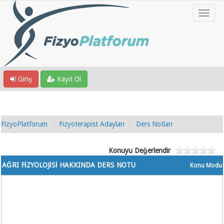
Giriş
Kayıt Ol
FizyoPlatforum
Fizyoterapist Adayları
Ders Notları
Konuyu Değerlendir
AĞRI FİZYOLOJİSİ HAKKINDA DERS NOTU
Konu Modu