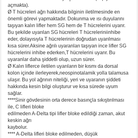
açmakta).
Ø T hücreleri ağrı hakkında bilginin iletilmesinde en
önemli görevi yapmaktadır. Dokunma ve ısı duyularını
taşıyan kalın lifler hem SG hem
de T hücrelerini uyarır.
Bu şekilde uyarılan SG hücreleri T hücreleriniinhibe
eder, dolayısıyla T hücrelerinin doğrudan uyarılması
kısa sürer.Aksine ağrılı uyaranları taşıyan ince lifler SG
hücrelerini inhibe ederken,T hücrelerini uyarır. Bu
uyaranlar daha şiddetli olup, uzun sürer.
Ø Kalın liflerce iletilen uyarıların bir kısmı da dorsal
kolon içinde ilerleyerek,neospinotalamik yolla talamusa
ulaşır. Bu yol ağrının niteliği, yeri ve uyaranın şiddeti
hakkında kesin bilgi oluşturur ve kısa sürede uyum
sağlar.
****Sinir gövdesinin orta derece basınçla sıkıştırılması
ile, C lifleri bloke
edilmeden A-Delta tipi lifler bloke edildiği zaman, akut
keskin ağrı
kaybolur.
**** A-Delta lifleri bloke edilmeden, düşük