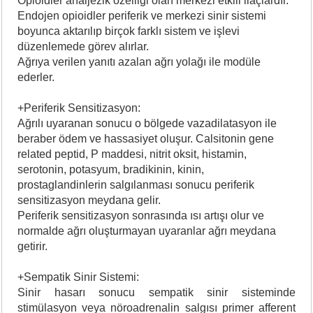
Opioidler analjezik özelliği olan merkezi etkili ilaçlardır.
Endojen opioidler periferik ve merkezi sinir sistemi
boyunca aktarılıp birçok farklı sistem ve işlevi
düzenlemede görev alırlar.
Ağrıya verilen yanıtı azalan ağrı yolağı ile modüle
ederler.
+Periferik Sensitizasyon:
Ağrılı uyaranan sonucu o bölgede vazadilatasyon ile
beraber ödem ve hassasiyet oluşur. Calsitonin gene
related peptid, P maddesi, nitrit oksit, histamin,
serotonin, potasyum, bradikinin, kinin,
prostaglandinlerin salgılanması sonucu periferik
sensitizasyon meydana gelir.
Periferik sensitizasyon sonrasında ısı artışı olur ve
normalde ağrı oluşturmayan uyaranlar ağrı meydana
getirir.
+Sempatik Sinir Sistemi:
Sinir hasarı sonucu sempatik sinir sisteminde
stimülasyon veya nöroadrenalin salgısı primer afferent