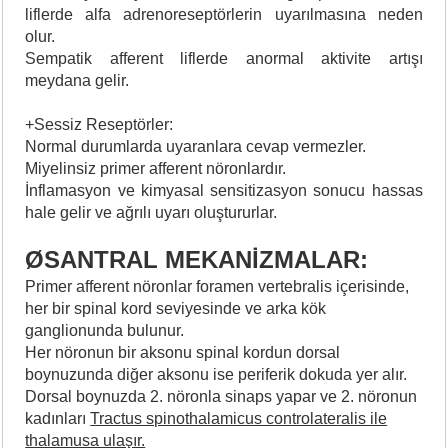
liflerde alfa adrenoreseptörlerin uyarılmasına neden
olur.
Sempatik afferent liflerde anormal aktivite artışı
meydana gelir.
+Sessiz Reseptörler:
Normal durumlarda uyaranlara cevap vermezler.
Miyelinsiz primer afferent nöronlardır.
İnflamasyon ve kimyasal sensitizasyon sonucu hassas
hale gelir ve ağrılı uyarı oluştururlar.
ØSANTRAL MEKANİZMALAR:
Primer afferent nöronlar foramen vertebralis içerisinde,
her bir spinal kord seviyesinde ve arka kök
ganglionunda bulunur.
Her nöronun bir aksonu spinal kordun dorsal
boynuzunda diğer aksonu ise periferik dokuda yer alır.
Dorsal boynuzda 2. nöronla sinaps yapar ve 2. nöronun
kadınları
Tractus spinothalamicus controlateralis ile
thalamusa ulaşır.