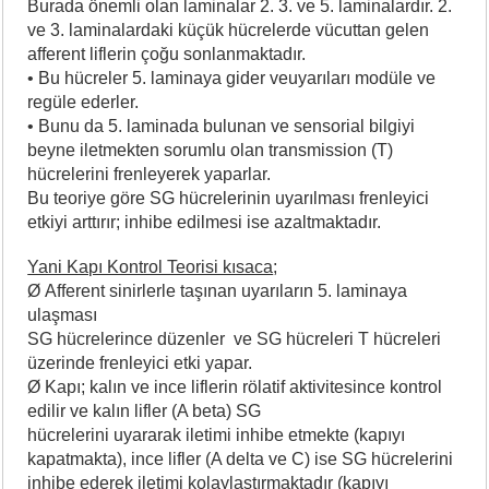
Burada önemli olan laminalar 2. 3. ve 5. laminalardır. 2.
ve 3. laminalardaki küçük hücrelerde vücuttan gelen
afferent liflerin çoğu sonlanmaktadır.
• Bu hücreler 5. laminaya gider veuyarıları modüle ve
regüle ederler.
• Bunu da 5. laminada bulunan ve sensorial bilgiyi
beyne iletmekten sorumlu olan transmission (T)
hücrelerini frenleyerek yaparlar.
Bu teoriye göre SG hücrelerinin uyarılması frenleyici
etkiyi arttırır; inhibe edilmesi ise azaltmaktadır.
Yani Kapı Kontrol Teorisi kısaca
;
Ø Afferent sinirlerle taşınan uyarıların 5. laminaya
ulaşması
SG hücrelerince düzenler ve SG hücreleri T hücreleri
üzerinde frenleyici etki yapar.
Ø Kapı; kalın ve ince liflerin rölatif aktivitesince kontrol
edilir ve kalın lifler (A beta) SG
hücrelerini uyararak iletimi inhibe etmekte (kapıyı
kapatmakta), ince lifler (A delta ve C) ise SG hücrelerini
inhibe ederek iletimi kolaylaştırmaktadır (kapıyı