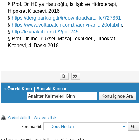
§ Prof. Dr. Hülya Harutoğlu, Isı Işık ve Hidroterapi,
Hipokrat Kitapevi, 2016
§
https://dergipark.org.tr/tr/download/art...ile/727361
§
https://www.voltapatch.com.tr/agriyi-anl...20olabilir
.
§
http://fizyoaktif.com.tr/?p=1245
§ Prof. Dr. İnci Yüksel, Masaj Teknikleri, Hipokrat
Kitapevi, 4. Baskı,2018
«
Önceki Konu
|
Sonraki Konu
»
Yazdırılabilir Bir Versiyona Bak
Foruma Git:
Bu konuyu görüntüleyen kullanıcı(lar): 1 Ziyaretçi