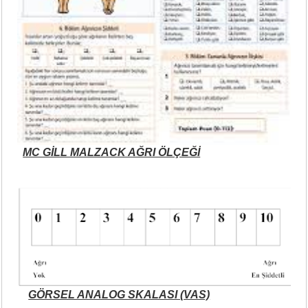
MC GİLL MALZACK AĞRI ÖLÇEĞİ
GÖRSEL ANALOG SKALASI (VAS)