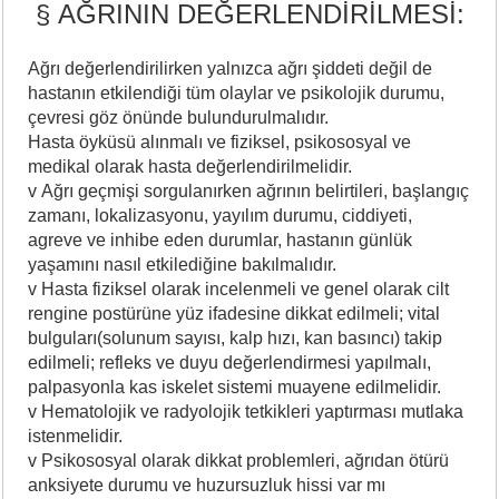
§ AĞRININ DEĞERLENDİRİLMESİ:
Ağrı değerlendirilirken yalnızca ağrı şiddeti değil de
hastanın etkilendiği tüm olaylar ve psikolojik durumu,
çevresi göz önünde bulundurulmalıdır.
Hasta öyküsü alınmalı ve fiziksel, psikososyal ve
medikal olarak hasta değerlendirilmelidir.
v Ağrı geçmişi sorgulanırken ağrının belirtileri, başlangıç
zamanı, lokalizasyonu, yayılım durumu, ciddiyeti,
agreve ve inhibe eden durumlar, hastanın günlük
yaşamını nasıl etkilediğine bakılmalıdır.
v Hasta fiziksel olarak incelenmeli ve genel olarak cilt
rengine postürüne yüz ifadesine dikkat edilmeli; vital
bulguları(solunum sayısı, kalp hızı, kan basıncı) takip
edilmeli; refleks ve duyu değerlendirmesi yapılmalı,
palpasyonla kas iskelet sistemi muayene edilmelidir.
v Hematolojik ve radyolojik tetkikleri yaptırması mutlaka
istenmelidir.
v Psikososyal olarak dikkat problemleri, ağrıdan ötürü
anksiyete durumu ve huzursuzluk hissi var mı