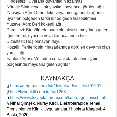
Hipoestezi: Uyarana duyarlılığın azalması
Nöralji: Sinir veya sinir yayılımı boyunca görülen ağrı
Yansıyan Ağrı: Derin doku veya bir organdaki ağrının
uyarılan bölgeden farklı bir bölgede hissedilmesi
Yüzeyel Ağrı: Deri kökenli ağrı
Parestezi: Bir bölgede uyarı olmaksızın meydana gelen
iğnelenme, uyuşma veya karıncalanma hissi
Dizestezi: Hoş olmayan duyu
Kozalji: Periferik sinir hasarlarında görülen devamlı olan
yanıcı ağrı
Fantom Ağrısı: Vücudun cerrahi olarak alınmış bir
bölgesinde meydana gelen ağrılar
KAYNAKÇA:
§
https://dergipark.org.tr/tr/download/art...ile/701501
§
http://fizyoaktif.com.tr/?p=1268
§
https://www.fizyoplatforum.com/konu-agri...ojisi.html
§ Nihal Şimşek, Nuray Kırdı, Elektroterapide Temel
Prensipler ve Klinik Uygulamalar, Hipokrat Kitapevi, 4.
Baskı, 2020