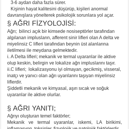
3-6 aydan daha fazla sürer.
Kişinin hayat kalitesini düşürüp, kişileri anormal
davranışlara yönelterek psikolojik sorunlara yol açar.
§ AĞRI FİZYOLOJİSİ:
Ağrı; bilinci açık bir kimsede nosiseptörler tarafından
algılanan implusların, afferent sinir lifleri olan A delta ve
miyelinsiz C lifleri tarafından beynin üst alanlarına
iletilmesi ile meydana gelmektedir.
i. A Delta lifleri; mekanik ve termal uyaranlar ile aktive
olup keskin, belirgin ve lokalize ağrı impluslarını taşır.
ii.C lifleri; lokalizasyonu iyi olmayan, gecikmiş, visseral,
inatçı ve yanıcı olan ağrı uyarılarını taşıyan miyelinsiz
liflerdir.
Şiddetli mekanik ve kimyasal, aşırı sıcak ve soğuk
uyaranlar ile aktive olurlar.
§ AĞRI YANITI;
Ağrıyı oluşturan temel faktörler;
Mekanik ve termal uyaranlar, iskemi, LA birikimi,
inflamasyon, toksinler, fizyolojik ve patolojik faktörlerdir.