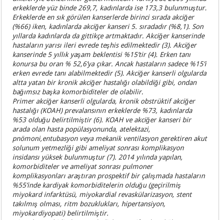
erkeklerde yüz binde 269,7, kadınlarda ise 173,3 bulunmuştur.
Erkeklerde en sık görülen kanserlerde birinci sırada akciğer
(%66) iken, kadınlarda akciğer kanseri 5. sıradadır (%8,1). Son
yıllarda kadınlarda da gittikçe artmaktadır. Akciğer kanserinde
hastaların yarısı ileri evrede teşhis edilmektedir (3). Akciğer
kanserinde 5 yıllık yaşam beklentisi %15’tir (4). Erken tanı
konursa bu oran % 52,6’ya çıkar. Ancak hastaların sadece %15’i
erken evrede tanı alabilmektedir (5). Akciğer kanserli olgularda
altta yatan bir kronik akciğer hastalığı olabildiği gibi, ondan
bağımsız başka komorbiditeler de olabilir.
Primer akciğer kanserli olgularda, kronik obstrüktif akciğer
hastalığı (KOAH) prevalansının erkeklerde %73, kadınlarda
%53 olduğu belirtilmiştir (6). KOAH ve akciğer kanseri bir
arada olan hasta popülasyonunda, atelektazi,
pnömoni,entubasyon veya mekanik ventilasyon gerektiren akut
solunum yetmezliği gibi ameliyat sonrası komplikasyon
insidansı yüksek bulunmuştur (7). 2014 yılında yapılan,
komorbiditeler ve ameliyat sonrası pulmoner
komplikasyonları araştıran prospektif bir çalışmada hastaların
%55’inde kardiyak komorbiditelerin olduğu (geçirilmiş
miyokard infarktüsü, miyokardial revaskülarizasyon, stent
takılmış olması, ritm bozuklukları, hipertansiyon,
miyokardiyopati) belirtilmiştir.