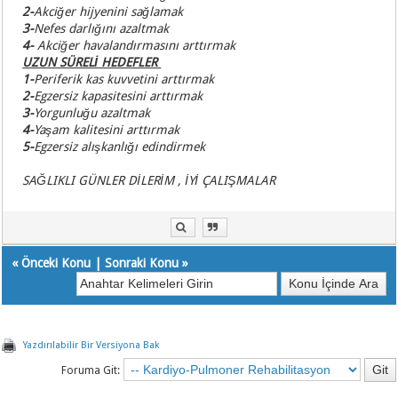
2-
Akciğer hijyenini sağlamak
3-
Nefes darlığını azaltmak
4-
Akciğer havalandırmasını arttırmak
UZUN SÜRELİ HEDEFLER
1-
Periferik kas kuvvetini arttırmak
2-
Egzersiz kapasitesini arttırmak
3-
Yorgunluğu azaltmak
4-
Yaşam kalitesini arttırmak
5-
Egzersiz alışkanlığı edindirmek
SAĞLIKLI GÜNLER DİLERİM , İYİ ÇALIŞMALAR
«
Önceki Konu
|
Sonraki Konu
»
Yazdırılabilir Bir Versiyona Bak
Foruma Git: