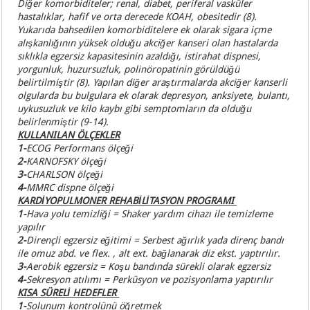
Diğer komorbiditeler; renal, diabet, periferal vasküler
hastalıklar, hafif ve orta derecede KOAH, obesitedir (8).
Yukarıda bahsedilen komorbiditelere ek olarak sigara içme
alışkanlığının yüksek olduğu akciğer kanseri olan hastalarda
sıklıkla egzersiz kapasitesinin azaldığı, istirahat dispnesi,
yorgunluk, huzursuzluk, polinöropatinin görüldüğü
belirtilmiştir (8). Yapılan diğer araştırmalarda akciğer kanserli
olgularda bu bulgulara ek olarak depresyon, anksiyete, bulantı,
uykusuzluk ve kilo kaybı gibi semptomların da olduğu
belirlenmiştir (9-14).
KULLANILAN ÖLÇEKLER
1-
ECOG Performans ölçeği
2-
KARNOFSKY ölçeği
3-
CHARLSON ölçeği
4-
MMRC dispne ölçeği
KARDİYOPULMONER REHABİLİTASYON PROGRAMI
1
-
Hava yolu temizliği = Shaker yardım cihazı ile temizleme
yapılır
2-
Dirençli egzersiz eğitimi = Serbest ağırlık yada direnç bandı
ile omuz abd. ve flex. , alt ext. bağlanarak diz ekst. yaptırılır.
3-
Aerobik egzersiz = Koşu bandında sürekli olarak egzersiz
4-
Sekresyon atılımı = Perküsyon ve pozisyonlama yaptırılır
KISA SÜRELİ HEDEFLER
1-
Solunum kontrolünü öğretmek