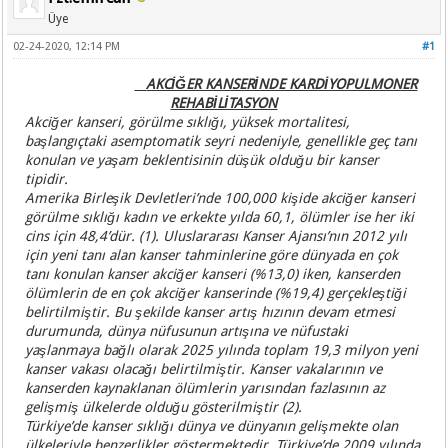
Üye
02-24-2020, 12:14 PM
#1
AKCİĞER KANSERİNDE KARDİYOPULMONER
REHABİLİTASYON
Akciğer kanseri, görülme sıklığı, yüksek mortalitesi,
başlangıçtaki asemptomatik seyri nedeniyle, genellikle geç tanı
konulan ve yaşam beklentisinin düşük olduğu bir kanser
tipidir.
Amerika Birleşik Devletleri’nde 100,000 kişide akciğer kanseri
görülme sıklığı kadın ve erkekte yılda 60,1, ölümler ise her iki
cins için 48,4’dür. (1). Uluslararası Kanser Ajansı’nın 2012 yılı
için yeni tanı alan kanser tahminlerine göre dünyada en çok
tanı konulan kanser akciğer kanseri (%13,0) iken, kanserden
ölümlerin de en çok akciğer kanserinde (%19,4) gerçekleştiği
belirtilmiştir. Bu şekilde kanser artış hızının devam etmesi
durumunda, dünya nüfusunun artışına ve nüfustaki
yaşlanmaya bağlı olarak 2025 yılında toplam 19,3 milyon yeni
kanser vakası olacağı belirtilmiştir. Kanser vakalarının ve
kanserden kaynaklanan ölümlerin yarısından fazlasının az
gelişmiş ülkelerde olduğu gösterilmiştir (2).
Türkiye’de kanser sıklığı dünya ve dünyanın gelişmekte olan
ülkeleriyle benzerlikler göstermektedir. Türkiye’de 2009 yılında