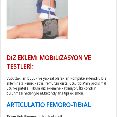
DİZ EKLEMİ MOBİLİZASYON VE
TESTLERİ:
Vücuttaki en büyük ve yapısal olarak en komplike eklemdir. Diz
eklemine 3 kemik katılır; femurun distal ucu, tibia'nın proksimal
ucu ve patella. Fibula diz eklemine katılmıyor. İki kondilin
bulunması nedeniyle at.bicondylaris tipi eklemdir.
ARTICULATIO FEMORO-TİBİAL
Eklem tipi:
Biyomekanik tek eksenli