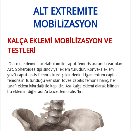
ALT EXTREMİTE
MOBİLİZASYON
KALÇA EKLEMİ MOBİLİZASYON VE
TESTLERİ
Os coxae dışında acetabulum ile caput femoris arasında var olan
Art. Spheroidea tipi sinoviyal eklem türüdür. Konveks eklem
yüzü caput ossis femoris küre şeklindedir. Ligamentum capitis
femoris'in tutunduğu yer olan fovea capitis femoris hariç, her
tarafı eklem kıkırdağı ile kaplıdır. Asıl kalça eklemi olarak bilinen
bu eklemin diğer adı Art.coxofemoralis 'tir.