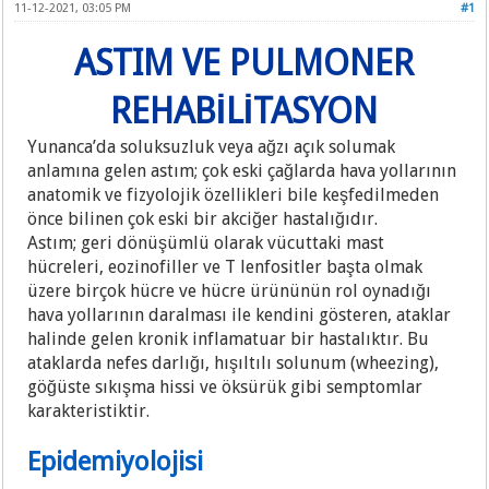
11-12-2021, 03:05 PM
#1
ASTIM VE PULMONER
REHABİLİTASYON
Yunanca’da soluksuzluk veya ağzı açık solumak
anlamına gelen astım; çok eski çağlarda hava yollarının
anatomik ve fizyolojik özellikleri bile keşfedilmeden
önce bilinen çok eski bir akciğer hastalığıdır.
Astım; geri dönüşümlü olarak vücuttaki mast
hücreleri, eozinofiller ve T lenfositler başta olmak
üzere birçok hücre ve hücre ürününün rol oynadığı
hava yollarının daralması ile kendini gösteren, ataklar
halinde gelen kronik inflamatuar bir hastalıktır. Bu
ataklarda nefes darlığı, hışıltılı solunum (wheezing),
göğüste sıkışma hissi ve öksürük gibi semptomlar
karakteristiktir.
Epidemiyolojisi