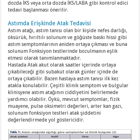
dozda İKS veya orta dozda İKS/LABA gibi kontrol edici
tedavi başlanması önerilir.
Astımda Erişkinde Atak Tedavisi
Astım atağı, astım tanısı olan bir kişide nefes darlığı,
öksürük, hırıltılı solunum ve göğüste baskı hissi gibi
astım semptomlarının aniden ortaya çıkması ve buna
solunum Fonksiyon testlerinde bozulmanın eşlik
etmesi olarak tanımlanmaktadır.
Hastada Atak akut olarak saatler içerinde ortaya
çıkabileceği gibi subakut olarak günler içinde de
ortaya çıkabilir. Bazen hastaya astım tanısı ilk kez
atakla konulabilir. Çeşitli klinik semptom ve bulgular
klinisyene astım atağının ciddiyetini belirlemede
yardımcı olabilir. Öykü, mevcut semptomlar, fizik
muayene, pulse oksimetri değerleri, arter kan gazı,
solunum fonksiyon testleri atak şiddetini
değerlendirmede yol göstericidir.