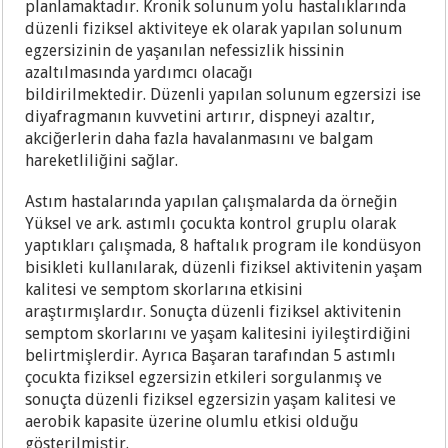
planlamaktadır. Kronik solunum yolu hastalıklarında
düzenli fiziksel aktiviteye ek olarak yapılan solunum
egzersizinin de yaşanılan nefessizlik hissinin
azaltılmasında yardımcı olacağı
bildirilmektedir.
Düzenli yapılan solunum egzersizi ise
diyafragmanın kuvvetini artırır, dispneyi azaltır,
akciğerlerin daha fazla havalanmasını ve balgam
hareketliliğini sağlar.
Astım hastalarında yapılan çalışmalarda da örneğin
Yüksel ve ark. astımlı çocukta kontrol gruplu olarak
yaptıkları çalışmada, 8 haftalık program ile kondüsyon
bisikleti kullanılarak, düzenli fiziksel aktivitenin yaşam
kalitesi ve semptom skorlarına etkisini
araştırmışlardır. Sonuçta düzenli fiziksel aktivitenin
semptom skorlarını ve yaşam kalitesini iyileştirdiğini
belirtmişlerdir. Ayrıca Başaran tarafından 5 astımlı
çocukta fiziksel egzersizin etkileri sorgulanmış ve
sonuçta düzenli fiziksel egzersizin yaşam kalitesi ve
aerobik kapasite üzerine olumlu etkisi olduğu
gösterilmiştir.