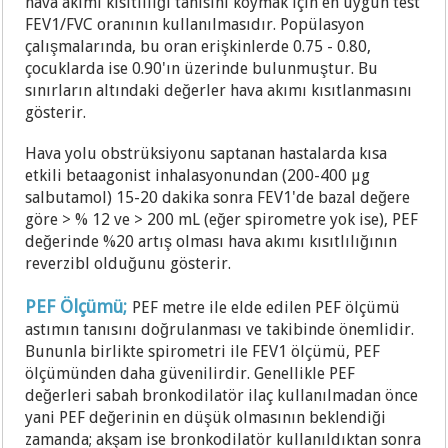
hava akımı kısıtlılığı tanısını koymak için en uygun test
FEV1/FVC oranının kullanılmasıdır. Popülasyon
çalışmalarında, bu oran erişkinlerde 0.75 - 0.80,
çocuklarda ise 0.90'ın üzerinde bulunmuştur. Bu
sınırların altındaki değerler hava akımı kısıtlanmasını
gösterir.
Hava yolu obstrüksiyonu saptanan hastalarda kısa
etkili betaagonist inhalasyonundan (200-400 µg
salbutamol) 15-20 dakika sonra FEV1'de bazal değere
göre > % 12 ve > 200 mL (eğer spirometre yok ise), PEF
değerinde %20 artış olması hava akımı kısıtlılığının
reverzibl olduğunu gösterir.
PEF Ölçümü;
PEF metre ile elde edilen PEF ölçümü
astımın tanısını doğrulanması ve takibinde önemlidir.
Bununla birlikte spirometri ile FEV1 ölçümü, PEF
ölçümünden daha güvenilirdir. Genellikle PEF
değerleri sabah bronkodilatör ilaç kullanılmadan önce
yani PEF değerinin en düşük olmasının beklendiği
zamanda; akşam ise bronkodilatör kullanıldıktan sonra