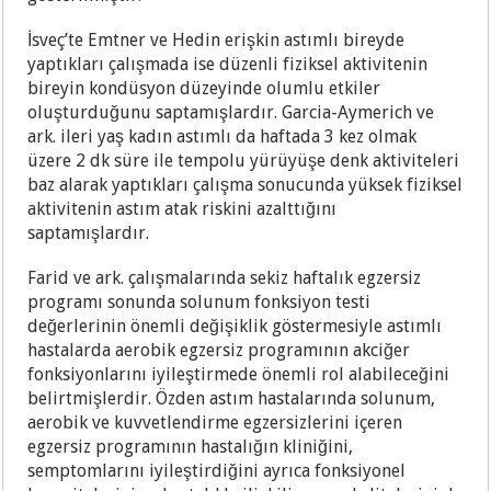
İsveç’te Emtner ve Hedin erişkin astımlı bireyde
yaptıkları çalışmada ise düzenli fiziksel aktivitenin
bireyin kondüsyon düzeyinde olumlu etkiler
oluşturduğunu saptamışlardır. Garcia-Aymerich ve
ark. ileri yaş kadın astımlı da haftada 3 kez olmak
üzere 2 dk süre ile tempolu yürüyüşe denk aktiviteleri
baz alarak yaptıkları çalışma sonucunda yüksek fiziksel
aktivitenin astım atak riskini azalttığını
saptamışlardır.
Farid ve ark. çalışmalarında sekiz haftalık egzersiz
programı sonunda solunum fonksiyon testi
değerlerinin önemli değişiklik göstermesiyle astımlı
hastalarda aerobik egzersiz programının akciğer
fonksiyonlarını iyileştirmede önemli rol alabileceğini
belirtmişlerdir. Özden astım hastalarında solunum,
aerobik ve kuvvetlendirme egzersizlerini içeren
egzersiz programının hastalığın kliniğini,
semptomlarını iyileştirdiğini ayrıca fonksiyonel