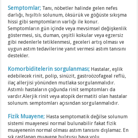
Semptomlar;
Tanı, nöbetler halinde gelen nefes
darlığı, hışıltılı solunum, öksürük ve göğüste sıkışma
hissi gibi semptomların varlığı ile konur.
Semptomların gün içinde veya mevsimsel değişkenlik
göstermesi, sis, duman, çeşitli kokular veya egzersiz
gibi nedenlerle tetiklenmesi, geceleri artış olması ve
uygun astım tedavilerine yanıt vermesi astım tanısını
destekler.
Komorbiditelerin sorgulanması;
Hastalar, eşlik
edebilecek rinit, polip, sinüzit, gastroözofageal reflü,
ilaç allerjisi yönünden mutlaka sorgulanmalıdır.
Astımlı hastaların çoğunda rinit semptomları da
vardır.Alerjik rinit veya atopik dermatiti olan hastalar
solunum. semptomları açısından sorgulanmalıdır.
Fizik Muayene;
Hasta semptomatik değilse solunum
sistemi muayenesi normal bulunabilir fakat fizik
muayenenin normal olması astım tanısını dışlamaz. En
sık rastlanan muayene bulgusu hava yolu