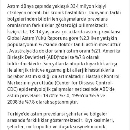
Astım dünya çapında yaklaşık 334 milyon kişiyi
etkileyen önemli bir kronik hastalıktır. Dünyanın farklı
bölgelerinden bildirilen çalışmalarda prevelans
oranlarının farklılıklar gösterdiği bilinmektedir.
İsviçre’de, 13-14 yaş arası çocuklarda astım prevelansı
Global Astım Yükü Raporuna göre %2.3 iken yetişkin
popülasyonun %7’sinde doktor tanılı astım mevcuttur
. Avustralya’da doktor tanılı astım oranı %21, Amerika
Birleşik Devletleri (ABD)’nde ise %7.8 olarak
bildirilmektedir. Son yıllarda atopik duyarlılık artışı
ile allerjik rinit ve egzama gibi allerjik hastalıklarla
beraber astım sıklığı da artmaktadır. Hastalık Kontrol
Merkezinin yürüttüğü (Center for Disease Control-
CDC) epidemiyolojik çalışmalar neticesinde ABD’de
astım prevelansı 1970’te %3.0, 1996’da %5.5 ve
2008’de %7.8 olarak saptanmıştır.
Türkiye’de astım prevelansı şehirler ve bölgeler
arasında farklılıklar göstermektedir. Kıyı kesimleri,
şehirler, metropoller ve düşük sosyoekonomik