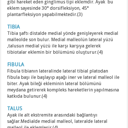
gibi hareket eden ginglimus tipi eklemdir. Ayak bu
eklem sayesinde 30° dorsifleksiyon, 45°
plantarfleksiyon yapabilmektedir.(3)
TİBİA
Tibia şaftı distalde medial yönde genişleyerek medial
malleolde son bulur. Medial malleolün lateral yüzü
,talusun medial yüzü ile karşı karşıya gelerek
tibiotalar eklemin bir bölümünü oluşturur.(4)
FİBULA
Fibula tibianın lateralinde lateral tibial platodan
fibula başı ile başlayıp aşağı iner ve lateral malleol ile
biter. Ayak bileği ekleminin lateral bölümünü
meydana getirerek kompleks hareketlerin yapılmasına
katkıda bulunur.(4)
TALUS
Ayak ile alt ekstremite arasındaki bağlantıyı
sağlar.Medialde medial malleol, lateralde lateral
malleol ile eklemleşir.(4)