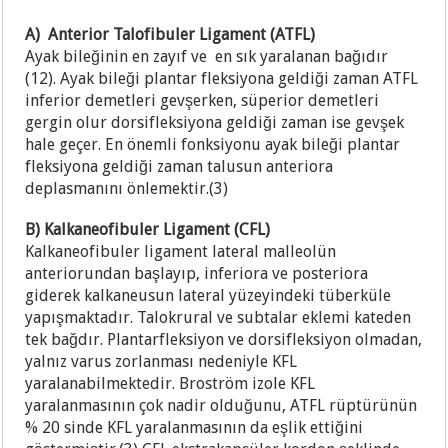
A) Anterior Talofibuler Ligament (ATFL)
Ayak bileğinin en zayıf ve en sık yaralanan bağıdır
(12). Ayak bileği plantar fleksiyona geldiği zaman ATFL
inferior demetleri gevşerken, süperior demetleri
gergin olur dorsifleksiyona geldiği zaman ise gevşek
hale geçer. En önemli fonksiyonu ayak bileği plantar
fleksiyona geldiği zaman talusun anteriora
deplasmanını önlemektir.(3)
B) Kalkaneofibuler Ligament (CFL)
Kalkaneofibuler ligament lateral malleolün
anteriorundan başlayıp, inferiora ve posteriora
giderek kalkaneusun lateral yüzeyindeki tüberküle
yapışmaktadır. Talokrural ve subtalar eklemi kateden
tek bağdır. Plantarfleksiyon ve dorsifleksiyon olmadan,
yalnız varus zorlanması nedeniyle KFL
yaralanabilmektedir. Broström izole KFL
yaralanmasının çok nadir olduğunu, ATFL rüptürünün
% 20 sinde KFL yaralanmasının da eşlik ettiğini