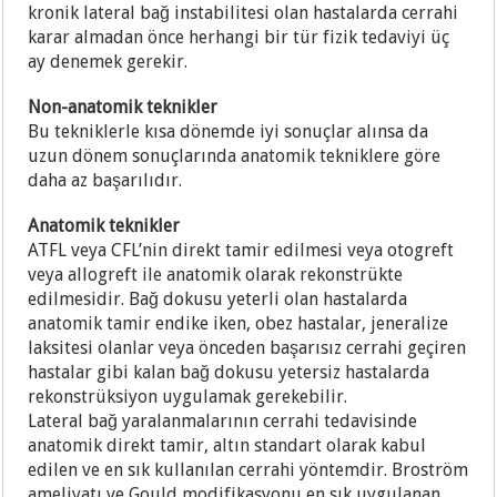
kronik lateral bağ instabilitesi olan hastalarda cerrahi
karar almadan önce herhangi bir tür fizik tedaviyi üç
ay denemek gerekir.
Non-anatomik teknikler
Bu tekniklerle kısa dönemde iyi sonuçlar alınsa da
uzun dönem sonuçlarında anatomik tekniklere göre
daha az başarılıdır.
Anatomik teknikler
ATFL veya CFL’nin direkt tamir edilmesi veya otogreft
veya allogreft ile anatomik olarak rekonstrükte
edilmesidir. Bağ dokusu yeterli olan hastalarda
anatomik tamir endike iken, obez hastalar, jeneralize
laksitesi olanlar veya önceden başarısız cerrahi geçiren
hastalar gibi kalan bağ dokusu yetersiz hastalarda
rekonstrüksiyon uygulamak gerekebilir.
Lateral bağ yaralanmalarının cerrahi tedavisinde
anatomik direkt tamir, altın standart olarak kabul
edilen ve en sık kullanılan cerrahi yöntemdir. Broström
ameliyatı ve Gould modifikasyonu en sık uygulanan