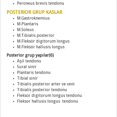
Peroneus brevis tendonu
POSTERİOR GRUP KASLAR
M.Gastroknemius
M.Plantaris
M.Soleus
M.Tibialis posterior
M.Fleksör digitorum longus
M.Fleksör hallusis longus
Posterior grup yapılar(6)
Aşil tendonu
Sural sinir
Plantaris tendonu
Tibial sinir
Tibialis posterior arter ve veni
Tibialis posterior tendonu
Fleksor digitorum longus tendonu
Fleksor hallusis longus tendonu