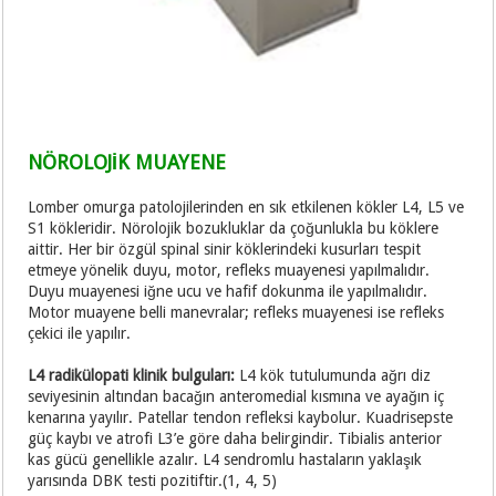
NÖROLOJİK MUAYENE
Lomber omurga patolojilerinden en sık etkilenen kökler L4, L5 ve
S1 kökleridir. Nörolojik bozukluklar da çoğunlukla bu köklere
aittir. Her bir özgül spinal sinir köklerindeki kusurları tespit
etmeye yönelik duyu, motor, refleks muayenesi yapılmalıdır.
Duyu muayenesi iğne ucu ve hafif dokunma ile yapılmalıdır.
Motor muayene belli manevralar; refleks muayenesi ise refleks
çekici ile yapılır.
L4 radikülopati klinik bulguları:
L4 kök tutulumunda ağrı diz
seviyesinin altından bacağın anteromedial kısmına ve ayağın iç
kenarına yayılır. Patellar tendon refleksi kaybolur. Kuadrisepste
güç kaybı ve atrofi L3’e göre daha belirgindir. Tibialis anterior
kas gücü genellikle azalır. L4 sendromlu hastaların yaklaşık
yarısında DBK testi pozitiftir.(1, 4, 5)