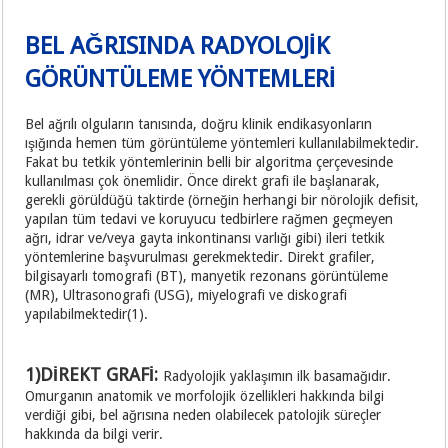
BEL AĞRISINDA RADYOLOJİK
GÖRÜNTÜLEME YÖNTEMLERİ
Bel ağrılı olguların tanısında, doğru klinik endikasyonların
ışığında hemen tüm görüntüleme yöntemleri kullanılabilmektedir.
Fakat bu tetkik yöntemlerinin belli bir algoritma çerçevesinde
kullanılması çok önemlidir. Önce direkt grafi ile başlanarak,
gerekli görüldüğü taktirde (örneğin herhangi bir nörolojik defisit,
yapılan tüm tedavi ve koruyucu tedbirlere rağmen geçmeyen
ağrı, idrar ve/veya gayta inkontinansı varlığı gibi) ileri tetkik
yöntemlerine başvurulması gerekmektedir. Direkt grafiler,
bilgisayarlı tomografi (BT), manyetik rezonans görüntüleme
(MR), Ultrasonografi (USG), miyelografi ve diskografi
yapılabilmektedir(1).
1)DİREKT GRAFİ:
Radyolojik yaklaşımın ilk basamağıdır.
Omurganın anatomik ve morfolojik özellikleri hakkında bilgi
verdiği gibi, bel ağrısına neden olabilecek patolojik süreçler
hakkında da bilgi verir.