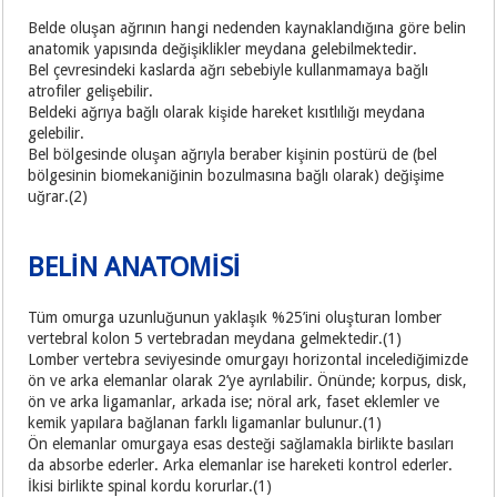
Belde oluşan ağrının hangi nedenden kaynaklandığına göre belin
anatomik yapısında değişiklikler meydana gelebilmektedir.
Bel çevresindeki kaslarda ağrı sebebiyle kullanmamaya bağlı
atrofiler gelişebilir.
Beldeki ağrıya bağlı olarak kişide hareket kısıtlılığı meydana
gelebilir.
Bel bölgesinde oluşan ağrıyla beraber kişinin postürü de (bel
bölgesinin biomekaniğinin bozulmasına bağlı olarak) değişime
uğrar.(2)
BELİN ANATOMİSİ
Tüm omurga uzunluğunun yaklaşık %25’ini oluşturan lomber
vertebral kolon 5 vertebradan meydana gelmektedir.(1)
Lomber vertebra seviyesinde omurgayı horizontal incelediğimizde
ön ve arka elemanlar olarak 2’ye ayrılabilir. Önünde; korpus, disk,
ön ve arka ligamanlar, arkada ise; nöral ark, faset eklemler ve
kemik yapılara bağlanan farklı ligamanlar bulunur.(1)
Ön elemanlar omurgaya esas desteği sağlamakla birlikte basıları
da absorbe ederler. Arka elemanlar ise hareketi kontrol ederler.
İkisi birlikte spinal kordu korurlar.(1)