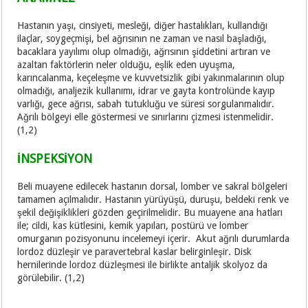
Hastanın yaşı, cinsiyeti, mesleği, diğer hastalıkları, kullandığı
ilaçlar, soygeçmişi, bel ağrısının ne zaman ve nasıl başladığı,
bacaklara yayılımı olup olmadığı, ağrısının şiddetini artıran ve
azaltan faktörlerin neler olduğu, eşlik eden uyuşma,
karıncalanma, keçeleşme ve kuvvetsizlik gibi yakınmalarının olup
olmadığı, analjezik kullanımı, idrar ve gayta kontrolünde kayıp
varlığı, gece ağrısı, sabah tutukluğu ve süresi sorgulanmalıdır.
Ağrılı bölgeyi elle göstermesi ve sınırlarını çizmesi istenmelidir.
(1,2)
İNSPEKSİYON
Beli muayene edilecek hastanın dorsal, lomber ve sakral bölgeleri
tamamen açılmalıdır. Hastanın yürüyüşü, duruşu, beldeki renk ve
şekil değişiklikleri gözden geçirilmelidir. Bu muayene ana hatları
ile; cildi, kas kütlesini, kemik yapıları, postürü ve lomber
omurganın pozisyonunu incelemeyi içerir. Akut ağrılı durumlarda
lordoz düzleşir ve paravertebral kaslar belirginleşir. Disk
hernilerinde lordoz düzleşmesi ile birlikte antaljik skolyoz da
görülebilir. (1,2)