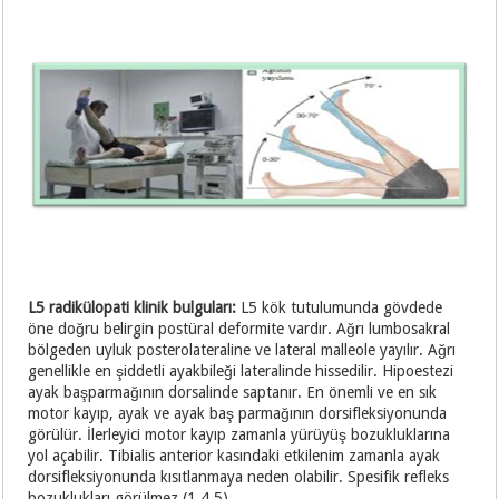
L5 radikülopati klinik bulguları:
L5 kök tutulumunda gövdede
öne doğru belirgin postüral deformite vardır. Ağrı lumbosakral
bölgeden uyluk posterolateraline ve lateral malleole yayılır. Ağrı
genellikle en şiddetli ayakbileği lateralinde hissedilir. Hipoestezi
ayak başparmağının dorsalinde saptanır. En önemli ve en sık
motor kayıp, ayak ve ayak baş parmağının dorsifleksiyonunda
görülür. İlerleyici motor kayıp zamanla yürüyüş bozukluklarına
yol açabilir. Tibialis anterior kasındaki etkilenim zamanla ayak
dorsifleksiyonunda kısıtlanmaya neden olabilir. Spesifik refleks
bozuklukları görülmez.(1,4,5)