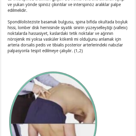
ve yukarı yönde spinöz çıkıntılar ve interspinöz aralıklar palpe
edilmelidir.
Spondilolisteziste basamak bulgusu, spina bifida okultada boşluk
hissi, lomber disk hernisinde siyatik sinirin yüzeyselleştiği (valleix)
noktalarda hassasiyet, kaslardaki tetik noktalar ve ağrının
nörojenik mi yoksa vasküler kökenli mi olduğunu anlamak için
arteria dorsalis pedis ve tibialis posterior arterlerindeki nabızlar
palpasyonla tespit edilmeye çalışılır. (1,2)