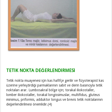
TETİK NOKTA DEĞERLENDİRMESİ
Tetik nokta muayenesi için kas hafifçe gerilir ve fizyoterapist kas
üzerine yerleştirdiği parmaklarının sabit ve derin basıncıyla tetik
noktaları arar. Lumbosakral bölge için; torakal iliokostaller,
lomber iliokostaller, torakal longissimuslar, multifidus, gluteus
minimus, priformis, adduktor longus ve brevis tetik noktalarının
değerlendirilmesi önemlidir.(4)