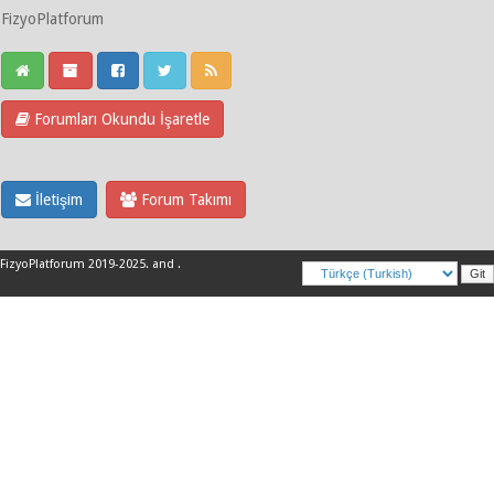
FizyoPlatforum
Forumları Okundu İşaretle
İletişim
Forum Takımı
FizyoPlatforum 2019-2025
.
and
.