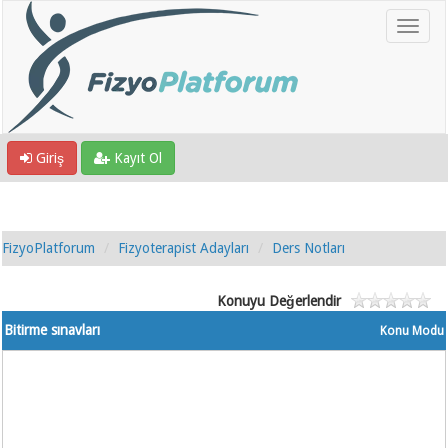
Giriş
Kayıt Ol
FizyoPlatforum
Fizyoterapist Adayları
Ders Notları
Konuyu Değerlendir
Bitirme sınavları
Konu Modu