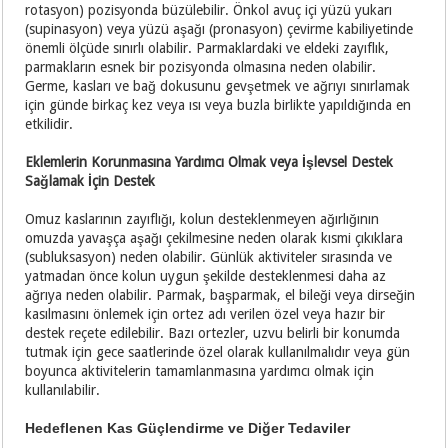
rotasyon) pozisyonda büzülebilir. Önkol avuç içi yüzü yukarı
(supinasyon) veya yüzü aşağı (pronasyon) çevirme kabiliyetinde
önemli ölçüde sınırlı olabilir. Parmaklardaki ve eldeki zayıflık,
parmakların esnek bir pozisyonda olmasına neden olabilir.
Germe, kasları ve bağ dokusunu gevşetmek ve ağrıyı sınırlamak
için günde birkaç kez veya ısı veya buzla birlikte yapıldığında en
etkilidir.
Eklemlerin Korunmasına Yardımcı Olmak veya İşlevsel Destek
Sağlamak İçin Destek
Omuz kaslarının zayıflığı, kolun desteklenmeyen ağırlığının
omuzda yavaşça aşağı çekilmesine neden olarak kısmi çıkıklara
(subluksasyon) neden olabilir. Günlük aktiviteler sırasında ve
yatmadan önce kolun uygun şekilde desteklenmesi daha az
ağrıya neden olabilir. Parmak, başparmak, el bileği veya dirseğin
kasılmasını önlemek için ortez adı verilen özel veya hazır bir
destek reçete edilebilir. Bazı ortezler, uzvu belirli bir konumda
tutmak için gece saatlerinde özel olarak kullanılmalıdır veya gün
boyunca aktivitelerin tamamlanmasına yardımcı olmak için
kullanılabilir.
Hedeflenen Kas Güçlendirme ve Diğer Tedaviler