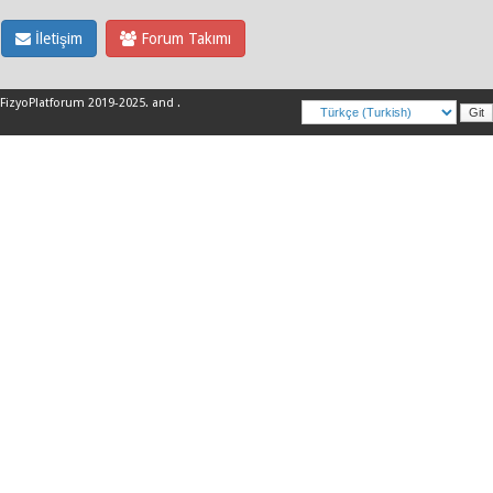
İletişim
Forum Takımı
FizyoPlatforum 2019-2025
.
and
.