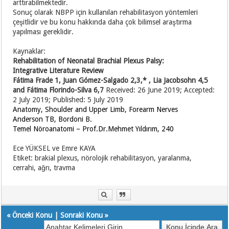
arttırabilmektedir.
Sonuç olarak NBPP için kullanılan rehabilitasyon yöntemleri
çeşitlidir ve bu konu hakkında daha çok bilimsel araştırma
yapılması gereklidir.
Kaynaklar:
Rehabilitation of Neonatal Brachial Plexus Palsy:
Integrative Literature Review
Fátima Frade 1, Juan Gómez-Salgado 2,3,* , Lia Jacobsohn 4,5
and Fátima Florindo-Silva 6,7
Received: 26 June 2019; Accepted:
2 July 2019; Published: 5 July 2019
Anatomy, Shoulder and Upper Limb, Forearm Nerves
Anderson TB, Bordoni B.
Temel Nöroanatomi – Prof.Dr.Mehmet Yıldırım, 240
Ece YÜKSEL ve Emre KAYA
Etiket: brakial plexus, nörolojik rehabilitasyon, yaralanma,
cerrahi, ağrı, travma
«
Önceki Konu
|
Sonraki Konu
»