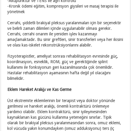
-Akupunktur ve TENS ile ağrı kontrolü
-Kronik ödemi eğitim, kompresyon giysileri ve masaj terapisi ile
yönetmek
Cerrahi, şiddetli brakiyal pleksus yaralanmaları için bir seçenektir
ve belirli zaman dilimleri içinde uygulanabilir olması gerekir.
Cerrahi, cerrahi onarım ile yeniden işlev kazanmayı
amaçlamaktadır. Bu sinir greftleri, sinir transferleri veya her ikisini
ve olası kas-iskelet rekonstrüksiyonlarını alabilir.
Fizyoterapistler, ameliyat sonrası rehabilitasyon evresinde güç,
koordinasyon, esneklik, ROM, güç ve gerektiğinde splint
kullanımı ile fonksiyonun geri kazanılmasında çok önemlidir.
Hastalar rehabilitasyon aşamasının hafta değil yıl olacağını
bilmelidir.
Eklem Hareket Aralığı ve Kas Germe
Üst ekstremite eklemlerinin bir terapist veya doktor yönünde
gerilmesi ve hareket aralığı, önemli kontraktürü önlemeye
yardımcı olabilir. Eklem kontraktürü, sinir iyileşmesinden
kaynaklanan kas gücünü kullanma yeteneğini sınırlar. Tipik
olarak bir brakiyal pleksus yaralanmasından sonra, omuz eklemi,
kol vücuda yakın konumdayken (omuz adduksiyonu) ters (iç