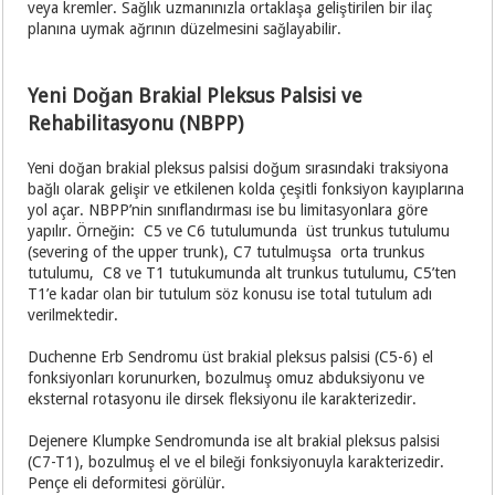
veya kremler. Sağlık uzmanınızla ortaklaşa geliştirilen bir ilaç
planına uymak ağrının düzelmesini sağlayabilir.
Yeni Doğan Brakial Pleksus Palsisi ve
Rehabilitasyonu (NBPP)
Yeni doğan brakial pleksus palsisi doğum sırasındaki traksiyona
bağlı olarak gelişir ve etkilenen kolda çeşitli fonksiyon kayıplarına
yol açar. NBPP’nin sınıflandırması ise bu limitasyonlara göre
yapılır. Örneğin: C5 ve C6 tutulumunda üst trunkus tutulumu
(severing of the upper trunk), C7 tutulmuşsa orta trunkus
tutulumu, C8 ve T1 tutukumunda alt trunkus tutulumu, C5’ten
T1’e kadar olan bir tutulum söz konusu ise total tutulum adı
verilmektedir.
Duchenne Erb Sendromu üst brakial pleksus palsisi (C5-6) el
fonksiyonları korunurken, bozulmuş omuz abduksiyonu ve
eksternal rotasyonu ile dirsek fleksiyonu ile karakterizedir.
Dejenere Klumpke Sendromunda ise alt brakial pleksus palsisi
(C7-T1), bozulmuş el ve el bileği fonksiyonuyla karakterizedir.
Pençe eli deformitesi görülür.