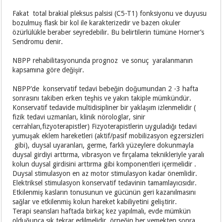
Fakat total brakial pleksus palsisi (C5-T1) fonksiyonu ve duyusu
bozulmuş flask bir kol ile karakterizedir ve bazen okuler
özürlülükle beraber seyredebilir. Bu belirtilerin tümüne Horner’s
Sendromu denir.
NBPP rehabilitasyonunda prognoz ve sonuç yaralanmanın
kapsamına göre değişir.
NBPP’de konservatif tedavi bebeğin doğumundan 2 -3 hafta
sonrasını takiben erken teşhis ve yakın takiple mümkündür.
Konservatif tedavide multidisipliner bir yaklaşım izlenmelidir (
fizik tedavi uzmanları, klinik nörologlar, sinir
cerrahları,fizyoterapistler) Fizyoterapistlerin uyguladığı tedavi
yumuşak eklem hareketleri (aktif/pasif mobilizasyon egzersizleri
gibi), duysal uyaranları, germe, farklı yüzeylere dokunmayla
duysal girdiyi arttırma, vibrasyon ve fırçalama teknikleriyle yaralı
kolun duysal girdisini arttırma gibi komponentleri içermelidir .
Duysal stimulasyon en az motor stimulasyon kadar önemlidir.
Elektriksel stimulasyon konservatif tedavinin tamamlayıcısıdır.
Etkilenmiş kasların tonusunun ve gücünün geri kazanılmasını
sağlar ve etkilenmiş kolun hareket kabiliyetini geliştirir.
Terapi seansları haftada birkaç kez yapılmalı, evde mümkün
olduğunca sık tekrar edilmelidir, örneğin her yemekten sonra.