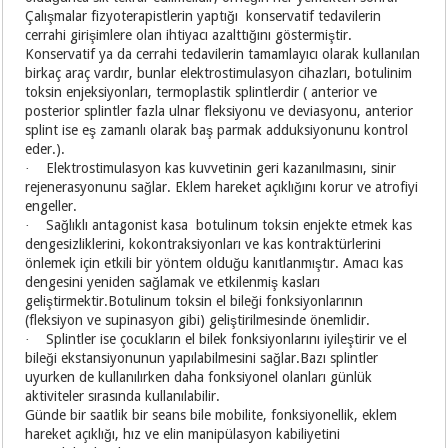
Çalışmalar fizyoterapistlerin yaptığı konservatif tedavilerin
cerrahi girişimlere olan ihtiyacı azalttığını göstermiştir.
Konservatif ya da cerrahi tedavilerin tamamlayıcı olarak kullanılan
birkaç araç vardır, bunlar elektrostimulasyon cihazları, botulinim
toksin enjeksiyonları, termoplastik splintlerdir ( anterior ve
posterior splintler fazla ulnar fleksiyonu ve deviasyonu, anterior
splint ise eş zamanlı olarak baş parmak adduksiyonunu kontrol
eder.).
Elektrostimulasyon kas kuvvetinin geri kazanılmasını, sinir
·
rejenerasyonunu sağlar. Eklem hareket açıklığını korur ve atrofiyi
engeller.
Sağlıklı antagonist kasa botulinum toksin enjekte etmek kas
·
dengesizliklerini, kokontraksiyonları ve kas kontraktürlerini
önlemek için etkili bir yöntem olduğu kanıtlanmıştır. Amacı kas
dengesini yeniden sağlamak ve etkilenmiş kasları
geliştirmektir.Botulinum toksin el bileği fonksiyonlarının
(fleksiyon ve supinasyon gibi) geliştirilmesinde önemlidir.
Splintler ise çocukların el bilek fonksiyonlarını iyileştirir ve el
·
bileği ekstansiyonunun yapılabilmesini sağlar.Bazı splintler
uyurken de kullanılırken daha fonksiyonel olanları günlük
aktiviteler sırasında kullanılabilir.
Günde bir saatlik bir seans bile mobilite, fonksiyonellik, eklem
hareket açıklığı, hız ve elin manipülasyon kabiliyetini