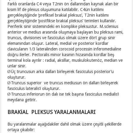
Farklı oranlarda C4 veya T2nin ön dallarından kaynak alan bir
kısım lif de plexus oluşumuna katılabilir. C4ün katılımı
gerçekleştiğinde ‘prefiksel brakial pleksus’, T2nin katılımı
gerçekleştiğinde ‘postfikse brakial pleksus’ terimleri kullanılır.
Periferik sinir sistemindeki en komplike pleksustur. M.sclenius
anterior ve medius arasında oluşmaya başlayan bu pleksus rami,
truncus, divisiones ve fasciculus olmak üzere dört grup sinir
elemanından oluşur. Lateral, medial ve posterior kordlar
claviculanın 1/3 lateralinden corocoid processin inferomedialine
doğru ilerler. Pectoralis minor kasının hizasında kordlar beş
terminal kola ayrılır : radial, aksillar, muskulokutenöz, median ve
unlar sinir.
Üç truncusun arka dalları birleşerek fasciculus posterior’u
Ø
oluşturur.
Truncus superior ve truncus mediusun ön dalları birleşerek
Ø
fasciculus lateralis’i oluşturur.
Truncus inferiorun ön dalı ise tek başına fasciculus medialis’i
Ø
meydana getirir.
BRAKİAL PLEKSUS YARALANMALARI
Bu yaralanmalar aşağıdakiler dahil olmak üzere çeşitli şekillerde
ortaya çıkabilir: