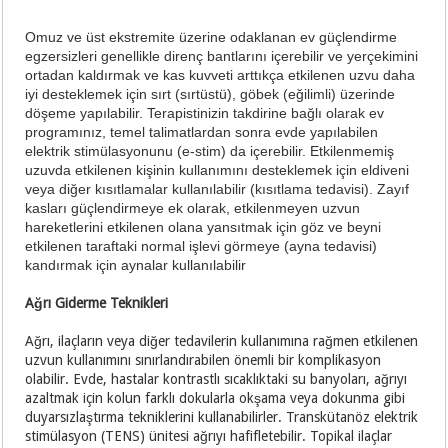
Omuz ve üst ekstremite üzerine odaklanan ev güçlendirme
egzersizleri genellikle direnç bantlarını içerebilir ve yerçekimini
ortadan kaldırmak ve kas kuvveti arttıkça etkilenen uzvu daha
iyi desteklemek için sırt (sırtüstü), göbek (eğilimli) üzerinde
döşeme yapılabilir. Terapistinizin takdirine bağlı olarak ev
programınız, temel talimatlardan sonra evde yapılabilen
elektrik stimülasyonunu (e-stim) da içerebilir. Etkilenmemiş
uzuvda etkilenen kişinin kullanımını desteklemek için eldiveni
veya diğer kısıtlamalar kullanılabilir (kısıtlama tedavisi). Zayıf
kasları güçlendirmeye ek olarak, etkilenmeyen uzvun
hareketlerini etkilenen olana yansıtmak için göz ve beyni
etkilenen taraftaki normal işlevi görmeye (ayna tedavisi)
kandırmak için aynalar kullanılabilir
Ağrı Giderme Teknikleri
Ağrı, ilaçların veya diğer tedavilerin kullanımına rağmen etkilenen
uzvun kullanımını sınırlandırabilen önemli bir komplikasyon
olabilir. Evde, hastalar kontrastlı sıcaklıktaki su banyoları, ağrıyı
azaltmak için kolun farklı dokularla okşama veya dokunma gibi
duyarsızlaştırma tekniklerini kullanabilirler. Transkütanöz elektrik
stimülasyon (TENS) ünitesi ağrıyı hafifletebilir. Topikal ilaçlar