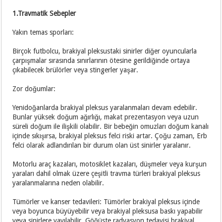
1.Travmatik Sebepler
Yakın temas sporları:
Birçok futbolcu, brakiyal pleksustaki sinirler diğer oyuncularla
çarpışmalar sırasında sınırlarının ötesine gerildiğinde ortaya
çıkabilecek brülörler veya stingerler yaşar.
Zor doğumlar:
Yenidoğanlarda brakiyal pleksus yaralanmaları devam edebilir.
Bunlar yüksek doğum ağırlığı, makat prezentasyon veya uzun
süreli doğum ile ilişkili olabilir. Bir bebeğin omuzları doğum kanalı
içinde sıkışırsa, brakiyal pleksus felci riski artar. Çoğu zaman, Erb
felci olarak adlandırılan bir durum olan üst sinirler yaralanır.
Motorlu araç kazaları, motosiklet kazaları, düşmeler veya kurşun
yaraları dahil olmak üzere çeşitli travma türleri brakiyal pleksus
yaralanmalarına neden olabilir.
Tümörler ve kanser tedavileri: Tümörler brakiyal pleksus içinde
veya boyunca büyüyebilir veya brakiyal pleksusa baskı yapabilir
veya sinirlere yayılabilir. Göğüste radyasyon tedavisi brakiyal