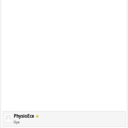
PhysioEce
Üye