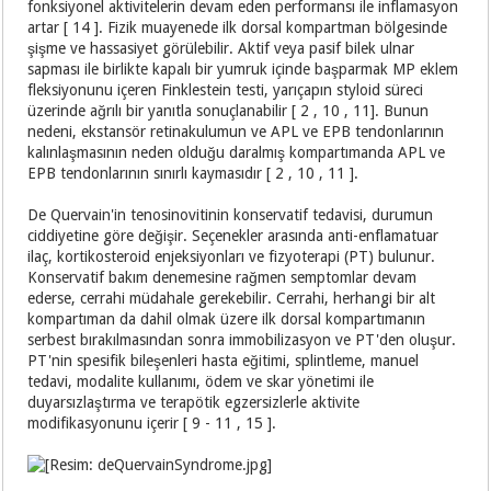
fonksiyonel aktivitelerin devam eden performansı ile inflamasyon
artar [ 14 ]. Fizik muayenede ilk dorsal kompartman bölgesinde
şişme ve hassasiyet görülebilir. Aktif veya pasif bilek ulnar
sapması ile birlikte kapalı bir yumruk içinde başparmak MP eklem
fleksiyonunu içeren Finklestein testi, yarıçapın styloid süreci
üzerinde ağrılı bir yanıtla sonuçlanabilir [ 2 , 10 , 11]. Bunun
nedeni, ekstansör retinakulumun ve APL ve EPB tendonlarının
kalınlaşmasının neden olduğu daralmış kompartımanda APL ve
EPB tendonlarının sınırlı kaymasıdır [ 2 , 10 , 11 ].
De Quervain'in tenosinovitinin konservatif tedavisi, durumun
ciddiyetine göre değişir. Seçenekler arasında anti-enflamatuar
ilaç, kortikosteroid enjeksiyonları ve fizyoterapi (PT) bulunur.
Konservatif bakım denemesine rağmen semptomlar devam
ederse, cerrahi müdahale gerekebilir. Cerrahi, herhangi bir alt
kompartıman da dahil olmak üzere ilk dorsal kompartımanın
serbest bırakılmasından sonra immobilizasyon ve PT'den oluşur.
PT'nin spesifik bileşenleri hasta eğitimi, splintleme, manuel
tedavi, modalite kullanımı, ödem ve skar yönetimi ile
duyarsızlaştırma ve terapötik egzersizlerle aktivite
modifikasyonunu içerir [ 9 - 11 , 15 ].