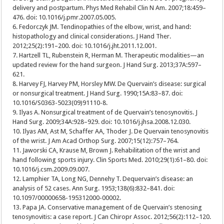
delivery and postpartum. Phys Med Rehabil Clin N Am. 2007;18:459–
476. doi: 10.1016/j.pmr.2007.05.005.
6. Fedorczyk JM. Tendinopathies of the elbow, wrist, and hand:
histopathology and clinical considerations. J Hand Ther.
2012;25(2):191–200. doi: 10.1016/j.jht.2011.12.001.
7. Hartzell TL, Rubenstein R, Herman M. Therapeutic modalities—an
updated review for the hand surgeon. J Hand Surg. 2013;37A:597–
621.
8. Harvey FJ, Harvey PM, Horsley MW. De Quervain’s disease: surgical
or nonsurgical treatment. J Hand Surg. 1990;15A:83–87. doi:
10.1016/S0363-5023(09)91110-8.
9. Ilyas A. Nonsurgical treatment of de Quervain’s tenosynovitis. J
Hand Surg. 2009;34A:928–929. doi: 10.1016/j.jhsa.2008.12.030.
10. Ilyas AM, Ast M, Schaffer AA, Thoder J. De Quervain tenosynovitis
of the wrist. J Am Acad Orthop Surg. 2007;15(12):757–764.
11. Jaworski CA, Krause M, Brown J. Rehabilitation of the wrist and
hand following sports injury. Clin Sports Med. 2010;29(1):61–80. doi:
10.1016/j.csm.2009.09.007.
12. Lamphier TA, Long NG, Dennehy T. Dequervain’s disease: an
analysis of 52 cases. Ann Surg. 1953;138(6):832–841. doi:
10.1097/00000658-195312000-00002.
13. Papa JA. Conservative management of de Quervain’s stenosing
tenosynovitis: a case report. J Can Chiropr Assoc. 2012;56(2):112–120.