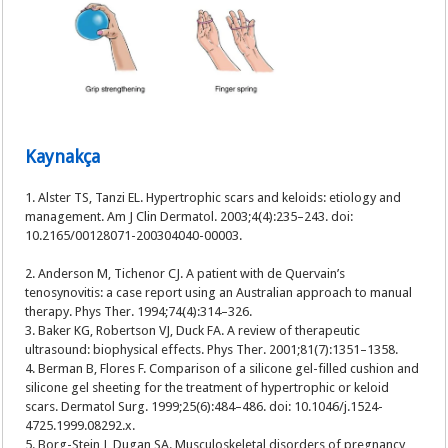
Kaynakça
1. Alster TS, Tanzi EL. Hypertrophic scars and keloids: etiology and
management. Am J Clin Dermatol. 2003;4(4):235–243. doi:
10.2165/00128071-200304040-00003.
2. Anderson M, Tichenor CJ. A patient with de Quervain’s
tenosynovitis: a case report using an Australian approach to manual
therapy. Phys Ther. 1994;74(4):314–326.
3. Baker KG, Robertson VJ, Duck FA. A review of therapeutic
ultrasound: biophysical effects. Phys Ther. 2001;81(7):1351–1358.
4. Berman B, Flores F. Comparison of a silicone gel-filled cushion and
silicone gel sheeting for the treatment of hypertrophic or keloid
scars. Dermatol Surg. 1999;25(6):484–486. doi: 10.1046/j.1524-
4725.1999.08292.x.
5. Borg-Stein J, Dugan SA. Musculoskeletal disorders of pregnancy,