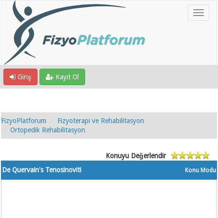
Giriş
Kayıt Ol
FizyoPlatforum
Fizyoterapi ve Rehabilitasyon
Ortopedik Rehabilitasyon
Konuyu Değerlendir
De Quervain's Tenosinoviti
Konu Modu