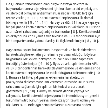
De Quervain tenosinoviti olan birçok hastaya doktora ilk
başvurudan sonra ağrı yönetimi için kortikosteroid enjeksiyonu
ve steroidal olmayan antienflamatuar ilaçlar (NSAID'ler) için
reçete verilir [ 9 - 11 ]. Kortikosteroid enjeksiyonu ilk dorsal
bölmeye verilir [ 8 , 11 , 14 ]. Harvey ve diğ. 71 hastayı kapsayan
bir çalışmada kortikosteroid enjeksiyonunun vakaların % 80'inde
uzun süreli rahatlama sağladığını bulmuştur [ 8 ]. Kortikosteroid
enjeksiyonuna kötü yanıt zayıf teknikle ve EPB tendonunun ayrı
bir kompartımanda yatma olasılığı ile ilişkilendirilmiştir [ 8 , 10 ].
Başparmak splint kullanımının, başparmak ve bilek eklemlerini
hareketsizleştirerek ağrı yönetimine yardımcı olduğu, böylece
başparmak MP eklem fleksiyonunu ve bilek ulnar sapmasını
önlediği gösterilmiştir [ 6 , 10 ]. Ilyas ve ark. splintlemenin APL
ve EPB tendonlarının hareketsizleştirilmesinde ve dinlenmesinde
kortikosteroid enjeksiyonu ile etkili olduğunu belirtmektedir [ 10
]. Bununla birlikte, çalışmalar eklemlerin hareketsiz bir
pozisyonda dinlenmesine izin vermenin ötesinde uzun süreli
rahatlama sağlamak için splintin bir tedavi aracı olarak
göstermedi [ 9 , 10]. Harvey ve arkadaşlarının yaptığı bir
çalışmada, kortikosteroid enjeksiyonu ile immobilizasyon gerekli
bulunmamıştır; bunun yerine, mobilizasyon teşvik edilmiş ve
olguların % 80'inde ağrı semptomlarının uzamasına neden