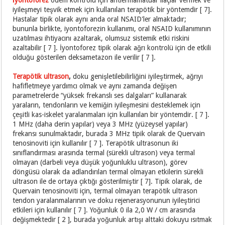
iyileşmeyi teşvik etmek için kullanılan terapötik bir yöntemdir [ 7].
Hastalar tipik olarak aynı anda oral NSAID'ler almaktadır;
bununla birlikte, iyontoforezin kullanımı, oral NSAID kullanımının
uzatılması ihtiyacını azaltarak, olumsuz sistemik etki riskini
azaltabilir [ 7 ]. İyontoforez tipik olarak ağrı kontrolü için de etkili
olduğu gösterilen deksametazon ile verilir [ 7 ].
Terapötik ultrason
,
doku genişletilebilirliğini iyileştirmek, ağrıyı
hafifletmeye yardımcı olmak ve aynı zamanda değişen
parametrelerde “yüksek frekanslı ses dalgaları” kullanarak
yaraların, tendonların ve kemiğin iyileşmesini desteklemek için
çeşitli kas-iskelet yaralanmaları için kullanılan bir yöntemdir. [ 7 ].
1 MHz (daha derin yapılar) veya 3 MHz (yüzeysel yapılar)
frekansı sunulmaktadır, burada 3 MHz tipik olarak de Quervain
tenosinoviti için kullanılır [ 7 ]. Terapötik ultrasonun iki
sınıflandırması arasında termal (sürekli ultrason) veya termal
olmayan (darbeli veya düşük yoğunluklu ultrason), görev
döngüsü olarak da adlandırılan termal olmayan etkilerin sürekli
ultrason ile de ortaya çıktığı gösterilmiştir [ 7]. Tipik olarak, de
Quervain tenosinoviti için, termal olmayan terapötik ultrason
tendon yaralanmalarının ve doku rejenerasyonunun iyileştirici
etkileri için kullanılır [ 7 ]. Yoğunluk 0 ila 2,0 W / cm arasında
değişmektedir [ 2 ], burada yoğunluk artışı alttaki dokuyu ısıtmak