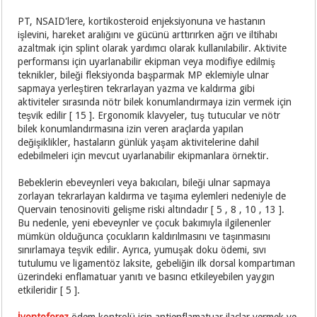
PT, NSAID'lere, kortikosteroid enjeksiyonuna ve hastanın
işlevini, hareket aralığını ve gücünü arttırırken ağrı ve iltihabı
azaltmak için splint olarak yardımcı olarak kullanılabilir. Aktivite
performansı için uyarlanabilir ekipman veya modifiye edilmiş
teknikler, bileği fleksiyonda başparmak MP eklemiyle ulnar
sapmaya yerleştiren tekrarlayan yazma ve kaldırma gibi
aktiviteler sırasında nötr bilek konumlandırmaya izin vermek için
teşvik edilir [ 15 ]. Ergonomik klavyeler, tuş tutucular ve nötr
bilek konumlandırmasına izin veren araçlarda yapılan
değişiklikler, hastaların günlük yaşam aktivitelerine dahil
edebilmeleri için mevcut uyarlanabilir ekipmanlara örnektir.
Bebeklerin ebeveynleri veya bakıcıları, bileği ulnar sapmaya
zorlayan tekrarlayan kaldırma ve taşıma eylemleri nedeniyle de
Quervain tenosinoviti gelişme riski altındadır [ 5 , 8 , 10 , 13 ].
Bu nedenle, yeni ebeveynler ve çocuk bakımıyla ilgilenenler
mümkün olduğunca çocukların kaldırılmasını ve taşınmasını
sınırlamaya teşvik edilir. Ayrıca, yumuşak doku ödemi, sıvı
tutulumu ve ligamentöz laksite, gebeliğin ilk dorsal kompartıman
üzerindeki enflamatuar yanıtı ve basıncı etkileyebilen yaygın
etkileridir [ 5 ].
İyontoforez
ödem kontrolü için antienflamatuar ilaçlar vermek ve