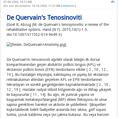
07-04-2020, 10:12 AM
#1
(En son düzenleme: 10-16-2020, 11:37 AM
FztAdmin
.)
De Quervain's Tenosinoviti
(Goel R, Abzug JM. de Quervain's tenosynovitis: a review of the
rehabilitative options. Hand (N Y). 2015;10(1):1-5.
doi:10.1007/s11552-014-9649-3)
De Quervain'in tenosinoviti ağırlıklı olarak bileğin ilk dorsal
kompartmanından geçen abduktör pollicis longus (APL) ve
ekstansör pollicis brevis (EPB) tendonlarını etkiler [ 2 , 10 , 12 ,
19 ]. Bu hastalığın etiyolojisi, kalınlaşmış ve şişmiş bir ekstansör
retinakulumun altından geçerken APL ve EPB tendonlarının
tekrarlayan ve sürekli gerginliğinden kaynaklanmaktadır [ 2 , 10 ,
12 , 19 ]. Hastalar radyal stiloid bölgesinde ağrı ve iltihap şikayeti
ile başvururlar [ 11 , 14]. Bu ağrı, eli yumruk yapma ve
başparmak metakarpofalangeal (MP) eklem fleksiyonu ile ulnar
sapma gerektiren hareket ve aktivite ile şiddetlenir. Şikayetleri
kışkırtabilecek belirli faaliyetler arasında bez sıkma, golf sopası
tutma, çocuk kaldırma veya çivi çakma bulunur. Bu veya benzeri