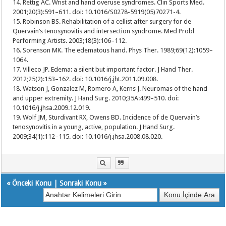
14. Rettig AC. Wrist and hand overuse syndromes. Clin Sports Med.
2001;20(3):591–611. doi: 10.1016/S0278-5919(05)70271-4.
15. Robinson BS. Rehabilitation of a cellist after surgery for de
Quervain’s tenosynovitis and intersection syndrome. Med Probl
Performing Artists. 2003;18(3):106–112.
16. Sorenson MK. The edematous hand. Phys Ther. 1989;69(12):1059–
1064.
17. Villeco JP. Edema: a silent but important factor. J Hand Ther.
2012;25(2):153–162. doi: 10.1016/j.jht.2011.09.008.
18. Watson J, Gonzalez M, Romero A, Kerns J. Neuromas of the hand
and upper extremity. J Hand Surg. 2010;35A:499–510. doi:
10.1016/j.jhsa.2009.12.019.
19. Wolf JM, Sturdivant RX, Owens BD. Incidence of de Quervain’s
tenosynovitis in a young, active, population. J Hand Surg.
2009;34(1):112–115. doi: 10.1016/j.jhsa.2008.08.020.
«
Önceki Konu
|
Sonraki Konu
»