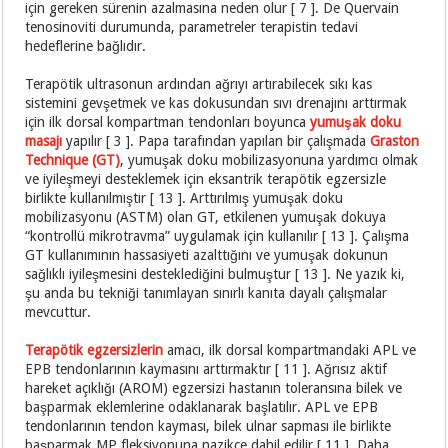
için gereken sürenin azalmasına neden olur [ 7 ]. De Quervain
tenosinoviti durumunda, parametreler terapistin tedavi
hedeflerine bağlıdır.
Terapötik ultrasonun ardından ağrıyı artırabilecek sıkı kas
sistemini gevşetmek ve kas dokusundan sıvı drenajını arttırmak
için ilk dorsal kompartman tendonları boyunca
yumuşak doku
masajı
yapılır [ 3 ]. Papa tarafından yapılan bir çalışmada
Graston
Technique (GT)
, yumuşak doku mobilizasyonuna yardımcı olmak
ve iyileşmeyi desteklemek için eksantrik terapötik egzersizle
birlikte kullanılmıştır [ 13 ]. Arttırılmış yumuşak doku
mobilizasyonu (ASTM) olan GT, etkilenen yumuşak dokuya
“kontrollü mikrotravma” uygulamak için kullanılır [ 13 ]. Çalışma
GT kullanımının hassasiyeti azalttığını ve yumuşak dokunun
sağlıklı iyileşmesini desteklediğini bulmuştur [ 13 ]. Ne yazık ki,
şu anda bu tekniği tanımlayan sınırlı kanıta dayalı çalışmalar
mevcuttur.
Terapötik egzersizlerin
amacı, ilk dorsal kompartmandaki APL ve
EPB tendonlarının kaymasını arttırmaktır [ 11 ]. Ağrısız aktif
hareket açıklığı (AROM) egzersizi hastanın toleransına bilek ve
başparmak eklemlerine odaklanarak başlatılır. APL ve EPB
tendonlarının tendon kayması, bilek ulnar sapması ile birlikte
başparmak MP fleksiyonuna nazikçe dahil edilir [ 11 ]. Daha