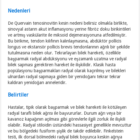
Nedenleri
De Quervain tenosinovitin kesin nedeni belirsiz olmakla birlikte,
sinovyal astarın akut inflamasyonu yerine fibröz doku birikintileri
ve artmış vaskülarite ile miksoid dejenerasyonuna atfedilmiştir.
Bu birikme, tendon kılıfının kalınlaşmasına, abdüktör pollicis
longus ve ekstansör pollicis brevis tendonlarının ağrılı bir şekilde
tutulmasına neden olur. Tekrarlayan bilek hareketi, özellikle
başparmak radyal abdüksiyonu ve eşzamanlı uzatma ve radyal
bilek sapması gerektiren hareket ile ilişkilidir. Klasik hasta
popülasyonu başparmakları radyal olarak kaçırılmış ve bilekleri
ulnardan radyal sapmaya giden bir yenidoğanı tekrar tekrar
kaldıran yenidoğan anneleridir.
Belirtiler
Hastalar, tipik olarak başparmak ve bilek hareketi ile kötüleşen
radyal taraflı bilek ağrısı ile başvururlar. Durum ağrı veya bir
kavanoz kapağının açılması gibi görevlerle ilgili zorluk ile ilişkili
olabilir. Radyal stiloidin üstündeki hassasiyet genellikle mevcuttur
ve bu bölgedeki fusiform şişlik de takdir edilebilir. Finkelstein
testi, ilk dorsal bölmedeki radyal bilek boyunca keskin ağrıya