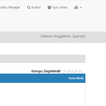
nkü Mesajlar
Arama
Üye Listesi
Sitemize Hoşgeldiniz, Ziyaretçi!
Konuyu Değerlendir
Konu Modu