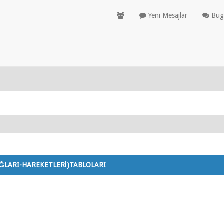
Yeni Mesajlar
Bugü
AĞLARI-HAREKETLERİ)TABLOLARI