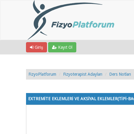
Giriş
Kayıt Ol
FizyoPlatforum
Fizyoterapist Adayları
Ders Notları
0 Oy - 0 Ortalama
1
2
3
4
5
EXTREMİTE EKLEMLERİ VE AKSİYAL EKLEMLER(TİPİ-B