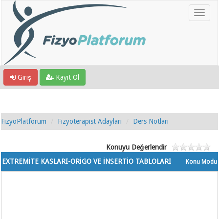
Giriş
Kayıt Ol
FizyoPlatforum
Fizyoterapist Adayları
Ders Notları
Konuyu Değerlendir
EXTREMİTE KASLARI-ORİGO VE İNSERTİO TABLOLARI
Konu Modu