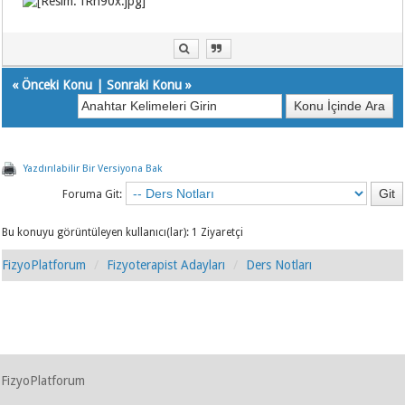
«
Önceki Konu
|
Sonraki Konu
»
Yazdırılabilir Bir Versiyona Bak
Foruma Git:
Bu konuyu görüntüleyen kullanıcı(lar): 1 Ziyaretçi
FizyoPlatforum
Fizyoterapist Adayları
Ders Notları
FizyoPlatforum