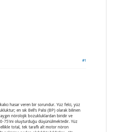
#1
a kalıcı hasar veren bir sorundur. Yüz felci, yüz
luktur; en sık Bell’s Palsi (BP) olarak bilinen
yaygın nörolojik bozukluklardan biridir ve
% 60-75'ini oluşturduğu düşünülmektedir. Yüz
ellikle total, tek taraflı alt motor nöron