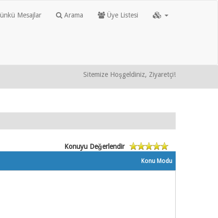
nkü Mesajlar
Arama
Üye Listesi
Sitemize Hoşgeldiniz, Ziyaretçi!
Konuyu Değerlendir
Konu Modu