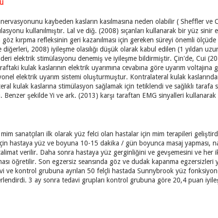
nu
nnervasyonunu kaybeden kasların kasılmasına neden olabilir ( Sheffler ve Cha
lasyonu kullanılmıştır. Lal ve diğ. (2008) sıçanları kullanarak bir yüz sini
göz kırpma refleksinin geri kazanılması için gereken süreyi önemli ölçüde 
diğerleri, 2008) iyileşme olasılığı düşük olarak kabul edilen (1 yıldan uzu
deri elektrik stimülasyonu denemiş ve iyileşme bildirmiştir. Çin'de, Cui (2
taraftaki kulak kaslarının elektrik uyarımına cevabına göre uyarım voltajına 
iyonel elektrik uyarım sistemi oluşturmuştur. Kontralateral kulak kaslarınd
ateral kulak kaslarına stimülasyon sağlamak için tetiklendi ve sağlıklı taraf
 Benzer şekilde Yi ve ark. (2013) karşı taraftan EMG sinyalleri kullanarak 
 mim sanatçıları ilk olarak yüz felci olan hastalar için mim terapileri geliş
k için hastaya yüz ve boyuna 10-15 dakika / gün boyunca masaj yapması, n
talimat verilir. Daha sonra hastaya yüz gerginliğini ve gevşemesini ve her i
nıması öğretilir. Son egzersiz seansında göz ve dudak kapanma egzersizleri
vi ve kontrol grubuna ayrılan 50 felçli hastada Sunnybrook yüz fonksiyon
ğerlendirdi. 3 ay sonra tedavi grupları kontrol grubuna göre 20,4 puan iy