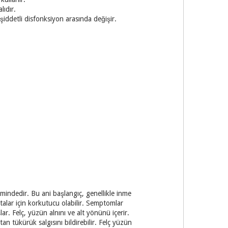
lıdır.
 şiddetli disfonksiyon arasında değişir.
imindedir. Bu ani başlangıç, genellikle inme
lar için korkutucu olabilir. Semptomlar
r. Felç, yüzün alnını ve alt yönünü içerir.
an tükürük salgısını bildirebilir. Felç yüzün