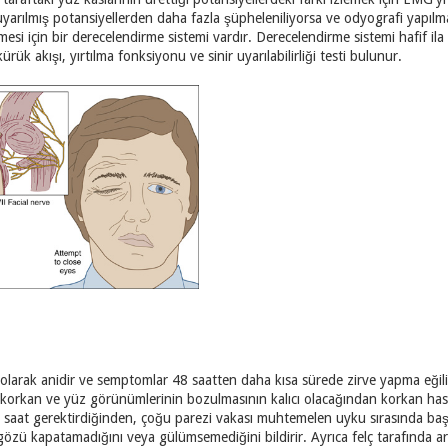
uyarılmış potansiyellerden daha fazla şüpheleniliyorsa ve odyografi yapılma
mesi için bir derecelendirme sistemi vardır. Derecelendirme sistemi hafif ila
ürük akışı, yırtılma fonksiyonu ve sinir uyarılabilirliği testi bulunur.
ik olarak anidir ve semptomlar 48 saatten daha kısa sürede zirve yapma eğil
orkan ve yüz görünümlerinin bozulmasının kalıcı olacağından korkan hasta
ç saat gerektirdiğinden, çoğu parezi vakası muhtemelen uyku sırasında başla
gözü kapatamadığını veya gülümsemediğini bildirir. Ayrıca felç tarafında art