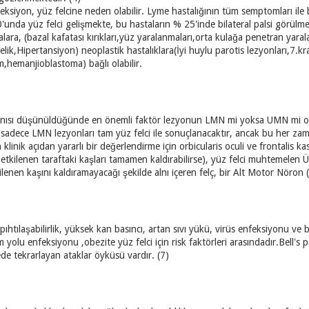
nfeksiyon, yüz felcine neden olabilir. Lyme hastalığının tüm semptomları ile 
'unda yüz felci gelişmekte, bu hastaların % 25'inde bilateral palsi görülme
lara, (bazal kafatası kırıkları,yüz yaralanmaları,orta kulağa penetran yara
belik,Hipertansiyon) neoplastik hastalıklara(İyi huylu parotis lezyonları,7.k
hemanjioblastoma) bağlı olabilir.
ıcı tanısı düşünüldüğünde en önemli faktör lezyonun LMN mi yoksa UMN mi ol
sadece LMN lezyonları tam yüz felci ile sonuçlanacaktır, ancak bu her za
 klinik açıdan yararlı bir değerlendirme için orbicularis oculi ve frontalis k
 etkilenen taraftaki kaşları tamamen kaldırabilirse), yüz felci muhtemele
lenen kaşını kaldıramayacağı şekilde alnı içeren felç, bir Alt Motor Nöron
pıhtılaşabilirlik, yüksek kan basıncı, artan sıvı yükü, virüs enfeksiyonu ve ba
yolu enfeksiyonu ,obezite yüz felci için risk faktörleri arasındadır.Bell's p
lede tekrarlayan ataklar öyküsü vardır. (7)