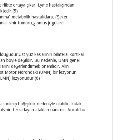
birlikte ortaya çıkar. Lyme hastalığından
ktedir.(5)
lanma) metabolik hastalıklara, (Şeker
ranial sinir tümörü,glomus jugulare
duğudur.Üst yüz kaslarının bilateral kortikal
man böyle değildir. Bu nedenle, UMN genel
aslarını değerlendirmek önemlidir. Alın
n Üst Motor Nörondaki (UMN) bir lezyonun
 (LMN) lezyonudur.(6)
stırılmış bağışıklık nedeniyle olabilir- kulak
alsinin tekrarlayan atakları nadirdir. Ancak bu