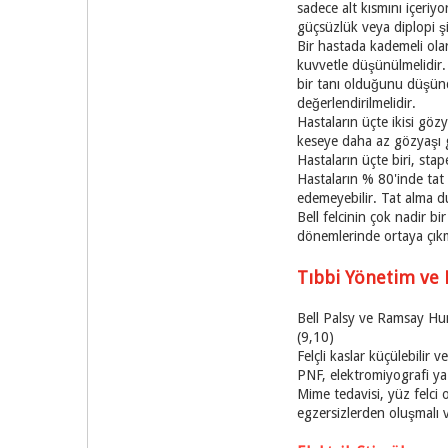
sadece alt kısmını içeriy
güçsüzlük veya diplopi ş
Bir hastada kademeli olar
kuvvetle düşünülmelidir.
bir tanı olduğunu düşündü
değerlendirilmelidir.
Hastaların üçte ikisi göz
keseye daha az gözyaşı g
Hastaların üçte biri, stap
Hastaların % 80'inde tat 
edemeyebilir. Tat alma d
Bell felcinin çok nadir b
dönemlerinde ortaya çıkma
Tıbbi Yönetim ve 
Bell Palsy ve Ramsay Hunt
(9,10)
Felçli kaslar küçülebilir 
PNF, elektromiyografi ya
Mime tedavisi, yüz felci o
egzersizlerden oluşmalı 