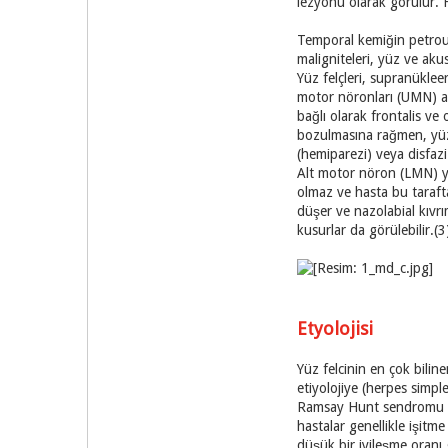
lezyonu olarak görülür. H
Temporal kemiğin petrous k
maligniteleri, yüz ve akus
Yüz felçleri, supranüklee
motor nöronları (UMN) al
bağlı olarak frontalis ve 
bozulmasına rağmen, yüz 
(hemiparezi) veya disfazi 
Alt motor nöron (LMN) yüz 
olmaz ve hasta bu taraft
düşer ve nazolabial kıvrım
kusurlar da görülebilir.(3
Etyolojisi
Yüz felcinin en çok biline
etiyolojiye (herpes simpl
Ramsay Hunt sendromu fas
hastalar genellikle işitme
düşük bir iyileşme oranı