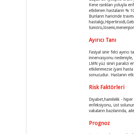
Kene ısırıkları yoluyla e
etkilenen hastaların % 10
Bunların haricinde travma
hastalığı,Hipertiroidi,Ge
tümörü,lösemi,menenjiom,
Ayırıcı Tanı
Fasiyal sinir felci ayır
innervasyonu nedeniyle, 
LMN yüz siniri paralizi en
etkilenmezse (yani hasta
sonucudur. Hastanın etki
Risk Faktörleri
Diyabet,hamilelik - hiper 
enfeksiyonu, üst solunum 
vakaların bazılarında, ai
Prognoz