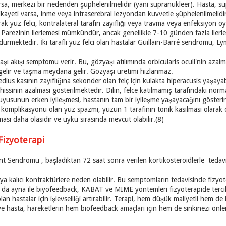
orsa, merkezi bir nedenden şüphelenilmelidir (yani supranükleer). Hasta, supr
ikayeti varsa, inme veya intraserebral lezyondan kuvvetle şüphelenilmelidir
ak yüz felci, kontralateral tarafın zayıflığı veya travma veya enfeksiyon öy
 Parezinin ilerlemesi mümkündür, ancak genellikle 7-10 günden fazla ilerle
rmektedir. İki taraflı yüz felci olan hastalar Guillain-Barré sendromu, Ly
yaşı akışı semptomu verir. Bu, gözyaşı atılımında orbicularis oculi'nin aza
elir ve taşma meydana gelir. Gözyaşı üretimi hızlanmaz.
edius kasının zayıflığına sekonder olan felç için kulakta hiperacusis yaşayabi
hissinin azalması gösterilmektedir. Dilin, felce katılmamış tarafındaki nor
uyusunun erken iyileşmesi, hastanın tam bir iyileşme yaşayacağını gösterir
ir komplikasyonu olan yüz spazmı, yüzün 1 tarafının tonik kasılması olarak
sı daha olasıdır ve uyku sırasında mevcut olabilir.(8)
Fizyoterapi
 Sendromu , başladıktan 72 saat sonra verilen kortikosteroidlerle tedavi edi
veya kalıcı kontraktürlere neden olabilir. Bu semptomların tedavisinde fizyot
 da ayna ile biyofeedback, KABAT ve MIME yöntemleri fizyoterapide terci
lan hastalar için işlevselliği artırabilir. Terapi, hem düşük maliyetli hem de
ve hasta, hareketlerin hem biofeedback amaçları için hem de sinkinezi önle