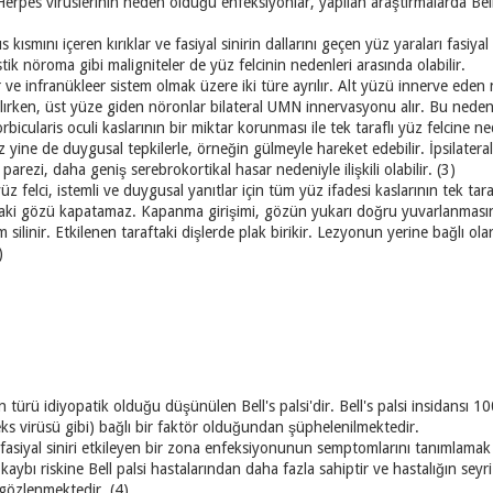
erpes virüslerinin neden olduğu enfeksiyonlar, yapılan araştırmalarda Bell’s
ısmını içeren kırıklar ve fasiyal sinirin dallarını geçen yüz yaraları fasiyal 
tik nöroma gibi maligniteler de yüz felcinin nedenleri arasında olabilir.
r ve infranükleer sistem olmak üzere iki türe ayrılır. Alt yüzü innerve ede
ırken, üst yüze giden nöronlar bilateral UMN innervasyonu alır. Bu nedenle
orbicularis oculi kaslarının bir miktar korunması ile tek taraflı yüz felcine n
yine de duygusal tepkilerle, örneğin gülmeyle hareket edebilir. İpsilatera
parezi, daha geniş serebrokortikal hasar nedeniyle ilişkili olabilir. (3)
felci, istemli ve duygusal yanıtlar için tüm yüz ifadesi kaslarının tek taraf
aki gözü kapatamaz. Kapanma girişimi, gözün yukarı doğru yuvarlanmasına 
 silinir. Etkilenen taraftaki dişlerde plak birikir. Lezyonun yerine bağlı ol
)
n türü idiyopatik olduğu düşünülen Bell's palsi'dir. Bell's palsi insidansı 100
eks virüsü gibi) bağlı bir faktör olduğundan şüphelenilmektedir.
iyal siniri etkileyen bir zona enfeksiyonunun semptomlarını tanımlamak 
 kaybı riskine Bell palsi hastalarından daha fazla sahiptir ve hastalığın seyr
 gözlenmektedir. (4)