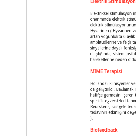
Elektrik Stimülasyo
Elektriksel stimülasyon i
onarımında elektrik stimü
elektrik stimülasyonunun 
Hyvärinen ( Hyvarinen ve 
artan yoğunlukta 6 aylık 
amplitüdlerine ve felçli 
sinyallerine dayalı fonks
ulaştığında, sistem ipsil
hareketlerine neden oldu.
MIME Terapisi
Hollandalı klinisyenler ve
da geliştirildi. Başlama
hafifçe germesini içeren 
spesifik egzersizleri ta
Beurskens, rastgele teda
tedavinin etkinliğini de
).
Biofeedback