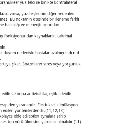
anükleer yüz felci ile birlikte kontralateral
.
küsü varsa, yüz felçlerinin diğer nedenleri
mez. Bu noktanın ötesinde bir ilerleme farklı
me hastalığı ve menenjit açısından
lmış fonksiyonundan kaynaklanır. Lakrimal
lir.
mal duyum nedeniyle hastalar azalmış tadı not
.
 ortaya çıkar. Spazmların stres veya yorgunluk
lir ve buna antiviral ilaç eşlik edebilir.
erapiden yararlanılır. Elektriksel stimülasyon,
h edilen yöntemlerdendir.(11,12,13)
 kolayca elde edilebilen aynalara sahip
mek için yürütülmesine yardımcı olmalıdır.(11)