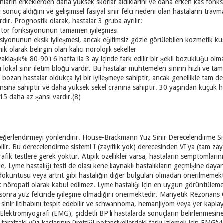
ınların erkeklerden daha yüksek skorlar aldıklarını ve daha erken kas fonksi
 sonuç aldığını ve gelişimsel fasiyal sinir felci nedeni olan hastaların travm
dır. Prognostik olarak, hastalar 3 gruba ayrılır:
otor fonksiyonunun tamamen iyileşmesi
iyonunun eksik iyileşmesi, ancak eğitimsiz gözle görülebilen kozmetik kus
k olarak belirgin olan kalıcı nörolojik sekeller
 yaklaşık% 80-90'ı 6 hafta ila 3 ay içinde fark edilir bir şekil bozukluğu olma
okal sinir iletim bloğu vardır. Bu hastalar muhtemelen sinirin hızlı ve tam 
 bozan hastalar oldukça iyi bir iyileşmeye sahiptir, ancak genellikle tam d
nsına sahiptir ve daha yüksek sekel oranına sahiptir. 30 yaşından küçük ha
5 daha az şansı vardır.(8)
ğerlendirmeyi yönlendirir. House-Brackmann Yüz Sinir Derecelendirme Sistem
ilir. Bu derecelendirme sistemi I (zayıflık yok) derecesinden VI'ya (tam zayı
fik testlere gerek yoktur. Atipik özellikler varsa, hastaların semptomlarını
de, Lyme hastalığı testi de olası kene kaynaklı hastalıkların geçmişine dayan
 döküntüsü veya artrit gibi hastalığın diğer bulguları olmadan önerilmemek
etik nöropati olarak kabul edilmez. Lyme hastalığı için en uygun görüntülem
sonra yüz felcinde iyileşme olmadığını önermektedir. Manyetik Rezonans
sinir iltihabını tespit edebilir ve schwannoma, hemanjiyom veya yer kaplaya
e Elektromiyografi (EMG), şiddetli BP'li hastalarda sonuçların belirlenmesine 
 taraftaki yüz kaslarının ürettiği potansiyellerdeki farkı izlemek için EMG'yi 