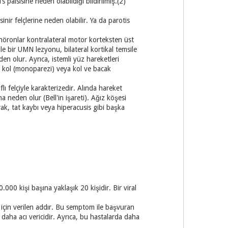
 palsisine neden olabildiği bildirilmiş.(2)
sinir felçlerine neden olabilir. Ya da parotis
n nöronlar kontralateral motor korteksten üst
 bir UMN lezyonu, bilateral kortikal temsile
eden olur. Ayrıca, istemli yüz hareketleri
l kol (monoparezi) veya kol ve bacak
lı felçiyle karakterizedir. Alında hareket
neden olur (Bell'in işareti). Ağız köşesi
arak, tat kaybı veya hiperacusis gibi başka
.000 kişi başına yaklaşık 20 kişidir. Bir viral
için verilen addır. Bu semptom ile başvuran
i daha acı vericidir. Ayrıca, bu hastalarda daha