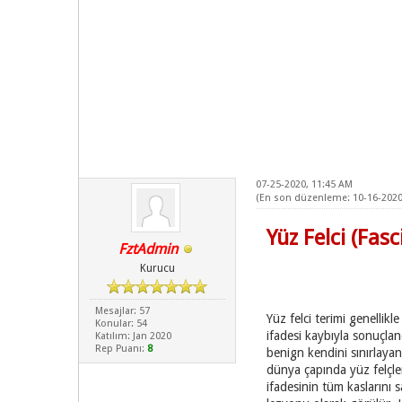
07-25-2020, 11:45 AM
(En son düzenleme: 10-16-2020
Yüz Felci (Fasci
FztAdmin
Kurucu
Mesajlar: 57
Yüz felci terimi genellikl
Konular: 54
ifadesi kaybıyla sonuçlan
Katılım: Jan 2020
Rep Puanı:
8
benign kendini sınırlayan
dünya çapında yüz felçle
ifadesinin tüm kaslarını s