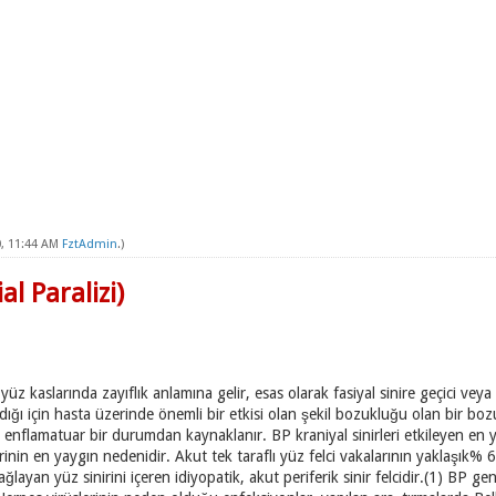
, 11:44 AM
FztAdmin
.)
al Paralizi)
e yüz kaslarında zayıflık anlamına gelir, esas olarak fasiyal sinire geçici vey
dığı için hasta üzerinde önemli bir etkisi olan şekil bozukluğu olan bir bozuk
 enflamatuar bir durumdan kaynaklanır. BP kraniyal sinirleri etkileyen en 
rinin en yaygın nedenidir. Akut tek taraflı yüz felci vakalarının yaklaşık
ağlayan yüz sinirini içeren idiyopatik, akut periferik sinir felcidir.(1) BP gen