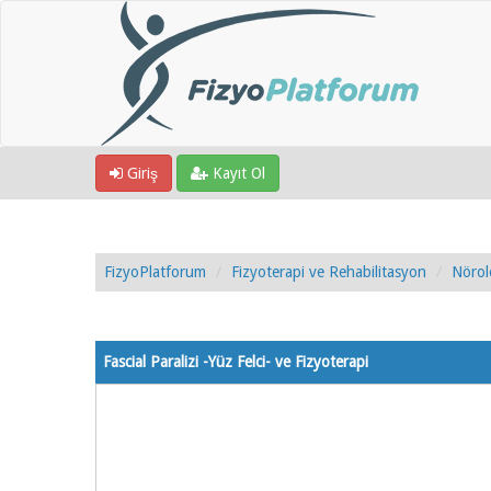
Giriş
Kayıt Ol
FizyoPlatforum
Fizyoterapi ve Rehabilitasyon
Nörol
1 Oy - 5 Ortalama
1
2
3
4
5
Fascial Paralizi -Yüz Felci- ve Fizyoterapi