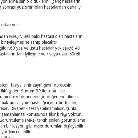
yonlarına sahip olduklarını, genç hastaların
a sonrası yüz siniri olan hastalardan daha iyi
urları yok
dan iyileşir. Bell palsi hastası olan hastaların
bir iyileşmesine sahip olacaktır.
eğildir.60 yaş ve üstü hastalar yaklaşık% 40
staların tam iyileşme ve / veya uzun süreli
i fasiyal sinir zayıflığının derecesini
flık) gider. Sunum BP ile tutarlı ise,
n merkezi bir nedeni için değerlendirilmesi
maktadır. Lyme hastalığı için rutin testler,
tedir. Diyabetik test yapılmamalıdır, çünkü
e zamanlaması konusunda fikir birliği yoktur,
 Görüntüleme (MRI) tercih edilen görüntüleme
n bir lezyon gibi diğer durumları dışlayabilir.
yardımcı olabilir.
kullanır.