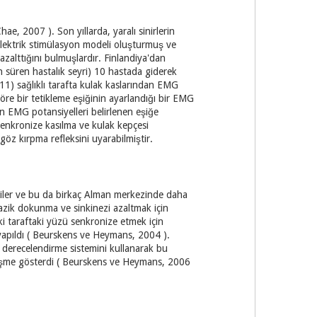
e, 2007 ). Son yıllarda, yaralı sinirlerin
r elektrik stimülasyon modeli oluşturmuş ve
azalttığını bulmuşlardır. Finlandiya'dan
n süren hastalık seyri) 10 hastada giderek
011) sağlıklı tarafta kulak kaslarından EMG
göre bir tetikleme eşiğinin ayarlandığı bir EMG
an EMG potansiyelleri belirlenen eşiğe
a senkronize kasılma ve kulak kepçesi
göz kırpma refleksini uyarabilmiştir.
tirdiler ve bu da birkaç Alman merkezinde daha
azik dokunma ve sinkinezi azaltmak için
ki taraftaki yüzü senkronize etmek için
 yapıldı ( Beurskens ve Heymans, 2004 ).
 derecelendirme sistemini kullanarak bu
ileşme gösterdi ( Beurskens ve Heymans, 2006