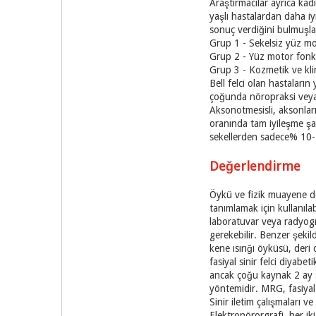
Araştırmacılar ayrıca kad
yaşlı hastalardan daha iyi
sonuç verdiğini bulmuşlar
Grup 1 - Sekelsiz yüz m
Grup 2 - Yüz motor fonks
Grup 3 - Kozmetik ve klini
Bell felci olan hastaların
çoğunda nöropraksi veya l
Aksonotmesisli, aksonları
oranında tam iyileşme şa
sekellerden sadece% 10-1
Değerlendirme
Öykü ve fizik muayene de
tanımlamak için kullanılab
laboratuvar veya radyogra
gerekebilir. Benzer şekil
kene ısırığı öyküsü, deri
fasiyal sinir felci diyab
ancak çoğu kaynak 2 ay 
yöntemidir. MRG, fasiyal 
Sinir iletim çalışmaları v
Elektronörorgrafi, her iki