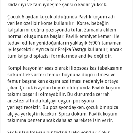
kadar iyi ve tam iyileşme şansı o kadar yüksek.
Çocuk 6 aydan küçük olduğunda Pavlik koşum adı
verilen özel bir korse kullanılır. Korse, bebeğin
kalçalarını doğru pozisyonda tutar. Zamanla eklem
normal oluşumuna başlar. Pavlik emniyet kemeri ile
tedavi edilen yenidoğanların yaklaşık %90'ı tamamen
iyileşecektir. Ayrıca bir Frejka Yastığı kullanılır, ancak
tüm kalça displazisi formlarında endike değildir.
Komplikasyonlar esas olarak iliopsoas kas tabakasının
sirkumfleks arteri femur boynuna doğru itmesi ve
femur başına kan akışını azaltması nedeniyle ortaya
çıkar. Çocuk 6 aydan büyük olduğunda Pavlik koşum
takımı başarılı olmayabilir. Bu durumda cerrah
anestezi altında kalçayı uygun pozisyona
yerleştirecektir. Bu pozisyondayken, çocuk bir spica
alçıya yerleştirilecektir. Spica döküm, Pavlik koşum
takımına benzer ancak daha az harekete izin verir.
Sık kullanılmayan bir tedavi traksiyondur. Çekiş,