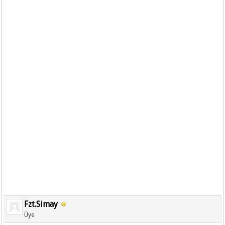
Fzt.Simay
Üye