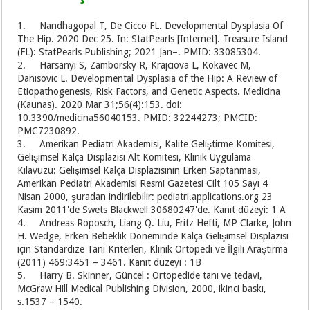
1. Nandhagopal T, De Cicco FL. Developmental Dysplasia Of
The Hip. 2020 Dec 25. In: StatPearls [Internet]. Treasure Island
(FL): StatPearls Publishing; 2021 Jan–. PMID: 33085304.
2. Harsanyi S, Zamborsky R, Krajciova L, Kokavec M,
Danisovic L. Developmental Dysplasia of the Hip: A Review of
Etiopathogenesis, Risk Factors, and Genetic Aspects. Medicina
(Kaunas). 2020 Mar 31;56(4):153. doi:
10.3390/medicina56040153. PMID: 32244273; PMCID:
PMC7230892.
3. Amerikan Pediatri Akademisi, Kalite Geliştirme Komitesi,
Gelişimsel Kalça Displazisi Alt Komitesi, Klinik Uygulama
Kılavuzu: Gelişimsel Kalça Displazisinin Erken Saptanması,
Amerikan Pediatri Akademisi Resmi Gazetesi Cilt 105 Sayı 4
Nisan 2000, şuradan indirilebilir: pediatri.applications.org 23
Kasım 2011'de Swets Blackwell 30680247'de. Kanıt düzeyi: 1 A
4. Andreas Roposch, Liang Q. Liu, Fritz Hefti, MP Clarke, John
H. Wedge, Erken Bebeklik Döneminde Kalça Gelişimsel Displazisi
için Standardize Tanı Kriterleri, Klinik Ortopedi ve İlgili Araştırma
(2011) 469:3451 – 3461. Kanıt düzeyi : 1B
5. Harry B. Skinner, Güncel : Ortopedide tanı ve tedavi,
McGraw Hill Medical Publishing Division, 2000, ikinci baskı,
s.1537 – 1540.