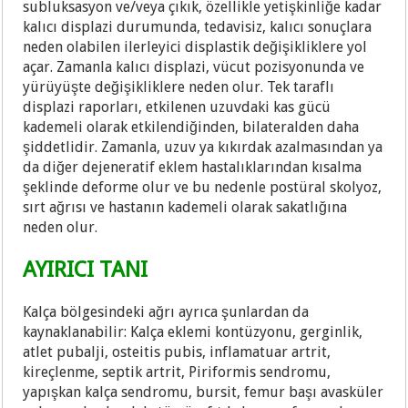
subluksasyon ve/veya çıkık, özellikle yetişkinliğe kadar
kalıcı displazi durumunda, tedavisiz, kalıcı sonuçlara
neden olabilen ilerleyici displastik değişikliklere yol
açar. Zamanla kalıcı displazi, vücut pozisyonunda ve
yürüyüşte değişikliklere neden olur. Tek taraflı
displazi raporları, etkilenen uzuvdaki kas gücü
kademeli olarak etkilendiğinden, bilateralden daha
şiddetlidir. Zamanla, uzuv ya kıkırdak azalmasından ya
da diğer dejeneratif eklem hastalıklarından kısalma
şeklinde deforme olur ve bu nedenle postüral skolyoz,
sırt ağrısı ve hastanın kademeli olarak sakatlığına
neden olur.
AYIRICI TANI
Kalça bölgesindeki ağrı ayrıca şunlardan da
kaynaklanabilir: Kalça eklemi kontüzyonu, gerginlik,
atlet pubalji, osteitis pubis, inflamatuar artrit,
kireçlenme, septik artrit, Piriformis sendromu,
yapışkan kalça sendromu, bursit, femur başı avasküler