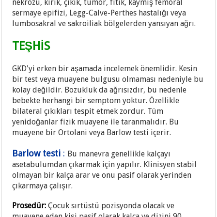
nekrozu, kırık, çıkık, tümör, fıtık, kaymış femoral
sermaye epifizi, Legg-Calve-Perthes hastalığı veya
lumbosakral ve sakroiliak bölgelerden yansıyan ağrı.
TEŞHİS
GKD'yi erken bir aşamada incelemek önemlidir. Kesin
bir test veya muayene bulgusu olmaması nedeniyle bu
kolay değildir. Bozukluk da ağrısızdır, bu nedenle
bebekte herhangi bir semptom yoktur. Özellikle
bilateral çıkıkları tespit etmek zordur. Tüm
yenidoğanlar fizik muayene ile taranmalıdır. Bu
muayene bir Ortolani veya Barlow testi içerir.
Barlow testi
:
Bu manevra genellikle kalçayı
asetabulumdan çıkarmak için yapılır. Klinisyen stabil
olmayan bir kalça arar ve onu pasif olarak yerinden
çıkarmaya çalışır.
Prosedür
:
Çocuk sırtüstü pozisyonda olacak ve
muayene eden kişi pasif olarak kalça ve dizini 90