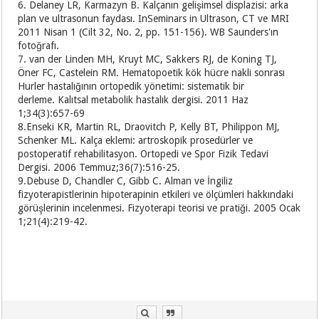
6. Delaney LR, Karmazyn B. Kalçanın gelişimsel displazisi: arka
plan ve ultrasonun faydası. InSeminars in Ultrason, CT ve MRI
2011 Nisan 1 (Cilt 32, No. 2, pp. 151-156). WB Saunders'ın
fotoğrafı.
7. van der Linden MH, Kruyt MC, Sakkers RJ, de Koning TJ,
Öner FC, Castelein RM. Hematopoetik kök hücre nakli sonrası
Hurler hastalığının ortopedik yönetimi: sistematik bir
derleme. Kalıtsal metabolik hastalık dergisi. 2011 Haz
1;34(3):657-69
8.Enseki KR, Martin RL, Draovitch P, Kelly BT, Philippon MJ,
Schenker ML. Kalça eklemi: artroskopik prosedürler ve
postoperatif rehabilitasyon. Ortopedi ve Spor Fizik Tedavi
Dergisi. 2006 Temmuz;36(7):516-25.
9.Debuse D, Chandler C, Gibb C. Alman ve İngiliz
fizyoterapistlerinin hipoterapinin etkileri ve ölçümleri hakkındaki
görüşlerinin incelenmesi. Fizyoterapi teorisi ve pratiği. 2005 Ocak
1;21(4):219-42.