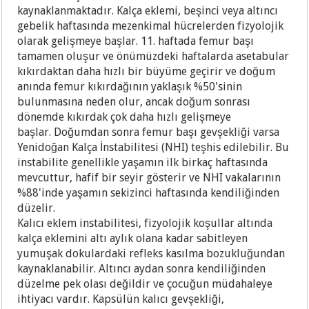
kaynaklanmaktadır. Kalça eklemi, beşinci veya altıncı
gebelik haftasında mezenkimal hücrelerden fizyolojik
olarak gelişmeye başlar. 11. haftada femur başı
tamamen oluşur ve önümüzdeki haftalarda asetabular
kıkırdaktan daha hızlı bir büyüme geçirir ve doğum
anında femur kıkırdağının yaklaşık %50'sinin
bulunmasına neden olur, ancak doğum sonrası
dönemde kıkırdak çok daha hızlı gelişmeye
başlar. Doğumdan sonra femur başı gevşekliği varsa
Yenidoğan Kalça İnstabilitesi (NHI) teşhis edilebilir. Bu
instabilite genellikle yaşamın ilk birkaç haftasında
mevcuttur, hafif bir seyir gösterir ve NHI vakalarının
%88'inde yaşamın sekizinci haftasında kendiliğinden
düzelir.
Kalıcı eklem instabilitesi, fizyolojik koşullar altında
kalça eklemini altı aylık olana kadar sabitleyen
yumuşak dokulardaki refleks kasılma bozukluğundan
kaynaklanabilir. Altıncı aydan sonra kendiliğinden
düzelme pek olası değildir ve çocuğun müdahaleye
ihtiyacı vardır. Kapsülün kalıcı gevşekliği,