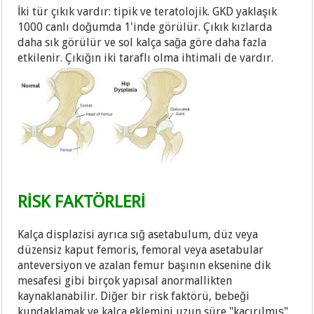
İki tür çıkık vardır: tipik ve teratolojik. GKD yaklaşık
1000 canlı doğumda 1'inde görülür. Çıkık kızlarda
daha sık görülür ve sol kalça sağa göre daha fazla
etkilenir. Çıkığın iki taraflı olma ihtimali de vardır.
RİSK FAKTÖRLERİ
Kalça displazisi ayrıca sığ asetabulum, düz veya
düzensiz kaput femoris, femoral veya asetabular
anteversiyon ve azalan femur başının eksenine dik
mesafesi gibi birçok yapısal anormallikten
kaynaklanabilir. Diğer bir risk faktörü, bebeği
kundaklamak ve kalça eklemini uzun süre "kaçırılmış"