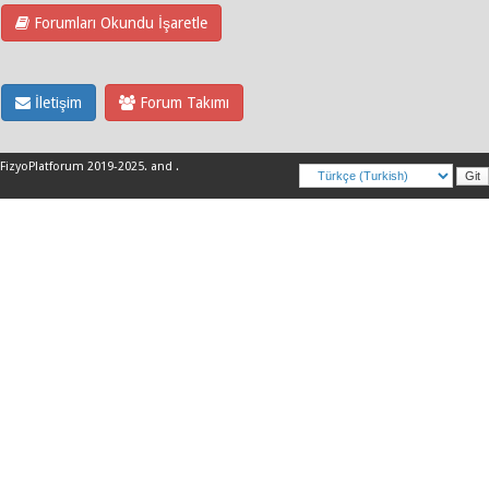
Forumları Okundu İşaretle
İletişim
Forum Takımı
FizyoPlatforum 2019-2025
.
and
.