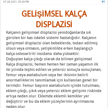
07-28-2021, 05:28 PM
#1
GELİŞİMSEL KALÇA
DİSPLAZİSİ
Kalçanın gelişimsel displazisi yenidoğanlarda sık
görülen bir kas-iskelet sistemi hastalığıdır. Kalçanın
gelişimsel displazisi olan bebeklerde, tedavi edilmiş
olsun veya olmasın, yetişkinlikte erken başlangıçlı
kalça osteoartriti insidansı daha yüksektir.
Doğuştan kalça çıkığı olarak da bilinen gelişimsel
Kalça displazisi, hemen hemen her zaman yaşamın ilk
iki yılında teşhis edilen ve yetersiz sonuçla sonuçlanan,
femur veya asetabulum veya her ikisinin belirli
anormalliklerini tanımlamak için kullanılan genel bir
terimdir. Femur başının asetabulum içinde tutulması,
eklem çıkığı, çıkık veya yetersiz eklem gelişimi riskinde
artışa neden olur. Eklemde eklemli kemikler yer
değiştirir ve bu da eklem yüzeylerinin ayrılmasına
neden olur.