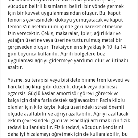
vücudun belirli kısımlarını belirli bir yönde germek
için bir kuvvet uygulanmasından oluşur. Bu, kaput
femoris çevresindeki dokuyu yumuşatacak ve kaput
femoris'in asetabulum içinde geri hareket etmesine
izin verecektir. Çekiş, makaralar, ipler, ağırlıklar ve
yatağın üzerine veya üzerine tutturulmuş metal bir
çerçeveden oluşur. Traksiyon en sık yaklaşık 10 ila 14
gün boyunca kullanılır. Ağrılı bölgelere buz
uygulaması ağrıyı gidermeye yardımcı olur ve iltihabı
azaltır.
Yüzme, su terapisi veya bisiklete binme tren kuvveti ve
hareket açıklığı gibi düzenli, düşük veya darbesiz
egzersiz. Güçlü kaslar amortisör görevi görecek ve
kalça için daha fazla destek sağlayacaktır. Fazla kilolu
olanlar için kilo kaybı, kalça üzerindeki stresi önemli
ölçüde azaltabilir ve ağrıyı azaltabilir. Ağrıyı azaltacak
eklem çevresindeki gücü ve esnekliği artırmak için fizik
tedavi kullanılabilir. Fizik tedavi, vücudun kendisini
daha iyi hizalamayı öğretmek için de kullanılabilir, bu