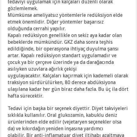
tedaviyi uygulamak için kalçaları düzenli olarak
gözlemlemek.
Mümkünse ameliyatsız yöntemlerle redüksiyon elde
etmek önemlidir. Diğer yöntemler başarısız
olduğunda cerrahi yapılır.
Kapalı redüksiyon genellikle on sekiz aya kadar olan
bebeklerde mümkündür. GKZ daha sonra teşhis
edildiğinde, bir operasyona ihtiyaç duyulma şansı
artar. Kapalı redüksiyon standart uygulamadır ve
çocuk ya bir çerçeve üzerinde ya da darağacında
asılıyken uzuvlara ağırlık çekişi
uygulayacaktır. Kalçaları kaçırmak için kademeli olarak
traksiyon sürdürülürken, 80 derece abdüksiyona
ulaşılana kadar her gün biraz daha fazla. Bu üç ila dört
hafta sürecektir.
Tedavi için başka bir seçenek diyettir. Diyet takviyeleri
sıklıkla kullanılır. Oral glukozamin, kabuklu deniz
ürünlerinden elde edilir (vejetaryen seçenekler olsa
da) ve kıkırdağın yeniden inşasına yardımcı
olabilir. Bir anti-inflamatuar diyet iltihabı azaltmaya