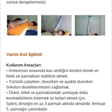
saniye dengelenmesi)
Yarım Kol Splinti
Kullanım Amaçları:
• Antrenman sırasında kas sertliğini kontrol etmek ve
bilek ve parmakları stabilize etmek.
• Yüzüstü yatarken, otururken ve ayakta dururken
önkolun desteklenmesini sağlamak.
• Önkol, bilek ve parmaklardaki yumuşak doku
kontraktürlerini önlemek ve tedavi etmek için.
Splint, dirseğin en az 3 parmak altında olmalıdır, fermuar
5. parmağın yanındadır.