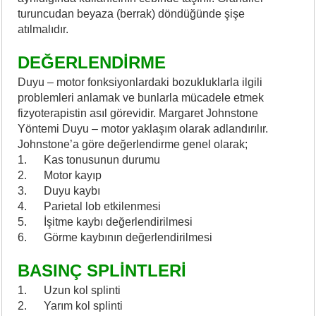
turuncudan beyaza (berrak) döndüğünde şişe
atılmalıdır.
DEĞERLENDİRME
Duyu – motor fonksiyonlardaki bozukluklarla ilgili
problemleri anlamak ve bunlarla mücadele etmek
fizyoterapistin asıl görevidir. Margaret Johnstone
Yöntemi Duyu – motor yaklaşım olarak adlandırılır.
Johnstone’a göre değerlendirme genel olarak;
1. Kas tonusunun durumu
2. Motor kayıp
3. Duyu kaybı
4. Parietal lob etkilenmesi
5. İşitme kaybı değerlendirilmesi
6. Görme kaybının değerlendirilmesi
BASINÇ SPLİNTLERİ
1. Uzun kol splinti
2. Yarım kol splinti