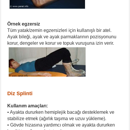
Örnek egzersiz
Tüm yatak/zemin egzersizleri için kullanışlı bir atel.
Ayak bileği, ayak ve ayak parmaklarının pozisyonunu
korur, dengeler ve korur ve topuk vuruşuna izin verir.
Diz Splinti
Kullanım amaçları:
• Ayakta dururken hemiplejik bacağı desteklemek ve
stabilize etmek (ağırlık taşıma ve uzuv yükleme).
• Gövde hizasına yardımcı olmak ve ayakta dururken