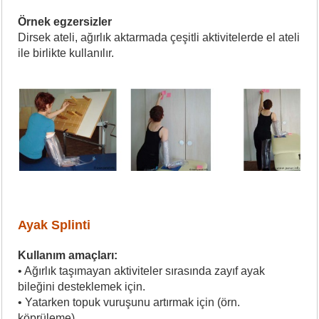
Örnek egzersizler
Dirsek ateli, ağırlık aktarmada çeşitli aktivitelerde el ateli
ile birlikte kullanılır.
Ayak Splinti
Kullanım amaçları:
• Ağırlık taşımayan aktiviteler sırasında zayıf ayak
bileğini desteklemek için.
• Yatarken topuk vuruşunu artırmak için (örn.
köprüleme).