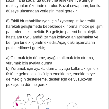
kazanılana kadar da düzeltme refleksleri ve denge
reaksiyonları üzerinde durulur. Bazal cevapların, kortikal
düzeye ulaşmadan yerleştirilmesi gerekir.
8) Etkili bir rehabilitasyon için fizyoterapist, kontrollü
hareketi geliştirmede bebeklerdeki normal motor gelişim
paternlerini izlemelidir. Bu gelişim paterni hemiplejik
hastalara uygulandığı zaman kolayca anlaşılmakta ve
belirgin bir etki görülmektedir. Aşağıdaki aşamaların
pratik edilmesi gerekir;
a) Oturmak için dönme, ayağa kalkmak için oturma,
yürümek için ayakta durma,
b) Yürümek için ayakta durma, ayağa kalkmak için diz
üstüne gelme, diz üstü için emekleme, emeklemeye
gelmek için destekleme, destek için de yüzükoyun
pozisyona dönme gerekir.