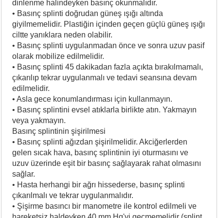
dinlenme halindeyken basınç okunmalıdır.
• Basınç splinti doğrudan güneş ışığı altında
giyilmemelidir. Plastiğin içinden geçen güçlü güneş ışığı
ciltte yanıklara neden olabilir.
• Basınç splinti uygulanmadan önce ve sonra uzuv pasif
olarak mobilize edilmelidir.
• Basınç splinti 45 dakikadan fazla açıkta bırakılmamalı,
çıkarılıp tekrar uygulanmalı ve tedavi seansına devam
edilmelidir.
• Asla gece konumlandırması için kullanmayın.
• Basınç splintini evsel atıklarla birlikte atın. Yakmayın
veya yakmayın.
Basınç splintinin şişirilmesi
• Basınç splinti ağızdan şişirilmelidir. Akciğerlerden
gelen sıcak hava, basınç splintinin iyi oturmasını ve
uzuv üzerinde eşit bir basınç sağlayarak rahat olmasını
sağlar.
• Hasta herhangi bir ağrı hissederse, basınç splinti
çıkarılmalı ve tekrar uygulanmalıdır.
• Şişirme basıncı bir manometre ile kontrol edilmeli ve
hareketsiz haldeyken 40 mm Hg'yi geçmemelidir (splint