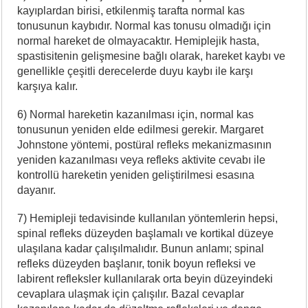
kayıplardan birisi, etkilenmiş tarafta normal kas
tonusunun kaybıdır. Normal kas tonusu olmadığı için
normal hareket de olmayacaktır. Hemiplejik hasta,
spastisitenin gelişmesine bağlı olarak, hareket kaybı ve
genellikle çeşitli derecelerde duyu kaybı ile karşı
karşıya kalır.
6) Normal hareketin kazanılması için, normal kas
tonusunun yeniden elde edilmesi gerekir. Margaret
Johnstone yöntemi, postüral refleks mekanizmasının
yeniden kazanılması veya refleks aktivite cevabı ile
kontrollü hareketin yeniden geliştirilmesi esasına
dayanır.
7) Hemipleji tedavisinde kullanılan yöntemlerin hepsi,
spinal refleks düzeyden başlamalı ve kortikal düzeye
ulaşılana kadar çalışılmalıdır. Bunun anlamı; spinal
refleks düzeyden başlanır, tonik boyun refleksi ve
labirent refleksler kullanılarak orta beyin düzeyindeki
cevaplara ulaşmak için çalışılır. Bazal cevaplar