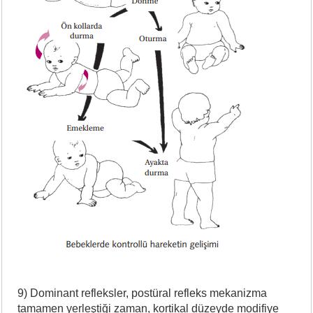
9) Dominant refleksler, postüral refleks mekanizma
tamamen yerleştiği zaman, kortikal düzeyde modifiye