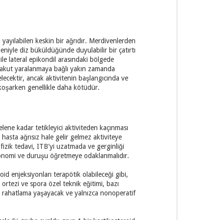
 yayılabilen keskin bir ağrıdır. Merdivenlerden
niyle diz büküldüğünde duyulabilir bir çatırtı
ü ile lateral epikondil arasındaki bölgede
ren akut yaralanmaya bağlı yakın zamanda
lecektir, ancak aktivitenin başlangıcında ve
e koşarken genellikle daha kötüdür.
lene kadar tetikleyici aktiviteden kaçınması
a hasta ağrısız hale gelir gelmez aktiviteye
izik tedavi, ITB'yi uzatmada ve gerginliği
 ergonomi ve duruşu öğretmeye odaklanmalıdır.
id enjeksiyonları terapötik olabileceği gibi,
 ortezi ve spora özel teknik eğitimi, bazı
 rahatlama yaşayacak ve yalnızca nonoperatif