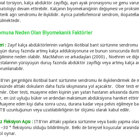
ç tibial torsiyon, kalça abdüktör zayıflığı, aşırı ayak pronasyonu ve genu v
ve patolojiyi devam ettirebilir. Kalçanın biyomekaniğinin değişmesi ve proksi
ik ağrı sendromu ile ilişkilidir. Ayrıca patellofemoral sendrom, iliopatell
rülmektedir.
dromuna Neden Olan Biyomekanik Faktörler
ri :
Zayıf kalça abdüktörlerinin varlığını iliotibial bant sürtünme sendromu i
şün duruş fazında artmış kalça addüksiyonuna ve bunun sonucunda iliotib
limine neden olabilir. MacMahon ve arkadaşları (2000) , Noehren ve diğer
astalarının yürüyüşün duruş fazında abdüktör zayıflığı veya artmış kalça 
orumlanabilir.
B'nin gerginliğini iliotibial bant sürtünme sendromu ile ilişkilendirmek de
nde alttaki dokuların daha fazla sıkışmasına yol açacaktır. Ober testi en y
nılır. Ober testi, muayene eden kişinin yan yatan hastanın arkasında durmas
 eder, en üst uyluğu büker ve ardından maksimum abdüksiyona hareket ettiri
uayene eden kişi daha sonra uzvu, durana kadar veya pelvis eğilmeye baş
TB uzunluğunun veya uzatılabilirliğinin bir ölçümü olarak kabul edilir.
Fleksiyon Açısı :
ITB'nin alttaki yapılara sürtünme veya baskı yapma olası
 –30 ° fleksiyonu olduğu bildirilmiştir. Belki de bireysel koşucular arasındak
ol oynar.