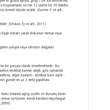
e iki gruba ayrıldı: grup 1 bir kortikosteroid
ca koşmamaları ve her 12 saatte bir 30 dakika
ısı önemli ölçüde azaldı. (Gunter P ve ark.
ilir: (Strauss EJ ve ark. 2011)
e bağlı olarak) yaralı dokunun termal veya
ğılımı yoluyla veya ultrason dalgaları
ının bir parçası olarak önerilmektedir. Bu,
sadece iliotibial bandın değil, aynı zamanda
lirse, diğer kasların - iliotibial bant dahil -
inin günde en az 3 defa yapılması
k doku tedavisi ağrıyı azaltır ve durumu kesin
rin enine sürtünme, kendi kendine miyofasiyal
M,2009)