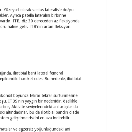
r. Yüzeysel olarak vastus lateralis'e doğru
er. Ayrıca patella lateralini birbirine
 vardır. ITB, diz 30 dereceden az fleksiyonda
rü haline gelir. ITB'nin artan fleksiyon
ında, iliotibial bant lateral femoral
 epikondile hareket eder. Bu nedenle, iliotibial
 epikondil boyunca tekrar tekrar sürtünmesine
şu, ITBS'nin yaygın bir nedenidir, özellikle
ırır, Aktivite seviyelerindeki ani artışlar da
ski altındadırlar, bu da iliotibial bandın dizde
m geliştirme riskini en aza indirebilir.
i hatalar ve egzersiz yoğunluğundaki ani