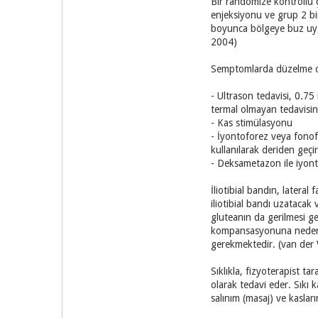
Bir randomize kontrollü 
enjeksiyonu ve grup 2 bi
boyunca bölgeye buz uygu
2004)
Semptomlarda düzelme olm
- Ultrason tedavisi, 0.7
termal olmayan tedavisini
- Kas stimülasyonu
- İyontoforez veya fonofo
kullanılarak deriden geçi
- Deksametazon ile iyonto
İliotibial bandın, lateral
iliotibial bandı uzatacak
gluteanın da gerilmesi ger
kompansasyonuna neden ol
gerekmektedir. (van de
Sıklıkla, fizyoterapist t
olarak tedavi eder. Sıkı 
salınım (masaj) ve kaslar