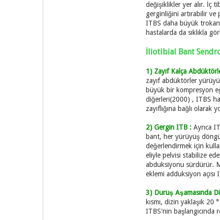
değişiklikler yer alır. İ
gerginliğini artırabilir 
ITBS daha büyük trokanter
hastalarda da sıklıkla gö
İliotibial Bant Sen
1) Zayıf Kalça Abdüktörle
zayıf abdüktörler yürüyü
büyük bir kompresyon eği
diğerleri(2000) , ITBS h
zayıflığına bağlı olarak y
2) Gergin ITB :
Ayrıca IT
bant, her yürüyüş döngüsü
değerlendirmek için kulla
eliyle pelvisi stabilize
abduksiyonu sürdürür. M
eklemi adduksiyon açısı I
3) Duruş Aşamasında Diz 
kısmı, dizin yaklaşık 20 °
ITBS'nin başlangıcında r