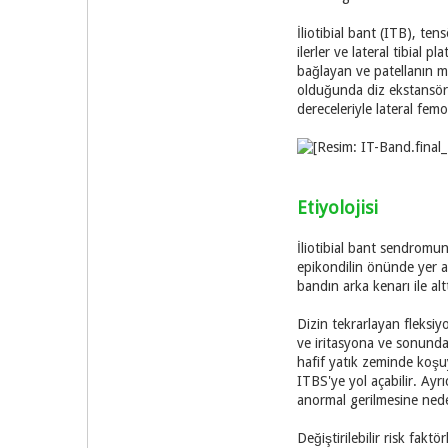
İliotibial bant (ITB), te
ilerler ve lateral tibial 
bağlayan ve patellanın me
olduğunda diz ekstansörü 
dereceleriyle lateral fem
Etiyolojisi
İliotibial bant sendromun
epikondilin önünde yer al
bandın arka kenarı ile al
Dizin tekrarlayan fleksiy
ve iritasyona ve sonunda 
hafif yatık zeminde koşuy
ITBS'ye yol açabilir. Ayrı
anormal gerilmesine neden
Değiştirilebilir risk fak