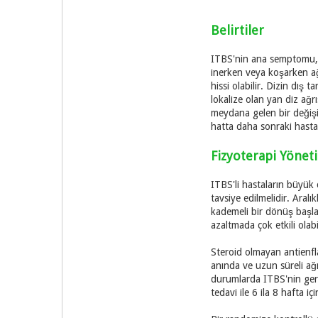
Belirtiler
ITBS'nin ana semptomu, di
inerken veya koşarken ağ
hissi olabilir. Dizin dış t
lokalize olan yan diz ağr
meydana gelen bir değişi
hatta daha sonraki hastal
Fizyoterapi Yönet
ITBS'li hastaların büyük 
tavsiye edilmelidir. Aralı
kademeli bir dönüş başla
azaltmada çok etkili olab
Steroid olmayan antienfla
anında ve uzun süreli ağr
durumlarda ITBS'nin geri
tedavi ile 6 ila 8 hafta i