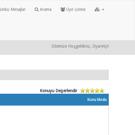
nkü Mesajlar
Arama
Üye Listesi
Sitemize Hoşgeldiniz, Ziyaretçi!
Konuyu Değerlendir
Konu Modu