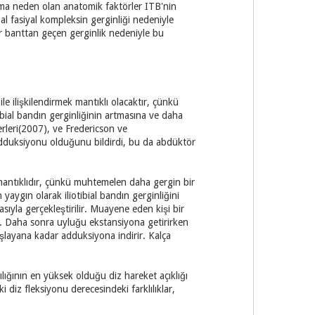
aruma neden olan anatomik faktörler ITB'nin
mal fasiyal kompleksin gerginliği nedeniyle
ar banttan geçen gerginlik nedeniyle bu
le ilişkilendirmek mantıklı olacaktır, çünkü
ial bandın gerginliğinin artmasına ve daha
leri(2007), ve Fredericson ve
adduksiyonu olduğunu bildirdi, bu da abdüktör
 mantıklıdır, çünkü muhtemelen daha gergin bir
aygın olarak iliotibial bandın gerginliğini
ıyla gerçekleştirilir. Muayene eden kişi bir
r. Daha sonra uyluğu ekstansiyona getirirken
layana kadar adduksiyona indirir. Kalça
lığının en yüksek olduğu diz hareket açıklığı
i diz fleksiyonu derecesindeki farklılıklar,