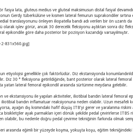
nsör fasya lata, gluteus medius ve gluteal maksimusun distal fasyal devamıdı
platonun Gerdy tüberkülüne ve kısmen lateral femurun suprakondiler sırtına ekl
dial translasyonunu önleyen iliopatella bandı adı verilen bir ön uzantı da
olarak işlev görür, ancak 30 derecelik fleksiyonu aştıktan sonra diz fleksö
oral epikondile göre daha posterior bir pozisyon kazandığı varsayılmıştır.
un etiyolojisi genellikle çok faktörlüdür. Diz ekstansiyonda konumlandırıldığ
ır. Diz 30 ° fleksiyona getirildiğinde, bant posterior olarak lateral femoral
tta yatan lateral femoral epikondil arasında sürtünme meydana gelebilir.
on ve ekstansiyonu ile yapılan aktiviteler, iliotibial bandın lateral femoral
iliotibial bandın inflamatuar reaksiyonuna neden olabilir. Uzun mesafeli ko
orsa, ayağın dış kısmındaki hafif düşüş ITB'yi gerer ve yaralanma riskini art
ca bisikletçiler ayak parmakları içeri dönük şekilde pedal çevirirlerse ITBS ri
 olabilir, bu nedenle doğru pedal çevirme tekniğinin farkında olmak sempto
törleri arasında eğimli bir yüzeyde koşma, yokuşta koşu, eğitim tekniğindek