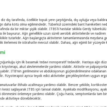
z dış tarafında, özellikle topuk yere çarptığında, dış uyluğa veya baldıra
rı daha kötü olma eğilimindedir. Tüberkül üzerindeki bant hareketleri nede
arafında da bir miktar şişlik olabilir. ITBS'li hastalar sıklıkla Gerdy tüberkül
ısı ile başvurur. Ağrı genellikle uzun süreli aerobik aktivitelerde ve nadi
klikle tutarlıdır. Ağrı başlangıçta aktivitenin tamamlanmasında meydana ge
ık ilerlemesi ile istirahatte mevcut olabilir. Dahası, ağrı eğimli bir yüzeyd
imi
çoğunluğu için ilk basamak tedavi nonoperatif tedavidir. Hastaya ağrı düze
klı kriyoterapi, akut alevlenmelerde yardımcı olabilir. Aktivite ve palpasyonl
yabilir. ITB'nin gerilmesine ve abdüksiyonun güçlendirilmesine odaklanan f
ilir. Fizyoterapist ayrıca teşvik edici aktiviteler gerçekleştirirken uygun
matuvarlar iltihabı azaltmaya yardımcı olabilir. Benzer şekilde, kortikostero
ı kesici sağlayarak ITBS için tanısal olabilir. Ayakkabı modifikasyonu, ayak
 dönmesini önlemeye yardımcı olabilir. Çoğu hasta, semptomlarda tam bir
çinde aktiviteye dönebilecektir.