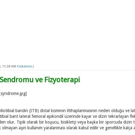
, 11:38 AM
FztAdmin
.)
t Sendromu ve Fizyoterapi
 iliotibial bandın (ITB) distal kısmının iltihaplanmasının neden olduğu ve la
otibial bant lateral femoral epikondil üzerinde kayar ve dizin tekrarlayan fl
en olur. Tipik olarak bir koşucu, bisikletçi veya başka bir sporcuda dizin
 olmayan aşırı kullanım yaralanması olarak kabul edilir ve genellikle kalça a