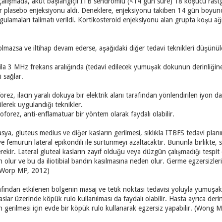
çalışmada, akut başlangıçlı ITB sendromlu (<14 gün süre) 18 koşucu rastgel
r plasebo enjeksiyonu aldı. Deneklere, enjeksiyonu takiben 14 gün boyun
lamaları talimatı verildi. Kortikosteroid enjeksiyonu alan grupta koşu ağr
azsa ve iltihap devam ederse, aşağıdaki diğer tedavi teknikleri düşünüleb
5 ila 3 MHz frekans aralığında (tedavi edilecek yumuşak dokunun derinliğin
 sağlar.
rez, ilacın yaralı dokuya bir elektrik alanı tarafından yönlendirilen iyon da
rilerek uygulandığı teknikler.
forez, anti-enflamatuar bir yöntem olarak faydalı olabilir.
 fasya, gluteus medius ve diğer kasların gerilmesi, sıklıkla ITBFS tedavi plan
 ve femurun lateral epikondili ile sürtünmeyi azaltacaktır. Bununla birlikte, 
ekir. Lateral gluteal kasların zayıf olduğu veya düzgün çalışmadığı tespit edi
ur ve bu da iliotibial bandın kasılmasına neden olur. Germe egzersizler
r Worp MP, 2012)
arafından etkilenen bölgenin masaj ve tetik noktası tedavisi yoluyla yumuşa
kaslar üzerinde köpük rulo kullanılması da faydalı olabilir. Hasta ayrıca de
ın gerilmesi için evde bir köpük rulo kullanarak egzersiz yapabilir. (Wong 