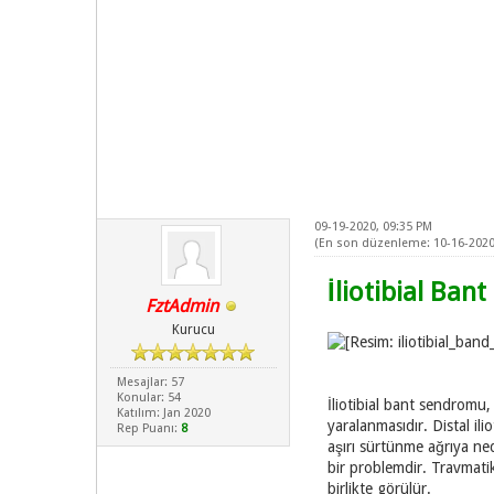
09-19-2020, 09:35 PM
(En son düzenleme: 10-16-2020
İliotibial Ban
FztAdmin
Kurucu
Mesajlar: 57
Konular: 54
İliotibial bant sendromu,
Katılım: Jan 2020
yaralanmasıdır. Distal ili
Rep Puanı:
8
aşırı sürtünme ağrıya ned
bir problemdir. Travmatik
birlikte görülür.