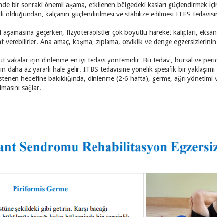
inde bir sonraki önemli aşama, etkilenen bölgedeki kasları güçlendirmek için
şkili olduğundan, kalçanın güçlendirilmesi ve stabilize edilmesi ITBS tedavisi
i aşamasına geçerken, fizyoterapistler çok boyutlu hareket kalıpları, eksant
t verebilirler. Ana amaç, koşma, zıplama, çeviklik ve denge egzersizlerinin
t vakalar için dinlenme en iyi tedavi yöntemidir. Bu tedavi, bursal ve peri
 daha az yararlı hale gelir. ITBS tedavisine yönelik spesifik bir yaklaşımı 
stenen hedefine bakıldığında, dinlenme (2-6 hafta), germe, ağrı yönetimi ve
masını sağlar.