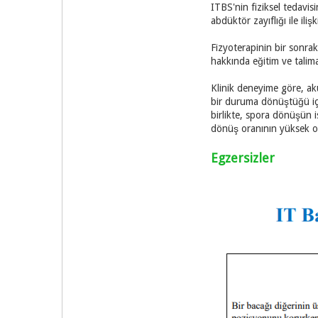
ITBS'nin fiziksel tedavis
abdüktör zayıflığı ile ili
Fizyoterapinin bir sonrak
hakkında eğitim ve talima
Klinik deneyime göre, aku
bir duruma dönüştüğü için
birlikte, spora dönüşün i
dönüş oranının yüksek ol
Egzersizler