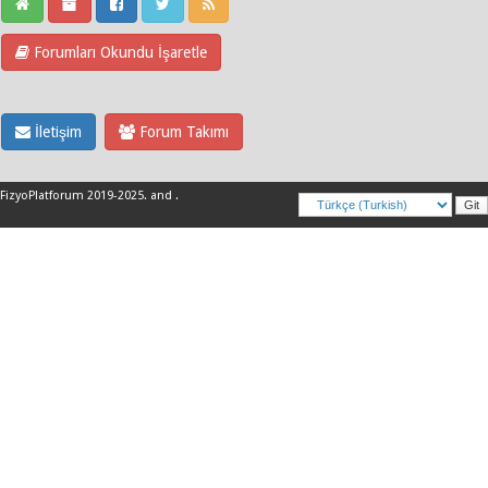
Forumları Okundu İşaretle
İletişim
Forum Takımı
FizyoPlatforum 2019-2025
.
and
.