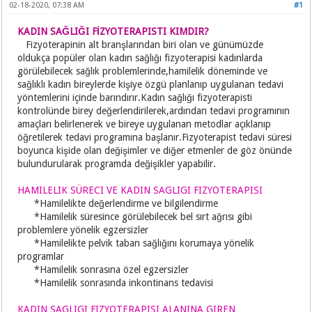
02-18-2020, 07:38 AM
#1
KADIN SAĞLIĞI FİZYOTERAPISTI KIMDIR?
Fizyoterapinin alt branşlarından biri olan ve günümüzde
oldukça popüler olan kadın sağlığı fizyoterapisi kadınlarda
görülebilecek sağlık problemlerinde,hamilelik döneminde ve
sağlıklı kadın bireylerde kişiye özgü planlanıp uygulanan tedavi
yöntemlerini içinde barındırır.Kadın sağlığı fizyoterapisti
kontrolünde birey değerlendirilerek,ardından tedavi programının
amaçları belirlenerek ve bireye uygulanan metodlar açıklanıp
öğretilerek tedavi programına başlanır.Fizyoterapist tedavi süresi
boyunca kişide olan değişimler ve diğer etmenler de göz önünde
bulundurularak programda değişikler yapabilir.
HAMILELIK SÜRECI VE KADIN SAGLIGI FIZYOTERAPISI
*Hamilelikte değerlendirme ve bilgilendirme
*Hamilelik süresince görülebilecek bel sırt ağrısı gibi
problemlere yönelik egzersizler
*Hamilelikte pelvik taban sağlığını korumaya yönelik
programlar
*Hamilelik sonrasına özel egzersizler
*Hamilelik sonrasında inkontinans tedavisi
KADIN SAGLIGI FIZYOTERAPISI ALANINA GIREN