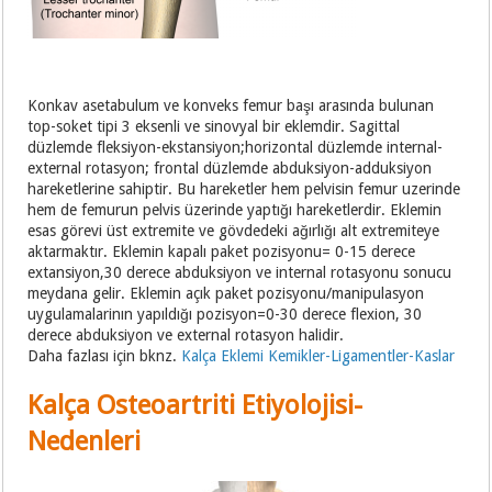
Konkav asetabulum ve konveks femur başı arasında bulunan
top-soket tipi 3 eksenli ve sinovyal bir eklemdir. Sagittal
düzlemde fleksiyon-ekstansiyon;horizontal düzlemde internal-
external rotasyon; frontal düzlemde abduksiyon-adduksiyon
hareketlerine sahiptir. Bu hareketler hem pelvisin femur uzerinde
hem de femurun pelvis üzerinde yaptığı hareketlerdir. Eklemin
esas görevi üst extremite ve gövdedeki ağırlığı alt extremiteye
aktarmaktır. Eklemin kapalı paket pozisyonu= 0-15 derece
extansiyon,30 derece abduksiyon ve internal rotasyonu sonucu
meydana gelir. Eklemin açık paket pozisyonu/manipulasyon
uygulamalarinın yapıldığı pozisyon=0-30 derece flexion, 30
derece abduksiyon ve external rotasyon halidir.
Daha fazlası için bknz.
Kalça Eklemi Kemikler-Ligamentler-Kaslar
Kalça Osteoartriti Etiyolojisi-
Nedenleri