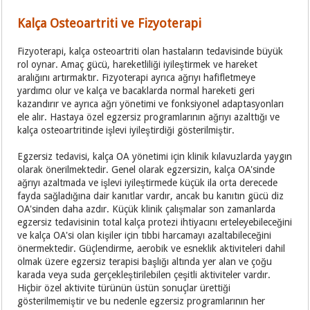
Kalça Osteoartriti ve Fizyoterapi
Fizyoterapi, kalça osteoartriti olan hastaların tedavisinde büyük
rol oynar. Amaç gücü, hareketliliği iyileştirmek ve hareket
aralığını artırmaktır. Fizyoterapi ayrıca ağrıyı hafifletmeye
yardımcı olur ve kalça ve bacaklarda normal hareketi geri
kazandırır ve ayrıca ağrı yönetimi ve fonksiyonel adaptasyonları
ele alır. Hastaya özel egzersiz programlarının ağrıyı azalttığı ve
kalça osteoartritinde işlevi iyileştirdiği gösterilmiştir.
Egzersiz tedavisi, kalça OA yönetimi için klinik kılavuzlarda yaygın
olarak önerilmektedir. Genel olarak egzersizin, kalça OA'sinde
ağrıyı azaltmada ve işlevi iyileştirmede küçük ila orta derecede
fayda sağladığına dair kanıtlar vardır, ancak bu kanıtın gücü diz
OA'sinden daha azdır. Küçük klinik çalışmalar son zamanlarda
egzersiz tedavisinin total kalça protezi ihtiyacını erteleyebileceğini
ve kalça OA'si olan kişiler için tıbbi harcamayı azaltabileceğini
önermektedir. Güçlendirme, aerobik ve esneklik aktiviteleri dahil
olmak üzere egzersiz terapisi başlığı altında yer alan ve çoğu
karada veya suda gerçekleştirilebilen çeşitli aktiviteler vardır.
Hiçbir özel aktivite türünün üstün sonuçlar ürettiği
gösterilmemiştir ve bu nedenle egzersiz programlarının her