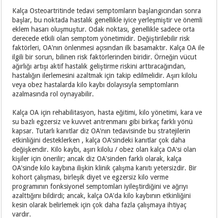
Kalça Osteoartritinde tedavi semptomların başlangıcından sonra
başlar, bu noktada hastalık genellikle iyice yerleşmiştir ve önemli
eklem hasarı oluşmuştur. Odak noktası, genellikle sadece orta
derecede etkili olan semptom yönetimidir. Değiştirilebilir risk
faktörleri, OA'nın önlenmesi açısından ilk basamaktır. Kalça OA ile
ilgili bir sorun, bilinen risk faktörlerinden biridir. Örneğin vücut
ağırlığı artışı aktif hastalık geliştirme riskini arttıracağından,
hastalığın ilerlemesini azaltmak için takip edilmelidir. Aşırı kilolu
veya obez hastalarda kilo kaybı dolayısıyla semptomların
azalmasında rol oynayabilir.
Kalça OA için rehabilitasyon, hasta eğitimi, kilo yönetimi, kara ve
su bazlı egzersiz ve kuvvet antrenmanı gibi birkaç farklı yönü
kapsar. Tutarlı kanıtlar diz OA'nın tedavisinde bu stratejilerin
etkinliğini desteklerken , kalça OA'sindeki kanıtlar çok daha
değişkendir. Kilo kaybı, aşırı kilolu / obez olan kalça OA'si olan
kişiler için önerilir; ancak diz OA'sinden farklı olarak, kalça
OA'sinde kilo kaybına ilişkin klinik çalışma kanıtı yetersizdir. Bir
kohort çalışması, birleşik diyet ve egzersiz kilo verme
programının fonksiyonel semptomları iyileştirdiğini ve ağrıyı
azalttığını bildirdi; ancak, kalça OA'da kilo kaybının etkinliğini
kesin olarak belirlemek için çok daha fazla çalışmaya ihtiyaç
vardır.