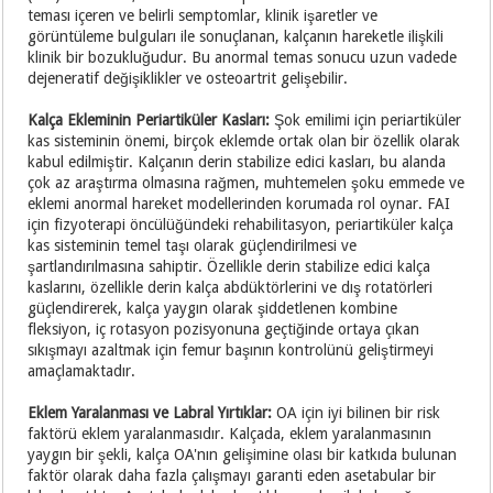
teması içeren ve belirli semptomlar, klinik işaretler ve
görüntüleme bulguları ile sonuçlanan, kalçanın hareketle ilişkili
klinik bir bozukluğudur. Bu anormal temas sonucu uzun vadede
dejeneratif değişiklikler ve osteoartrit gelişebilir.
Kalça Ekleminin Periartiküler Kasları:
Şok emilimi için periartiküler
kas sisteminin önemi, birçok eklemde ortak olan bir özellik olarak
kabul edilmiştir. Kalçanın derin stabilize edici kasları, bu alanda
çok az araştırma olmasına rağmen, muhtemelen şoku emmede ve
eklemi anormal hareket modellerinden korumada rol oynar. FAI
için fizyoterapi öncülüğündeki rehabilitasyon, periartiküler kalça
kas sisteminin temel taşı olarak güçlendirilmesi ve
şartlandırılmasına sahiptir. Özellikle derin stabilize edici kalça
kaslarını, özellikle derin kalça abdüktörlerini ve dış rotatörleri
güçlendirerek, kalça yaygın olarak şiddetlenen kombine
fleksiyon, iç rotasyon pozisyonuna geçtiğinde ortaya çıkan
sıkışmayı azaltmak için femur başının kontrolünü geliştirmeyi
amaçlamaktadır.
Eklem Yaralanması ve Labral Yırtıklar:
OA için iyi bilinen bir risk
faktörü eklem yaralanmasıdır. Kalçada, eklem yaralanmasının
yaygın bir şekli, kalça OA'nın gelişimine olası bir katkıda bulunan
faktör olarak daha fazla çalışmayı garanti eden asetabular bir