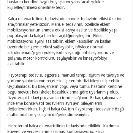
hastanın kendine özgü ihtiyaçlarını yansıtacak şekilde
kişiselleştirilmesi önerilmektedir.
Kalça osteoartritinin tedavisinde manuel tedavinin etkisi üzerine
araştırmalar yetersizdir. Manuel tedavinin, özellikle eklem
mobilizasyonunun anında etkisi ağrıyı azaltır ve özellikle yaşlı
popülasyonda kalça hareket açıklığını iyileştirir. Eklem
mobilizasyonu ağrıyı azaltabilir, eklem kapsülleri ve kasları
üzerinde bir germe etkisi sağlayabilir, böylece normal
artrokinematiği geri yükleyebilir veya ağrı inhibisyonunu ve
gelişmiş motor kontrolünü sağlayabilir ve kinezyofobiyi
azaltabilir.
Fizyoterapi tedavisi, egzersiz, manuel terapi, eğitim ve tavsiye ve
yürüme yardımlarının reçetesini içeren bir dizi bileşeni içerebilir.
Uygulamada, bu bileşenlerin çoğu veya tümü, hastanın kendine
özgü mevcut kas-iskelet bozukluklarına göre uyarlanmış olup,
fizyoterapi tedavi programları içinde sağlanır. Birkaç çalışma ve
inceleme konservatif tedavilerin ayrı ayrı bileşenlerini
değerlendirirken, hiçbiri kalça OA için fizyoterapi tedavisine özgü
multimodal bir yaklaşımı değerlendirmemiştir.
Hidroterapi kalça osteoartritinin tedavisinde etkilidir. Kaldırma
kuvveti ve yerçekiminin azalması kombinasyonu, kalça