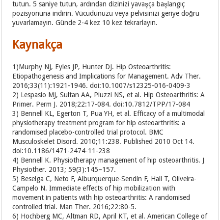
tutun. 5 saniye tutun, ardından dizinizi yavaşça başlangıç
pozisyonuna indirin. Vücudunuzu veya pelvisinizi geriye doğru
yuvarlamayın. Günde 2-4 kez 10 kez tekrarlayın.
Kaynakça
1)Murphy NJ, Eyles JP, Hunter DJ. Hip Osteoarthritis:
Etiopathogenesis and Implications for Management. Adv Ther.
2016;33(11):1921-1946. doi:10.1007/s12325-016-0409-3
2) Lespasio MJ, Sultan AA, Piuzzi NS, et al. Hip Osteoarthritis: A
Primer. Perm J. 2018;22:17-084. doi:10.7812/TPP/17-084
3) Bennell KL, Egerton T, Pua YH, et al. Efficacy of a multimodal
physiotherapy treatment program for hip osteoarthritis: a
randomised placebo-controlled trial protocol. BMC
Musculoskelet Disord. 2010;11:238. Published 2010 Oct 14.
doi:10.1186/1471-2474-11-238
4) Bennell K. Physiotherapy management of hip osteoarthritis. J
Physiother. 2013; 59(3):145–157.
5) Beselga C, Neto F, Alburquerque-Sendín F, Hall T, Oliveira-
Campelo N. Immediate effects of hip mobilization with
movement in patients with hip osteoarthritis: A randomised
controlled trial. Man Ther. 2016;22:80-5.
6) Hochberg MC, Altman RD, April KT, et al. American College of