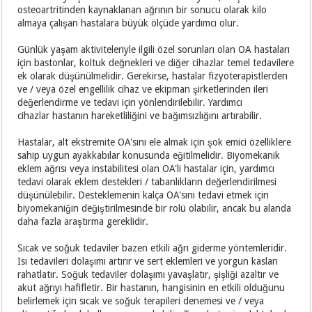
osteoartritinden kaynaklanan ağrının bir sonucu olarak kilo
almaya çalışan hastalara büyük ölçüde yardımcı olur.
Günlük yaşam aktiviteleriyle ilgili özel sorunları olan OA hastaları
için bastonlar, koltuk değnekleri ve diğer cihazlar temel tedavilere
ek olarak düşünülmelidir. Gerekirse, hastalar fizyoterapistlerden
ve / veya özel engellilik cihaz ve ekipman şirketlerinden ileri
değerlendirme ve tedavi için yönlendirilebilir. Yardımcı
cihazlar hastanın hareketliliğini ve bağımsızlığını artırabilir.
Hastalar, alt ekstremite OA'sını ele almak için şok emici özelliklere
sahip uygun ayakkabılar konusunda eğitilmelidir. Biyomekanik
eklem ağrısı veya instabilitesi olan OA'li hastalar için, yardımcı
tedavi olarak eklem destekleri / tabanlıkların değerlendirilmesi
düşünülebilir. Desteklemenin kalça OA'sını tedavi etmek için
biyomekaniğin değiştirilmesinde bir rolü olabilir, ancak bu alanda
daha fazla araştırma gereklidir.
Sıcak ve soğuk tedaviler bazen etkili ağrı giderme yöntemleridir.
Isı tedavileri dolaşımı artırır ve sert eklemleri ve yorgun kasları
rahatlatır. Soğuk tedaviler dolaşımı yavaşlatır, şişliği azaltır ve
akut ağrıyı hafifletir. Bir hastanın, hangisinin en etkili olduğunu
belirlemek için sıcak ve soğuk terapileri denemesi ve / veya