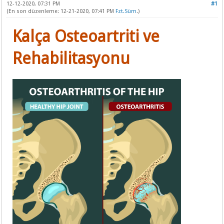
12-12-2020, 07:31 PM
#1
(En son düzenleme: 12-21-2020, 07:41 PM
Fzt.Süm
.)
Kalça Osteoartriti ve
Rehabilitasyonu