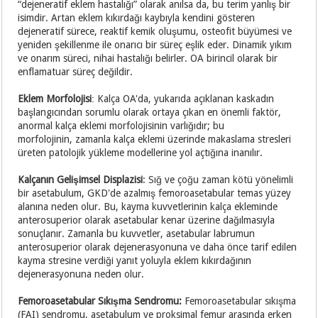
“dejeneratif eklem hastalığı” olarak anılsa da, bu terim yanlış bir
isimdir. Artan eklem kıkırdağı kaybıyla kendini gösteren
dejeneratif sürece, reaktif kemik oluşumu, osteofit büyümesi ve
yeniden şekillenme ile onarıcı bir süreç eşlik eder. Dinamik yıkım
ve onarım süreci, nihai hastalığı belirler. OA birincil olarak bir
enflamatuar süreç değildir.
Eklem Morfolojisi
Kalça OA'da, yukarıda açıklanan kaskadın
:
başlangıcından sorumlu olarak ortaya çıkan en önemli faktör,
anormal kalça eklemi morfolojisinin varlığıdır; bu
morfolojinin, zamanla kalça eklemi üzerinde makaslama stresleri
üreten patolojik yükleme modellerine yol açtığına inanılır.
Kalçanın Gelişimsel Displazisi
: Sığ ve çoğu zaman kötü yönelimli
bir asetabulum, GKD'de azalmış femoroasetabular temas yüzey
alanına neden olur. Bu, kayma kuvvetlerinin kalça ekleminde
anterosuperior olarak asetabular kenar üzerine dağılmasıyla
sonuçlanır. Zamanla bu kuvvetler, asetabular labrumun
anterosuperior olarak dejenerasyonuna ve daha önce tarif edilen
kayma stresine verdiği yanıt yoluyla eklem kıkırdağının
dejenerasyonuna neden olur.
Femoroasetabular Sıkışma Sendromu:
Femoroasetabular sıkışma
(FAI) sendromu, asetabulum ve proksimal femur arasında erken