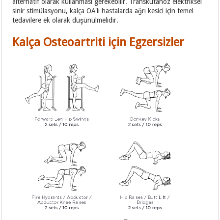
alternatif olarak kullanması gerekebilir. Transkutanöz elektriksel
sinir stimülasyonu, kalça OA'lı hastalarda ağrı kesici için temel
tedavilere ek olarak düşünülmelidir.
Kalça Osteoartriti için Egzersizler