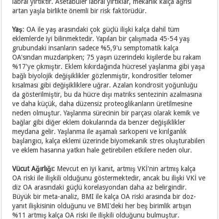
labral yırtıktır. Asetabuler labral yırtıklar, mekanik kalça ağrısı
artan yaşla birlikte önemli bir risk faktörüdür.
Yaş
: OA ile yaş arasındaki çok güçlü ilişki kalça dahil tüm
eklemlerde iyi bilinmektedir. Yapılan bir çalışmada 45-54 yaş
grubundaki insanların sadece %5,9'u semptomatik kalça
OA'sından muzdaripken; 75 yaşın üzerindeki kişilerde bu rakam
%17'ye çıkmıştır. Eklem kıkırdağında hücresel yaşlanma gibi yaşa
bağlı biyolojik değişiklikler gözlenmiştir, kondrositler telomer
kısalması gibi değişikliklere uğrar. Azalan kondrosit yoğunluğu
da gösterilmiştir, bu da hücre dışı matriks sentezinin azalmasına
ve daha küçük, daha düzensiz proteoglikanların üretilmesine
neden olmuştur. Yaşlanma sürecinin bir parçası olarak kemik ve
bağlar gibi diğer eklem dokularında da benzer değişiklikler
meydana gelir. Yaşlanma ile aşamalı sarkopeni ve kırılganlık
başlangıcı, kalça eklemi üzerinde biyomekanik stres oluşturabilen
ve eklem hasarına yatkın hale getirebilen etkilere neden olur.
Vücut Ağırlığı:
Mevcut en iyi kanıt, artmış VKİ'nin artmış kalça
OA riski ile ilişkili olduğunu göstermektedir, ancak bu ilişki VKİ ve
diz OA arasındaki güçlü korelasyondan daha az belirgindir.
Büyük bir meta-analiz, BMI ile kalça OA riski arasında bir doz-
yanıt ilişkisinin olduğunu ve BMI'deki her beş birimlik artışın
%11 artmış kalça OA riski ile ilişkili olduğunu bulmuştur.