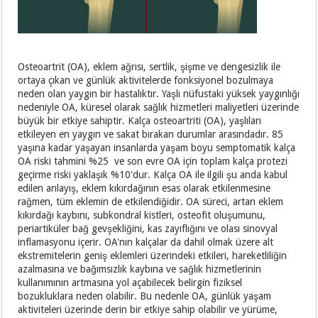
Osteoartrit (OA), eklem ağrısı, sertlik, şişme ve dengesizlik ile
ortaya çıkan ve günlük aktivitelerde fonksiyonel bozulmaya
neden olan yaygın bir hastalıktır. Yaşlı nüfustaki yüksek yaygınlığı
nedeniyle OA, küresel olarak sağlık hizmetleri maliyetleri üzerinde
büyük bir etkiye sahiptir. Kalça osteoartriti (OA), yaşlıları
etkileyen en yaygın ve sakat bırakan durumlar arasındadır. 85
yaşına kadar yaşayan insanlarda yaşam boyu semptomatik kalça
OA riski tahmini %25 ve son evre OA için toplam kalça protezi
geçirme riski yaklaşık %10'dur. Kalça OA ile ilgili şu anda kabul
edilen anlayış, eklem kıkırdağının esas olarak etkilenmesine
rağmen, tüm eklemin de etkilendiğidir. OA süreci, artan eklem
kıkırdağı kaybını, subkondral kistleri, osteofit oluşumunu,
periartiküler bağ gevşekliğini, kas zayıflığını ve olası sinovyal
inflamasyonu içerir. OA'nın kalçalar da dahil olmak üzere alt
ekstremitelerin geniş eklemleri üzerindeki etkileri, hareketliliğin
azalmasına ve bağımsızlık kaybına ve sağlık hizmetlerinin
kullanımının artmasına yol açabilecek belirgin fiziksel
bozukluklara neden olabilir. Bu nedenle OA, günlük yaşam
aktiviteleri üzerinde derin bir etkiye sahip olabilir ve yürüme,