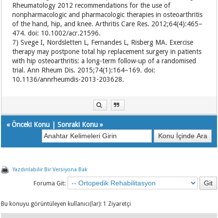
Rheumatology 2012 recommendations for the use of
nonpharmacologic and pharmacologic therapies in osteoarthritis
of the hand, hip, and knee. Arthritis Care Res. 2012;64(4):465–
474. doi: 10.1002/acr.21596.
7) Svege I, Nordsletten L, Fernandes L, Risberg MA. Exercise
therapy may postpone total hip replacement surgery in patients
with hip osteoarthritis: a long-term follow-up of a randomised
trial. Ann Rheum Dis. 2015;74(1):164–169. doi:
10.1136/annrheumdis-2013-203628.
«
Önceki Konu
|
Sonraki Konu
»
Yazdırılabilir Bir Versiyona Bak
Foruma Git:
Bu konuyu görüntüleyen kullanıcı(lar): 1 Ziyaretçi