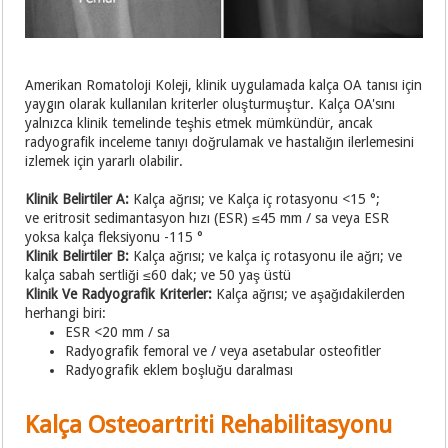
Amerikan Romatoloji Koleji, klinik uygulamada kalça OA tanısı için
yaygın olarak kullanılan kriterler oluşturmuştur. Kalça OA'sını
yalnızca klinik temelinde teşhis etmek mümkündür, ancak
radyografik inceleme tanıyı doğrulamak ve hastalığın ilerlemesini
izlemek için yararlı olabilir.
Klinik Belirtiler A:
Kalça ağrısı; ve Kalça iç rotasyonu <15 °;
ve eritrosit sedimantasyon hızı (ESR) ≤45 mm / sa veya ESR
yoksa kalça fleksiyonu -115 °
Klinik Belirtiler B:
Kalça ağrısı; ve kalça iç rotasyonu ile ağrı; ve
kalça sabah sertliği ≤60 dak; ve 50 yaş üstü
Klinik Ve Radyografik Kriterler:
Kalça ağrısı; ve aşağıdakilerden
herhangi biri:
ESR <20 mm / sa
Radyografik femoral ve / veya asetabular osteofitler
Radyografik eklem boşluğu daralması
Kalça Osteoartriti Rehabilitasyonu