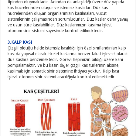
tipinden oluşmaktadır. Adından da anlaşıldığı üzere düz yapıda
kas hücrelerinden oluşur ve istemsiz kasılırlar. Düz kas
hücrelerinden oluşan organlarımızın kasılmaları, vücut
sistemlerinin çalışmasından sorumludurlar. Düz kaslar daha yavaş
ve uzun süre kasılabilirler. Düz kaslarımızın kasılma işlevi,
otonom sinir sistemi sayesinde kontrol edilmektedir.
3.KALP KASI
Çizgili olduğu halde istemsiz kasıldığı için özel sınıflandırılan kalp
kası da yapısal olarak iskelet kaslarına benzer fakat işlevsel olarak
düz kaslara benzemektedir. Görevi hepimizin bildiği üzere kanı
pompalamaktır. Ve bu kasın diğer çizgili kas türlerinin aksine,
kasılmak için somatik sinir sistemine ihtiyacı yoktur. Kalp kası
işlevi, otonom sinir sistemi aracılığıyla kontrol edilmektedir.