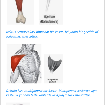
Rektus Femoris kası
bipennat
bir kastır. İki yönlü bir şekilde lif
açılaşması mevcuttur.
Deltoid kası
multipennat
bir kastır. Multipennat kaslarda, aynı
kasta iki yönden fazla yönlerde lif açılaşmaları mevcuttur.