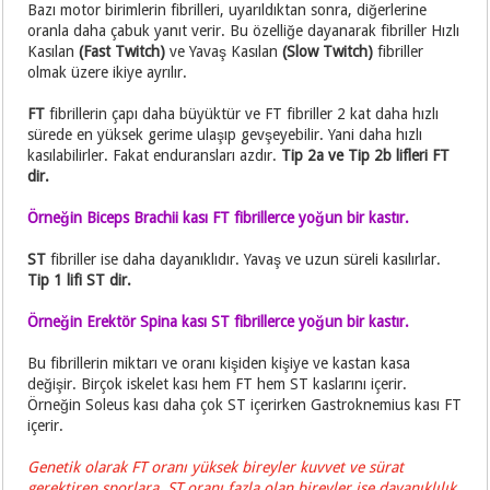
Bazı motor birimlerin fibrilleri, uyarıldıktan sonra, diğerlerine
oranla daha çabuk yanıt verir. Bu özelliğe dayanarak fibriller Hızlı
Kasılan
(Fast Twitch)
ve Yavaş Kasılan
(Slow Twitch)
fibriller
olmak üzere ikiye ayrılır.
FT
fibrillerin çapı daha büyüktür ve FT fibriller 2 kat daha hızlı
sürede en yüksek gerime ulaşıp gevşeyebilir. Yani daha hızlı
kasılabilirler. Fakat enduransları azdır.
Tip 2a ve Tip 2b lifleri FT
dir.
Örneğin Biceps Brachii kası FT fibrillerce yoğun bir kastır.
ST
fibriller ise daha dayanıklıdır. Yavaş ve uzun süreli kasılırlar.
Tip 1 lifi ST dir.
Örneğin Erektör Spina kası ST fibrillerce yoğun bir kastır.
Bu fibrillerin miktarı ve oranı kişiden kişiye ve kastan kasa
değişir. Birçok iskelet kası hem FT hem ST kaslarını içerir.
Örneğin Soleus kası daha çok ST içerirken Gastroknemius kası FT
içerir.
Genetik olarak FT oranı yüksek bireyler kuvvet ve sürat
gerektiren sporlara, ST oranı fazla olan bireyler ise dayanıklılık