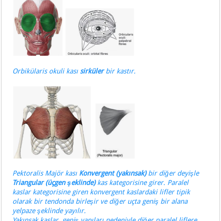
Orbikülaris okuli kası
sirküler
bir kastır.
Pektoralis Majör kası
Konvergent (yakınsak)
bir diğer deyişle
Triangular (üçgen şeklinde)
kas kategorisine girer. Paralel
kaslar kategorisine giren konvergent kaslardaki lifler tipik
olarak bir tendonda birleşir ve diğer uçta geniş bir alana
yelpaze şeklinde yayılır.
Yakınsak kaslar, geniş yapıları nedeniyle diğer paralel liflere