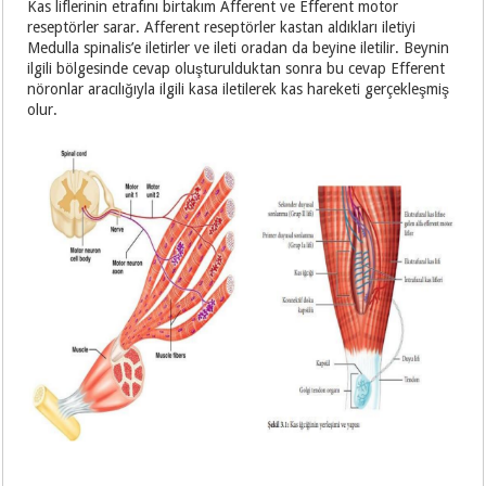
Kas liflerinin etrafını birtakım Afferent ve Efferent motor
reseptörler sarar. Afferent reseptörler kastan aldıkları iletiyi
Medulla spinalis’e iletirler ve ileti oradan da beyine iletilir. Beynin
ilgili bölgesinde cevap oluşturulduktan sonra bu cevap Efferent
nöronlar aracılığıyla ilgili kasa iletilerek kas hareketi gerçekleşmiş
olur.