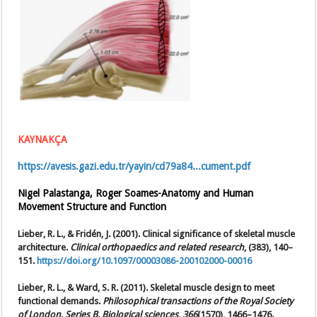
KAYNAKÇA
https://avesis.gazi.edu.tr/yayin/cd79a84...cument.pdf
Nigel Palastanga, Roger Soames-Anatomy and Human
Movement Structure and Function
Lieber, R. L., & Fridén, J. (2001). Clinical significance of skeletal muscle
architecture.
Clinical orthopaedics and related research
, (383), 140–
151.
https://doi.org/10.1097/00003086-200102000-00016
Lieber, R. L., & Ward, S. R. (2011). Skeletal muscle design to meet
functional demands.
Philosophical transactions of the Royal Society
of London. Series B, Biological sciences
,
366
(1570), 1466–1476.