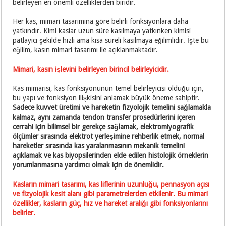
belirleyen en önemli özelliklerden biridir.
Her kas, mimari tasarımına göre belirli fonksiyonlara daha
yatkındır. Kimi kaslar uzun süre kasılmaya yatkınken kimisi
patlayıcı şekilde hızlı ama kısa süreli kasılmaya eğilimlidir. İşte bu
eğilim, kasın mimari tasarımı ile açıklanmaktadır.
Mimari, kasın işlevini belirleyen birincil belirleyicidir.
Kas mimarisi, kas fonksiyonunun temel belirleyicisi olduğu için,
bu yapı ve fonksiyon ilişkisini anlamak büyük öneme sahiptir.
Sadece kuvvet üretimi ve hareketin fizyolojik temelini sağlamakla
kalmaz, aynı zamanda tendon transfer prosedürlerini içeren
cerrahi için bilimsel bir gerekçe sağlamak, elektromiyografik
ölçümler sırasında elektrot yerleşimine rehberlik etmek, normal
hareketler sırasında kas yaralanmasının mekanik temelini
açıklamak ve kas biyopsilerinden elde edilen histolojik örneklerin
yorumlanmasına yardımcı olmak için de önemlidir.
Kasların mimari tasarımı, kas liflerinin uzunluğu, pennasyon açısı
ve fizyolojik kesit alanı gibi parametrelerden etkilenir. Bu mimari
özellikler, kasların güç, hız ve hareket aralığı gibi fonksiyonlarını
belirler.