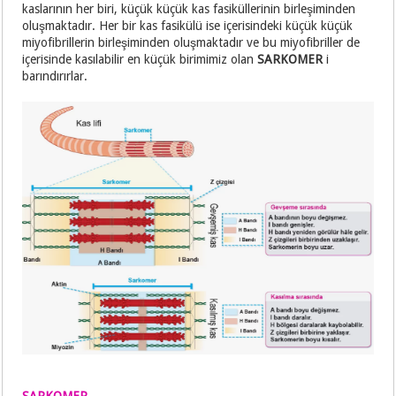
kaslarının her biri, küçük küçük kas fasiküllerinin birleşiminden
oluşmaktadır. Her bir kas fasikülü ise içerisindeki küçük küçük
miyofibrillerin birleşiminden oluşmaktadır ve bu miyofibriller de
içerisinde kasılabilir en küçük birimimiz olan
SARKOMER
i
barındırırlar.