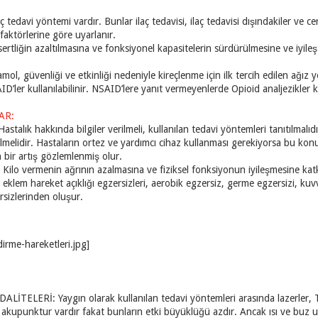
tedavi yöntemi vardır. Bunlar ilaç tedavisi, ilaç tedavisi dışındakiler ve cer
k faktörlerine göre uyarlanır.
 sertliğin azaltılmasına ve fonksiyonel kapasitelerin sürdürülmesine ve iyile
mol, güvenliği ve etkinliği nedeniyle kireçlenme için ilk tercih edilen ağız y
’ler kullanılabilinir. NSAID’lere yanıt vermeyenlerde Opioid analjezikler kul
AR:
talık hakkında bilgiler verilmeli, kullanılan tedavi yöntemleri tanıtılmalıd
tilmelidir. Hastaların ortez ve yardımcı cihaz kullanması gerekiyorsa bu kon
n bir artış gözlemlenmiş olur.
lo vermenin ağrının azalmasına ve fiziksel fonksiyonun iyileşmesine katk
klem hareket açıklığı egzersizleri, aerobik egzersiz, germe egzersizi, kuvv
sizlerinden oluşur.
İTELERİ: Yaygın olarak kullanılan tedavi yöntemleri arasında lazerler, Tr
 akupunktur vardır fakat bunların etki büyüklüğü azdır. Ancak ısı ve buz 