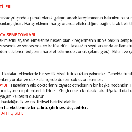
TİLERİ
irkaç yıl içinde aşamalı olarak gelişir, ancak kireçlenmenin belirtileri bu s
 başlangıçlıdır. Hangi eklemin hangi oranda etkilendiğine bağlı olarak belirtile
LICA SEMPTOMLARI
ekimlerini ziyaret etmelerine neden olan kireçlenmenin ilk ve baskın sempto
er sırasında ve sonrasında en kötüsüdür. Hastalığın seyri sırasında enflamatu
udun etkilenen bölgesini hareket ettirmede zorluk çekme gibi.). Eklem ve 
:
Hastalar eklemlerde bir sertlik hissi, tutukluktan yakınırlar. Genelde tutu
mları görülür ve dakikalar içinde düzelir çok uzun sürmez.
AYBI:
Hastaların aile doktorlarını ziyaret etmelerinin bir başka nedenidir.
i sınırlayan semptomları bildirirler. Kireçlenme ek olarak sakatlığa katkıda 
n yaşam kalitesini düşürür.
hastalığın ilk ve tek fiziksel belirtisi olabilir.
 hareketlerinde bir çatırtı, çıtırtı sesi duyabilirler.
AFİF ŞİŞLİK