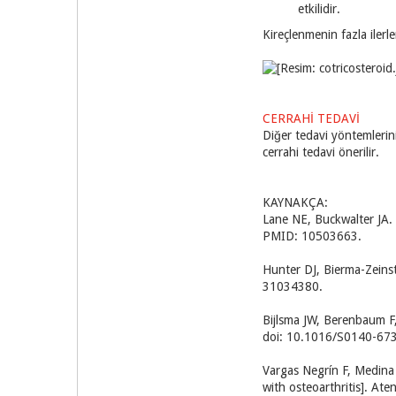
etkilidir.
Kireçlenmenin fazla ilerl
CERRAHİ TEDAVİ
Diğer tedavi yöntemlerin
cerrahi tedavi önerilir.
KAYNAKÇA:
Lane NE, Buckwalter JA.
PMID: 10503663.
Hunter DJ, Bierma-Zeins
31034380.
Bijlsma JW, Berenbaum F,
doi: 10.1016/S0140-67
Vargas Negrín F, Medina
with osteoarthritis]. A