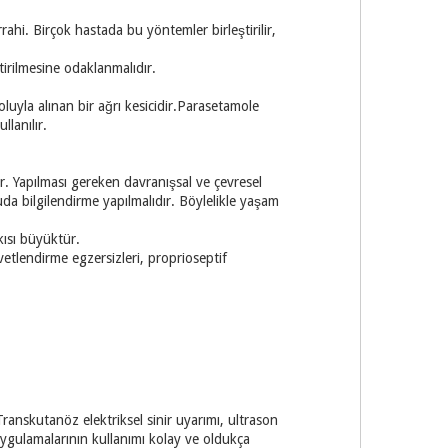
rahi. Birçok hastada bu yöntemler birleştirilir,
ştirilmesine odaklanmalıdır.
oluyla alınan bir ağrı kesicidir.Parasetamole
lanılır.
ır. Yapılması gereken davranışsal ve çevresel
uda bilgilendirme yapılmalıdır. Böylelikle yaşam
ısı büyüktür.
etlendirme egzersizleri, proprioseptif
anskutanöz elektriksel sinir uyarımı, ultrason
uygulamalarının kullanımı kolay ve oldukça