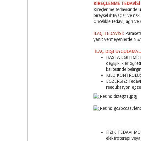
KİREÇLENME TEDAVİSİ
Kireçlenme tedavisinde üç 
bireysel ihtiyaçlar ve ris
Öncelikle tedavi, ağrı ve
İLAÇ TEDAVİSİ:
Paraseta
yanıt vermeyenlerde NSAID
İLAÇ DIŞI UYGULAMAL
HASTA EĞİTİMİ: Has
değişiklikler öğre
kalitesinde belirgi
KİLO KONTROLÜ: Ki
EGZERSİZ: Tedavi e
reedükasyon egzer
FİZİK TEDAVİ MODAL
elektroterapi veya