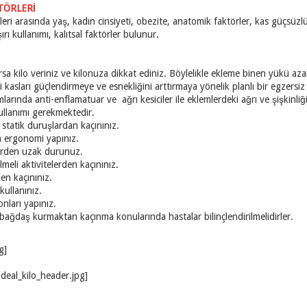
TÖRLERİ
leri arasında yaş, kadın cinsiyeti, obezite, anatomik faktörler, kas güçsüz
şırı kullanımı, kalıtsal faktörler bulunur.
varsa kilo veriniz ve kilonuza dikkat ediniz. Böylelikle ekleme binen yükü az
 kasları güçlendirmeye ve esnekliğini arttırmaya yönelik planlı bir egzers
larında anti-enflamatuar ve ağrı kesiciler ile eklemlerdeki ağrı ve şişkinliği 
llanımı gerekmektedir.
statik duruşlardan kaçınınız.
 ergonomi yapınız.
ı aktivitelerden uzak durunuz.
eli aktivitelerden kaçınınız.
en kaçınınız.
kullanınız.
nları yapınız.
ağdaş kurmaktan kaçınma konularında hastalar bilinçlendirilmelidirler.