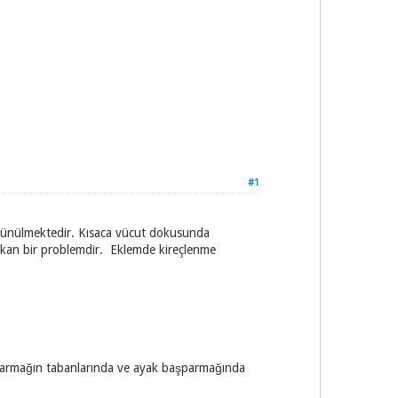
#1
düşünülmektedir. Kısaca vücut dokusunda
 çıkan bir problemdir. Eklemde kireçlenme
aşparmağın tabanlarında ve ayak başparmağında