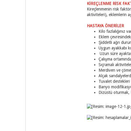
KİREÇLENME RİSK FAK
Kireçlenmenin risk faktör
aktiviteleri), eklemlerin a
HASTAYA ÖNERİLER
Kilo fazlalığınız 
Eklem çevresindeki
Şiddetli ağrı durum
Uygun ayakkabı ku
Uzun süre ayakta 
Çalışma ortamında
Sıçramal
Merdiven ve çömelm
Alçak sandalyelerd
Tuvalet destekleri 
Banyo modifikasyo
Dizüstü oturmak, b