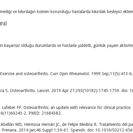
emediği ve kıkırdağın kısmen korunduğu hastalarda kıkırdak besleyici eklem i
in başarısız olduğu durumlarda ve hastada şiddetli, günlük yaşam aktivite
 Exercise and osteoarthritis. Curr Opin Rheumatol. 1999 Sep;11(5):41
tra S. Osteoarthritis. Lancet. 2019 Apr 27;393(10182):1745-1759. doi
 Lafeber FP. Osteoarthritis: an update with relevance for clinical practi
36(11)60243-2. PMID: 21684382.
 Abellán MD, Hermosa Hernán JC, de Felipe Medina R. Tratamiento del paci
ten Primaria. 2014 Jan;46 Suppl 1:39-61. Spanish. doi: 10.1016/S0212-