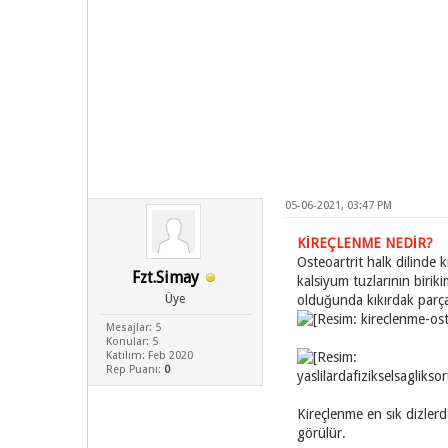
05-06-2021, 03:47 PM
KİREÇLENME NEDİR?
Osteoartrit halk dilinde
Fzt.Simay
kalsiyum tuzlarının biri
Üye
olduğunda kıkırdak parça
Mesajlar: 5
Konular: 5
Katılım: Feb 2020
Rep Puanı:
0
Kireçlenme en sık dizler
görülür.