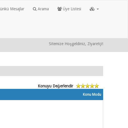
nkü Mesajlar
Arama
Üye Listesi
Sitemize Hoşgeldiniz, Ziyaretçi!
Konuyu Değerlendir
Konu Modu