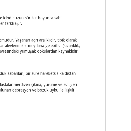
üre içinde uzun süreler boyunca sabit
r farklılaşır.
mudur. Yaşanan ağrı aralıklıdır, tipik olarak
ar alevlenmeler meydana gelebilir. (kızarıklık,
çevresindeki yumuşak dokulardan kaynaklıdır.
kluk sabahları, bir süre hareketsiz kaldıktan
 Hastalar merdiven çıkma, yürüme ve ev işleri
bulunan depresyon ve bozuk uyku ile ilişkili