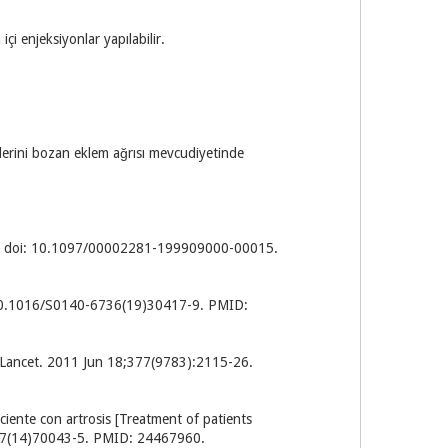
çi enjeksiyonlar yapılabilir.
lerini bozan eklem ağrısı mevcudiyetinde
3-6. doi: 10.1097/00002281-199909000-00015.
: 10.1016/S0140-6736(19)30417-9. PMID:
ce. Lancet. 2011 Jun 18;377(9783):2115-26.
ente con artrosis [Treatment of patients
6567(14)70043-5. PMID: 24467960.