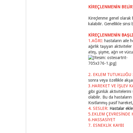
KİREÇLENMENİN BELİR
Kireçlenme genel olarak b
kalabilir. Genellikle sinsi
KİREÇLENMENİN BAŞ
1.AĞRI:
hastaların aile h
ağırlık taşıyan aktivitel
ateş, şişme, ağrı ve vüc
2. EKLEM TUTUKLUĞU 
sonra veya özellikle akşa
3.HAREKET VE İŞLEV K
gibi günlük aktivitelerin
olabilir. Bu da hastaları
Kısıtlanmış pasif hareket, 
4. SESLER:
Hastalar eklem
5.EKLEM ÇEVRESİNDE H
6.HASSASİYET
7. ESNEKLİK KAYBI