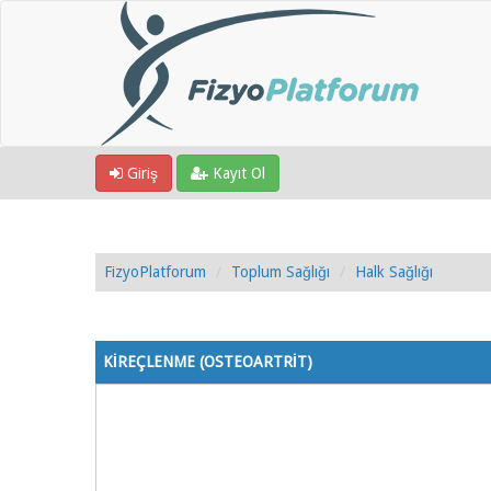
Giriş
Kayıt Ol
FizyoPlatforum
Toplum Sağlığı
Halk Sağlığı
1 Oy - 5 Ortalama
1
2
3
4
5
KİREÇLENME (OSTEOARTRİT)