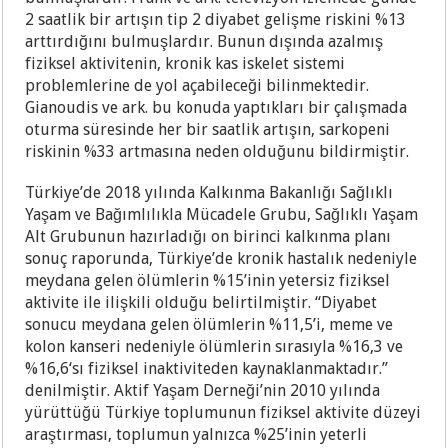
2 saatlik bir artışın tip 2 diyabet gelişme riskini %13
arttırdığını bulmuşlardır. Bunun dışında azalmış
fiziksel aktivitenin, kronik kas iskelet sistemi
problemlerine de yol açabileceği bilinmektedir.
Gianoudis ve ark. bu konuda yaptıkları bir çalışmada
oturma süresinde her bir saatlik artışın, sarkopeni
riskinin %33 artmasına neden olduğunu bildirmiştir.
Türkiye’de 2018 yılında Kalkınma Bakanlığı Sağlıklı
Yaşam ve Bağımlılıkla Mücadele Grubu, Sağlıklı Yaşam
Alt Grubunun hazırladığı on birinci kalkınma planı
sonuç raporunda, Türkiye’de kronik hastalık nedeniyle
meydana gelen ölümlerin %15’inin yetersiz fiziksel
aktivite ile ilişkili olduğu belirtilmiştir. “Diyabet
sonucu meydana gelen ölümlerin %11,5’i, meme ve
kolon kanseri nedeniyle ölümlerin sırasıyla %16,3 ve
%16,6‘sı fiziksel inaktiviteden kaynaklanmaktadır.”
denilmiştir. Aktif Yaşam Derneği’nin 2010 yılında
yürüttüğü Türkiye toplumunun fiziksel aktivite düzeyi
araştırması, toplumun yalnızca %25’inin yeterli