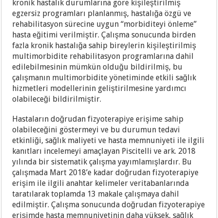
kronik hastalık durumlarına göre kişileştirilmiş
egzersiz programları planlanmış, hastalığa özgü ve
rehabilitasyon sürecine uygun “morbiditeyi önleme”
hasta eğitimi verilmiştir. Çalışma sonucunda birden
fazla kronik hastalığa sahip bireylerin kişileştirilmiş
multimorbidite rehabilitasyon programlarına dahil
edilebilmesinin mümkün olduğu bildirilmiş, bu
çalışmanın multimorbidite yönetiminde etkili sağlık
hizmetleri modellerinin geliştirilmesine yardımcı
olabileceği bildirilmiştir.
Hastaların doğrudan fizyoterapiye erişime sahip
olabileceğini göstermeyi ve bu durumun tedavi
etkinliği, sağlık maliyeti ve hasta memnuniyeti ile ilgili
kanıtları incelemeyi amaçlayan Piscitelli ve ark. 2018
yılında bir sistematik çalışma yayımlamışlardır. Bu
çalışmada Mart 2018’e kadar doğrudan fizyoterapiye
erişim ile ilgili anahtar kelimeler veritabanlarında
taratılarak toplamda 13 makale çalışmaya dahil
edilmiştir. Çalışma sonucunda doğrudan fizyoterapiye
erişimde hasta memnuniyetinin daha yüksek, sağlık