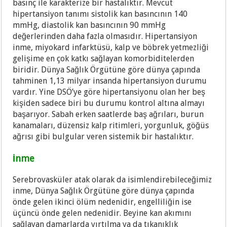
basınç ile karakterize bir hastalıktır. Mevcut
hipertansiyon tanımı sistolik kan basıncının 140
mmHg, diastolik kan basıncının 90 mmHg
değerlerinden daha fazla olmasıdır. Hipertansiyon
inme, miyokard infarktüsü, kalp ve böbrek yetmezliği
gelişime en çok katkı sağlayan komorbiditelerden
biridir. Dünya Sağlık Örgütüne göre dünya çapında
tahminen 1,13 milyar insanda hipertansiyon durumu
vardır. Yine DSÖ’ye göre hipertansiyonu olan her beş
kişiden sadece biri bu durumu kontrol altına almayı
başarıyor. Sabah erken saatlerde baş ağrıları, burun
kanamaları, düzensiz kalp ritimleri, yorgunluk, göğüs
ağrısı gibi bulgular veren sistemik bir hastalıktır.
İnme
Serebrovasküler atak olarak da isimlendirebileceğimiz
inme, Dünya Sağlık Örgütüne göre dünya çapında
önde gelen ikinci ölüm nedenidir, engelliliğin ise
üçüncü önde gelen nedenidir. Beyine kan akımını
sağlayan damarlarda yırtılma ya da tıkanıklık