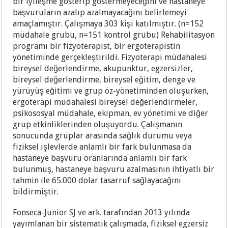
bir iyileşme gösterip göstermeyeceğini ve hastaneye
başvuruların azalıp azalmayacağını belirlemeyi
amaçlamıştır. Çalışmaya 303 kişi katılmıştır. (n=152
müdahale grubu, n=151 kontrol grubu) Rehabilitasyon
programı bir fizyoterapist, bir ergoterapistin
yönetiminde gerçekleştirildi. Fizyoterapi müdahalesi
bireysel değerlendirme, akupunktur, egzersizler,
bireysel değerlendirme, bireysel eğitim, denge ve
yürüyüş eğitimi ve grup öz-yönetiminden oluşurken,
ergoterapi müdahalesi bireysel değerlendirmeler,
psikososyal müdahale, ekipman, ev yönetimi ve diğer
grup etkinliklerinden oluşuyordu. Çalışmanın
sonucunda gruplar arasında sağlık durumu veya
fiziksel işlevlerde anlamlı bir fark bulunmasa da
hastaneye başvuru oranlarında anlamlı bir fark
bulunmuş, hastaneye başvuru azalmasının ihtiyatlı bir
tahmin ile 65.000 dolar tasarruf sağlayacağını
bildirmiştir.
Fonseca-Junior SJ ve ark. tarafından 2013 yılında
yayımlanan bir sistematik çalışmada, fiziksel egzersiz