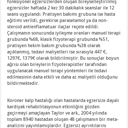
fonksiyonel egzersizlerden oluşan bireyselleştirilmiş
egzersizler haftada 2 kez 30 dakikalık seanslar ile 12
seans uygulandı. Pratisyen bakımı grubuna ise hasta
eğitimi verildi, gerekirse parasetamol ya da non-
steroid antienflamatuar ilaçlar reçete edildi.
Çalışmanın sonucunda iyileşme oranları manuel terapi
grubunda %68, klasik fizyoterapi grubunda %51,
pratisyen hekim bakım grubunda %38 olarak
açıklanmış, tedavi maliyetleri ise sırasıyla 447 €,
1297€, 1379€ olarak bildirilmiştir. Bu sonuçlar boyun
ağrısı olan bireylerin fizyoterapistler tarafından
uygulanacak manuel terapi yöntemleri ile tedavi
edilmesinin daha etkili ve daha az maliyetli olduğunu
bildirmektedir.
Koroner kalp hastalığı olan hastalarda egzersize dayalı
kardiyak rehabilitasyonun etkinliğini gözden
geçirmeyi amaçlayan Taylor ve ark., 2004 yılında
toplam 8940 hastadan oluşan 48 çalışmanın bir meta-
analizini yayımlamışlardır. Egzersiz ayrıntılarını