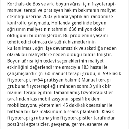
Korthals-de Bos ve ark. boyun ağrısı için fizyoterapi-
manuel terapi ve pratisyen hekim bakımının maliyet
etkinliği üzerine 2003 yılında yaptıkları randomize
kontrollü çalışmada, Hollanda genelinde boyun
ağrısının maliyetinin tahmini 686 milyon dolar
olduğunu bildirmişlerdir. Bu problemin yaşamı
tehdit edici olmasa da sağlık hizmetlerinin
kullanılması, ağrı, işe devamsızlık ve sakatlığa neden
olarak bu maliyetlere neden olduğu bildirilmiştir.
Boyun ağrısı için tedavi seçeneklerinin maliyet
etkinliğini değerlendirme amacıyla 183 hasta ile
çalışmışlardır. (n=60 manuel terapi grubu, n=59 klasik
fizyoterapi, n=64 pratisyen bakımı) Manuel terapi
grubuna fizyoterapi eğitiminden sonra 3 yıllık bir
manuel terapi eğitimi tamamlamış fizyoterapistler
tarafından kas mobilizasyonu, spesifik eklem
mobilizasyonu yöntemleri 45 dakikalık seanslar ile
haftada bir kez maksimum 6 seans planlandı. Klasik
fizyoterapi grubuna yine fizyoterapistler tarafından
postüral egzersizler, gevşeme, germe, esneme ve