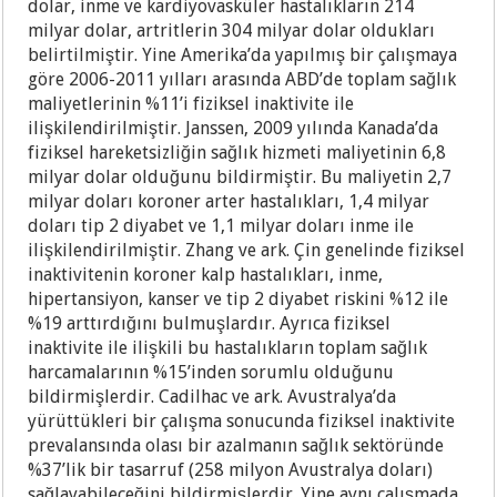
dolar, inme ve kardiyovasküler hastalıkların 214
milyar dolar, artritlerin 304 milyar dolar oldukları
belirtilmiştir. Yine Amerika’da yapılmış bir çalışmaya
göre 2006-2011 yılları arasında ABD’de toplam sağlık
maliyetlerinin %11’i fiziksel inaktivite ile
ilişkilendirilmiştir. Janssen, 2009 yılında Kanada’da
fiziksel hareketsizliğin sağlık hizmeti maliyetinin 6,8
milyar dolar olduğunu bildirmiştir. Bu maliyetin 2,7
milyar doları koroner arter hastalıkları, 1,4 milyar
doları tip 2 diyabet ve 1,1 milyar doları inme ile
ilişkilendirilmiştir. Zhang ve ark. Çin genelinde fiziksel
inaktivitenin koroner kalp hastalıkları, inme,
hipertansiyon, kanser ve tip 2 diyabet riskini %12 ile
%19 arttırdığını bulmuşlardır. Ayrıca fiziksel
inaktivite ile ilişkili bu hastalıkların toplam sağlık
harcamalarının %15’inden sorumlu olduğunu
bildirmişlerdir. Cadilhac ve ark. Avustralya’da
yürüttükleri bir çalışma sonucunda fiziksel inaktivite
prevalansında olası bir azalmanın sağlık sektöründe
%37’lik bir tasarruf (258 milyon Avustralya doları)
sağlayabileceğini bildirmişlerdir. Yine aynı çalışmada,