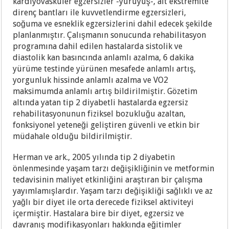
kardiyovasküler egzersizler -yürüyüş-, alt ekstremite
direnç bantları ile kuvvetlendirme egzersizleri,
soğuma ve esneklik egzersizlerini dahil edecek şekilde
planlanmıştır. Çalışmanın sonucunda rehabilitasyon
programına dahil edilen hastalarda sistolik ve
diastolik kan basıncında anlamlı azalma, 6 dakika
yürüme testinde yürünen mesafede anlamlı artış,
yorgunluk hissinde anlamlı azalma ve VO2
maksimumda anlamlı artış bildirilmiştir. Gözetim
altında yatan tip 2 diyabetli hastalarda egzersiz
rehabilitasyonunun fiziksel bozukluğu azaltan,
fonksiyonel yeteneği geliştiren güvenli ve etkin bir
müdahale olduğu bildirilmiştir.
Herman ve ark., 2005 yılında tip 2 diyabetin
önlenmesinde yaşam tarzı değişikliğinin ve metformin
tedavisinin maliyet etkinliğini araştıran bir çalışma
yayımlamışlardır. Yaşam tarzı değişikliği sağlıklı ve az
yağlı bir diyet ile orta derecede fiziksel aktiviteyi
içermiştir. Hastalara bire bir diyet, egzersiz ve
davranış modifikasyonları hakkında eğitimler