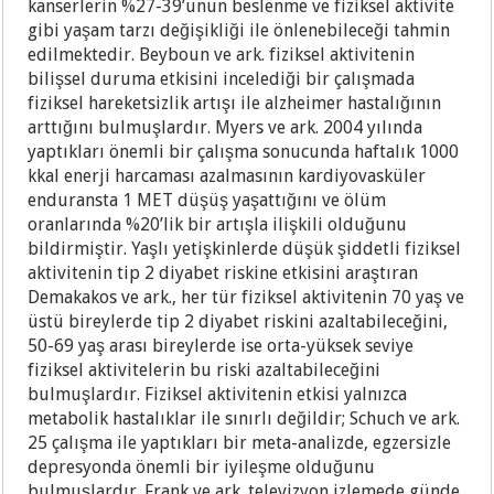
kanserlerin %27-39’unun beslenme ve fiziksel aktivite
gibi yaşam tarzı değişikliği ile önlenebileceği tahmin
edilmektedir. Beyboun ve ark. fiziksel aktivitenin
bilişsel duruma etkisini incelediği bir çalışmada
fiziksel hareketsizlik artışı ile alzheimer hastalığının
arttığını bulmuşlardır. Myers ve ark. 2004 yılında
yaptıkları önemli bir çalışma sonucunda haftalık 1000
kkal enerji harcaması azalmasının kardiyovasküler
enduransta 1 MET düşüş yaşattığını ve ölüm
oranlarında %20’lik bir artışla ilişkili olduğunu
bildirmiştir. Yaşlı yetişkinlerde düşük şiddetli fiziksel
aktivitenin tip 2 diyabet riskine etkisini araştıran
Demakakos ve ark., her tür fiziksel aktivitenin 70 yaş ve
üstü bireylerde tip 2 diyabet riskini azaltabileceğini,
50-69 yaş arası bireylerde ise orta-yüksek seviye
fiziksel aktivitelerin bu riski azaltabileceğini
bulmuşlardır. Fiziksel aktivitenin etkisi yalnızca
metabolik hastalıklar ile sınırlı değildir; Schuch ve ark.
25 çalışma ile yaptıkları bir meta-analizde, egzersizle
depresyonda önemli bir iyileşme olduğunu
bulmuşlardır. Frank ve ark. televizyon izlemede günde