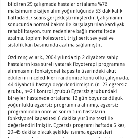
bildiren 29 çalışmada hastalar ortalama %76
maksimum oksijen alım yoğunluğunda 53 dakikalık
haftada 3,7 seans gerçekleştirmişlerdir. Çalışmanın
sonucunda normal bakım ile karşılaştırılan kardiyak
rehabilitasyon, tüm nedenlere bağlı mortalitede
azalma, toplam kolesterol, trigliserit seviyesi ve
sistolik kan basıncında azalma sağlamıştır.
Özdirenç ve ark., 2004 yılında tip 2 diyabete sahip
hastaların kısa süreli yatarak fizyoterapi programına
alınmasının fonksiyonel kapasite üzerindeki akut
etkilerini inceledikleri randomize kontrollü çalışmada,
44 diyabetli hastayı değerlendirmiştir. (n=23 egzersiz
grubu, n=21 kontrol grubu) Egzersiz grubundaki
bireyler hastanede ortalama 12 gün boyunca düşük
yoğunluklu egzersiz programına alınmış, egzersiz
programından önce ve sonra tüm hastaların
fonksiyonel kapasitesi 6 dakika yürüme testi ile
değerlendirilmiştir. Egzersiz programı haftada 5 kez,
20-45 dakika olacak şekilde; ısınma egzersizleri,