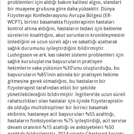
problemleri için aldığı bakım kalitesi algısı, standart
bir muayene grubuna göre daha yüksektir. Dünya
Fizyoterapi Konfederasyonu Avrupa Bölgesi (ER-
WCPT), birinci basamakta fizyoterapinin hastaları
kontrol altına aldığını, hastaların tedavi için bekleme
sürelerini kısalttığını, akut sorunların kronikleşmesini
önlediğini ve uzun süreli ağrı ve sakatlığı azaltarak
sağlık durumunu iyileştirdiğini bildirmiştir.
Ludvigsson ve ark. kas iskelet sistemi problemleri için
sağlık kuruluşlarına başvuruların pratisyen
hekimlerin vaka yükünün %30’unu oluşturduğu, bu
başvuruların %85’inin aslında bir pratisyen hekime
gitmesine gerek olmadığını, bu hastaların bir
fizyoterapist tarafından etkili bir şekilde
yönetilebileceğini bildirmiştir. İngiltere’de uzun süreli
rahatsızlıkları olan hastalar için içinde fizyoterapistin
de olduğu multidisipliner bir birinci basamak
ekibinin, hastaneye acil başvuruları %55 azalttığı,
hastaların fonksiyonlarını %75 iyileştirdiği, acil servise
devam oranının %15 azaltığı ve anksiyeteleri %50
azalttığı bildirilmiştir. 2014 yılında Chartered Society