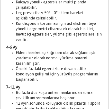
Kalçaya yönelik egzersizler multi planda
çalışılabilir.
Leg press cihazı 50° - 0° eklem hareket
açıklığında çalışılabilir.
Kondisyonun korunması için üst ekstremiteye
yönelik ergometri cihazına ek olarak bisiklet,
havuz içi egzersizler, yüzme gibi egzersizlere izin
verilir.
4-6 Ay
Eklem hareket açıklığı tam olarak sağlanmıştır
yardımsız olarak normal yürüme paterni
kazanılmıştır.
Önceki fazdaki egzersizlere devam edilir
kondisyon gelişimi için yürüyüş programlarını
başlanabilir.
7-12. Ay
Bu fazla düz koşu antrenmanlarından sonra
çeviklik antrenmanlarına başlanır.
12 ayın sonunda koruyucu dizlik çıkartılır spora
geri dönüş kriteri sağlandığında spora