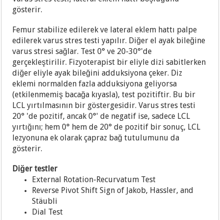
gösterir.
Femur stabilize edilerek ve lateral eklem hattı palpe
edilerek varus stres testi yapılır. Diğer el ayak bileğine
varus stresi sağlar. Test 0° ve 20-30°'de
gerçekleştirilir. Fizyoterapist bir eliyle dizi sabitlerken
diğer eliyle ayak bileğini adduksiyona çeker. Diz
eklemi normalden fazla adduksiyona geliyorsa
(etkilenmemiş bacağa kıyasla), test pozitiftir. Bu bir
LCL yırtılmasının bir göstergesidir. Varus stres testi
20° 'de pozitif, ancak 0°' de negatif ise, sadece LCL
yırtığını; hem 0° hem de 20° de pozitif bir sonuç, LCL
lezyonuna ek olarak çapraz bağ tutulumunu da
gösterir.
Diğer testler
External Rotation-Recurvatum Test
Reverse Pivot Shift Sign of Jakob, Hassler, and
Stäubli
Dial Test