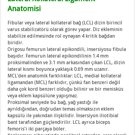
Anatomisi
Fibular veya lateral kollateral bağ (LCL) dizin birincil
varus stabilizatörü olarak görev yapar. Diz ekleminin
stabilize edilmesinde rol oynayan 4 kritik bağdan
biridir.
Origosu femurun lateral epikondili, insersiyosu fibula
başıdır. Femurun lateral epikondilinin 1.4 mm
proksimalinden ve 3.1 mm arkasından çıkan LCL, dizin
lateral kısmı boyunca yaklaşık 0.69 mm uzanır.
MCL'den anatomik farklılıklar: LCL, medial kollateral
ligamandan (MCL) farklıdır, çünkü fan benzeri değil
daha çok kord benzeri olduğu bilinir ve bir menisküs
veya eklem kapsülüne yapışmaz.
Proksimal seviyede bu bağ, yağ yastığı ile
ayrıldığından, doğrudan temas olmaksızın eklem
kapsülü ile yakından ilişkilidir. İnsersiyon iliotibial
bant tarafından güçlendirilir. LCL ayrıca biceps
femoris'i iki parçaya böler.