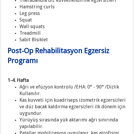
Therabandla diz kuvvetlendirme egzersizleri
Hamstring curls
Leg press
Squat
Wall squats
Treadmill
Sabit Bisiklet
Post-Op Rehabilitasyon Egzersiz
Programı
1-4. Hafta
Ağrı ve efüzyon kontrolü /EHA: 0° - 90° /Dizlik
Kullanılır.
Kas kuvveti için kuadriseps izometrik egzersizleri
ve düz bacak kaldırma egzersizleri ilk dönem için
uygundur.
Yürüyüş sırasında yük aktarımı ağrı sınırında
yapılabilir.
Patellar mobilizasyon uygulanır, kas atrofisini