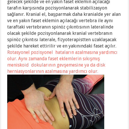
gelecek şekilde ve en yakın faset eklemin açılacağı
tarafın karşısında pozisyonlanarak stabilizasyon
sağlanır. Kranial el, başparmak daha kranialde yer alan
ve en yakın faset eklemin açılacağı vertebra ile aynı
taraftaki vertebranın spinöz çıkıntısının lateralinde
olacak şekilde pozisyonlanarak kranial vertebranın
spinöz çıkıntısı laterale, fizyoterapistten uzaklaşacak
şekilde hareket ettirilir ve en yakınındaki faset açılır.
Rotasyonel pozisyonel hataların azalmasına yardımcı
olur. Aynı zamanda faset eklemlerin sıkışmış
meniskoid dokularının gevşemesine ya da disk
herniasyonlarının azalmasına yardımcı olur.