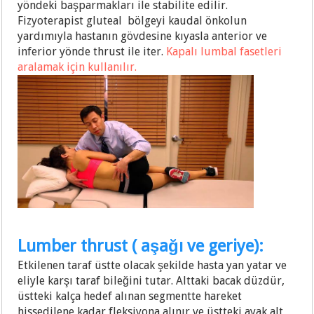
yöndeki başparmakları ile stabilite edilir.
Fizyoterapist gluteal bölgeyi kaudal önkolun
yardımıyla hastanın gövdesine kıyasla anterior ve
inferior yönde thrust ile iter.
Kapalı lumbal fasetleri
aralamak için kullanılır.
Lumber thrust ( aşağı ve geriye):
Etkilenen taraf üstte olacak şekilde hasta yan yatar ve
eliyle karşı taraf bileğini tutar. Alttaki bacak düzdür,
üstteki kalça hedef alınan segmentte hareket
hissedilene kadar fleksiyona alınır ve üstteki ayak alt