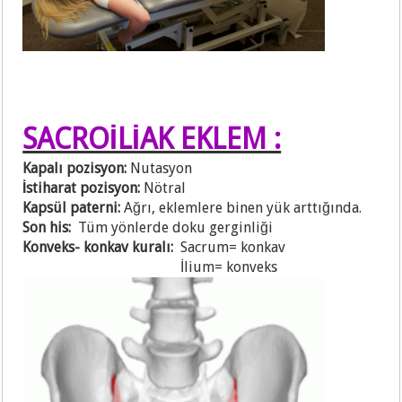
SACROİLİAK EKLEM :
Kapalı pozisyon:
Nutasyon
İstiharat pozisyon:
Nötral
Kapsül paterni:
Ağrı, eklemlere binen yük arttığında.
Son his:
Tüm yönlerde doku gerginliği
Konveks- konkav kuralı:
Sacrum= konkav
İlium= konveks