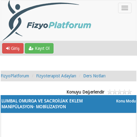
Giriş
Kayıt Ol
FizyoPlatforum
Fizyoterapist Adayları
Ders Notları
Konuyu Değerlendir
LUMBAL OMURGA VE SACROİLİAK EKLEM
Konu Modu
MANİPÜLASYON- MOBİLİZASYON