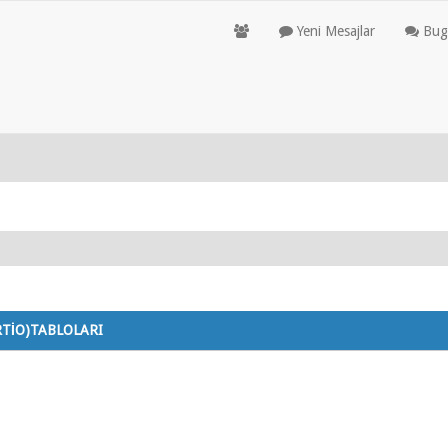
Yeni Mesajlar
Bugü
RTİO)TABLOLARI