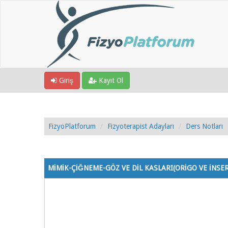
Giriş
Kayıt Ol
FizyoPlatforum
Fizyoterapist Adayları
Ders Notları
0 Oy - 0 Ortalama
1
2
3
4
5
MİMİK-ÇİĞNEME-GÖZ VE DİL KASLARI(ORİGO VE İNSE