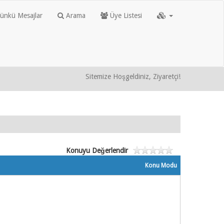
nkü Mesajlar
Arama
Üye Listesi
Sitemize Hoşgeldiniz, Ziyaretçi!
Konuyu Değerlendir
Konu Modu