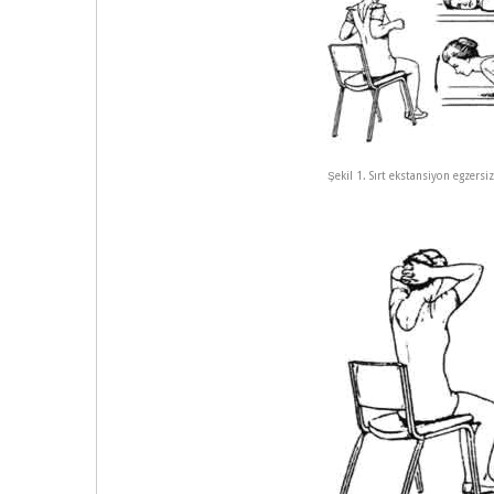
Şekil 1. Sırt ekstansiyon egzersi