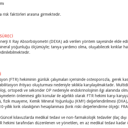
ımı
 risk faktörleri arasına girmektedir.
SÜRECİ
nerji X Ray Absorbsiyometri (DEXA) adı verilen yöntem sayesinde elde edile
neral yoğunluğu ölçümüyle; tanıya yardımcı olma, oluşabilecek kırıklar hak
edinilebilmektedir.
İ
asyon (FTR) hekiminin günlük çalışmaları içerisinde osteoporozla, gerek kas 
abilitasyon ihtiyacı oluşturması nedeniyle sıklıkla karşılaşılmaktadır. Multi
loji, ortopedi ve sekonder OP nedeniyle endokrinolojinin ilgi alanında olma
üşmelerin önlenmesi gibi konular ile ağırlıklı olarak FTR hekimi karşı karşıy
 fizik muayene, Kemik Mineral Yoğunluğu (KMY) değerlendirilmesi (DXA), 
10-yıllık kırık olasılığının hesaplanması (kırık riski değerlendirme ölçeği: FRA
:
Güncel kılavuzlarda medikal tedavi ve non-farmakolojik tedaviler (ilaç dışı t
TR hekimi tarafından düzenlenen ve yönetilen, en az medikal tedavi kadar