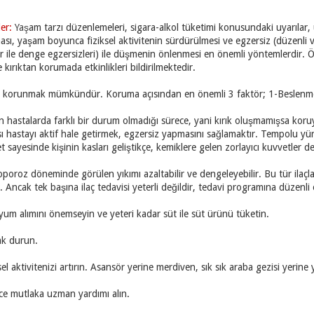
ler:
Yaş
am tarzı düzenlemeleri, sigara-alkol tüketimi konusundaki uyarılar
sı, yaşam boyunca fiziksel aktivitenin sürdürülmesi ve egzersiz (düzenli v
ler ile denge egzersizleri) ile düşmenin önlenmesi en önemli yöntemlerdir.
kırıktan korumada etkinlikleri bildirilmektedir.
korunmak mümkündür. Koruma açısından en önemli 3 faktör; 1-Beslenme, 
 hastalarda farklı bir durum olmadığı sürece, yani kırık oluşmamışsa ko
sı hastayı aktif hale getirmek, egzersiz yapmasını sağlamaktır. Tempolu y
t sayesinde kişinin kasları geliştikçe, kemiklere gelen zorlayıcı kuvvetler de 
eoporoz döneminde görülen yıkımı azaltabilir ve dengeleyebilir. Bu tür ila
. Ancak tek başına ilaç tedavisi yeterli değildir, tedavi programına düzenli 
siyum alımını önemseyin ve yeteri kadar süt ile süt ürünü tüketin.
ak durun.
l aktivitenizi artırın. Asansör yerine merdiven, sık sık araba gezisi yerine
e mutlaka uzman yardımı alın.