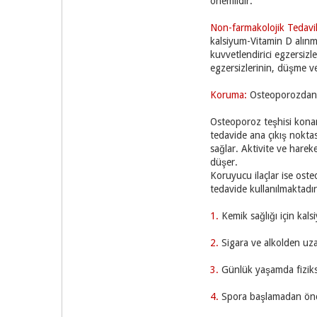
önemlidir.
Non-farmakolojik
Tedavi
kalsiyum-Vitamin D alınma
kuvvetlendirici egzersiz
egzersizlerinin, düşme ve 
Koruma:
Osteoporozdan 
Osteoporoz teşhisi konan
tedavide ana çıkış nokta
sağlar. Aktivite ve hareke
düşer.
Koruyucu ilaçlar ise ost
tedavide kullanılmaktadır
1.
Kemik sağlığı için kal
2.
Sigara ve alkolden uz
3.
Günlük yaşamda fizikse
4.
Spora başlamadan önc