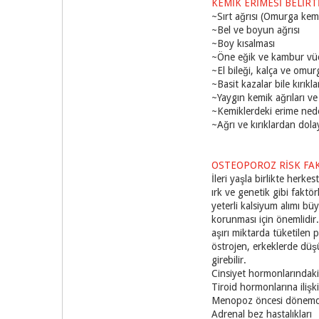
KEMİK ERİMESİ BELİRT
~Sırt ağrısı (Omurga kemi
~Bel ve boyun ağrısı
~Boy kısalması
~Öne eğik ve kambur vüc
~El bileği, kalça ve omurg
~Basit kazalar bile kırıkl
~Yaygın kemik ağrıları ve
~Kemiklerdeki erime nede
~Ağrı ve kırıklardan dola
OSTEOPOROZ RİSK FA
İleri yaşla birlikte herk
ırk ve genetik gibi faktör
yeterli kalsiyum alımı bü
korunması için önemlidir.
aşırı miktarda tüketilen 
östrojen, erkeklerde düşü
girebilir.
Cinsiyet hormonlarındaki
Tiroid hormonlarına ilişk
Menopoz öncesi dönemde 
Adrenal bez hastalıkları