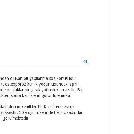
#1
larından oluşan bir yapılanma söz konusudur.
akat osteoporoz kemik yoğunluğundaki aşırı
nde boşluklar oluşarak yoğunlukları azalır. Bu
ştikten sonra kemiklerin görüntülenmesi
ada bulunan kemiklerdir. Kemik erimesinin
ha yüksektir. 50 yaşın üzerinde her üç kadından
a) görülmektedir.