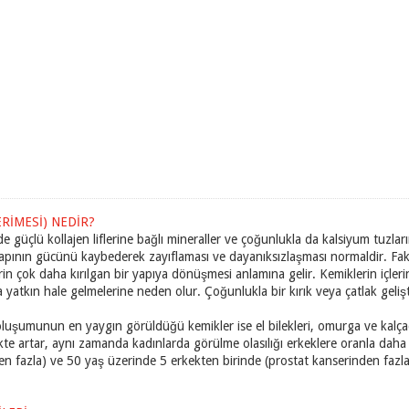
RİMESİ) NEDİR?
de güçlü kollajen liflerine bağlı mineraller ve çoğunlukla da kalsiyum tuz
yapının gücünü kaybederek zayıflaması ve dayanıksızlaşması normaldir. F
n çok daha kırılgan bir yapıya dönüşmesi anlamına gelir. Kemiklerin içleri
 yatkın hale gelmelerine neden olur. Çoğunlukla bir kırık veya çatlak geli
oluşumunun en yaygın görüldüğü kemikler ise el bilekleri, omurga ve kalç
likte artar, aynı zamanda kadınlarda görülme olasılığı erkeklere oranla da
n fazla) ve 50 yaş üzerinde 5 erkekten birinde (prostat kanserinden fazl