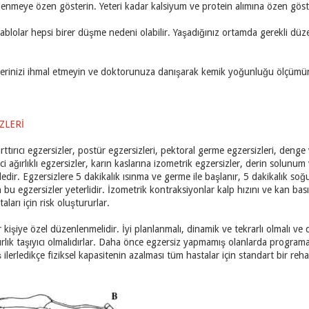
slenmeye özen gösterin. Yeteri kadar kalsiyum ve protein alımına özen göst
kablolar hepsi birer düşme nedeni olabilir. Yaşadığınız ortamda gerekli dü
llerinizi ihmal etmeyin ve doktorunuza danışarak kemik yoğunluğu ölçümü
ZLERİ
arttırıcı egzersizler, postür egzersizleri, pektoral germe egzersizleri, den
ici ağırlıklı egzersizler, karın kaslarına izometrik egzersizler, derin solun
dedir. Egzersizlere 5 dakikalık ısınma ve germe ile başlanır, 5 dakikalık soğu
bu egzersizler yeterlidir. İzometrik kontraksiyonlar kalp hızını ve kan bas
aları için risk oluştururlar.
 kişiye özel düzenlenmelidir. İyi planlanmalı, dinamik ve tekrarlı olmalı ve 
ırlık taşıyıcı olmalıdırlar. Daha önce egzersiz yapmamış olanlarda program
Yaş ilerledikçe fiziksel kapasitenin azalması tüm hastalar için standart bir 