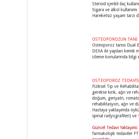
Steroid içerikli ilaç kullan
Sigara ve alkol kullanımı
Hareketsiz yaşam tarzı da
OSTEOPOROZUN TANI 
Osteoporoz tanısı Dual E
DEXA ile yapılan kemik mi
izleme konularında bilgi 
OSTEOPOROZ TEDAVİS
Fiziksel Tıp ve Rehabilit
gerekse kırık, ağrı ve reh
doğum, geriyatri, romato
rehabilitasyon, ağrı ve d
Hastaya yaklaşımda öykü,
spinal radyografileri) ve 
Güncel Tedavi Yaklaşımı
farmakolojik tedaviler F