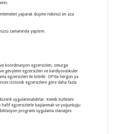
erin.
zenlemeleri yaparak düşme riskinizi en aza
nüzü zamanında yaptırın.
ge ve koordinasyon egzersizleri, omurga
um ve gevşeme egzersizleri ve kardiyovaskuler
ma egzersizleri ile bitirilir. OP’da hergün ya
ıncını izotonik egzersizlere göre daha fazla
düzenli uygulanmalıdırlar. Kemik kütlesini
a hafif egzersizlerle başlanmalı ve yoğunluğu
rehabilitasyon programı uygulama olanağını