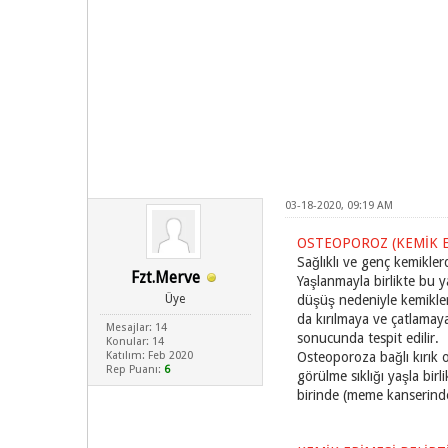
03-18-2020, 09:19 AM
OSTEOPOROZ (KEMİK E
Sağlıklı ve genç kemikler
Fzt.Merve
Yaşlanmayla birlikte bu 
Üye
düşüş nedeniyle kemikleri
da kırılmaya ve çatlamaya
Mesajlar: 14
sonucunda tespit edilir.
Konular: 14
Katılım: Feb 2020
Osteoporoza bağlı kırık 
Rep Puanı:
6
görülme sıklığı yaşla bir
birinde (meme kanserinde