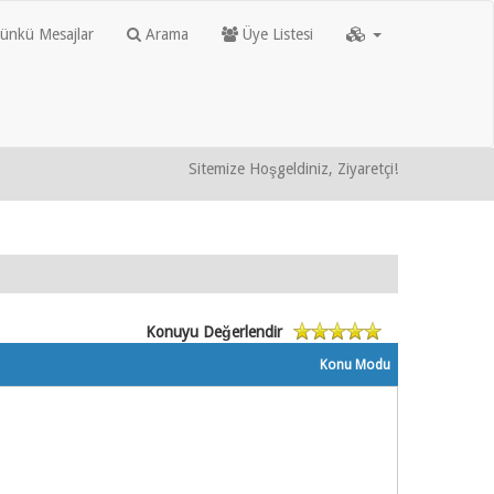
nkü Mesajlar
Arama
Üye Listesi
Sitemize Hoşgeldiniz, Ziyaretçi!
Konuyu Değerlendir
Konu Modu