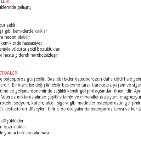
İLERİ
klerinde gelişir.)
ut şekli
a gibi kemiklerde kırıklar
ara neden olabilir
 kemiklerde hassasiyet
niyle vücutta şekil bozuklukları
yı hasta giderek hareketsizleşir
KTÖRLERİ
este osteoporoz gelişebilir. Bazı ek riskler osteoporozun daha ciddi hale gel
lerdir. Bir kısmı ise değiştirilebilir beslenme tarzı, hareketsiz yaşam ve si
yüme ve gelişme döneminde sağlıklı kemik gelişimi açısından önemlidir. Ayrıc
 Yetersiz miktarda alınan çeşitli vitamin ve mineraller (kalsiyum, magnezyu
protein, sodyum, kafein, alkol, sigara gibi maddeler osteoporozun gelişimi
k testosteron düzeyleri, birinci derece yakında osteoporoz tanısı ve kortizon
 düşüklükler
in bozukluklar
yumurtalıkların alınması