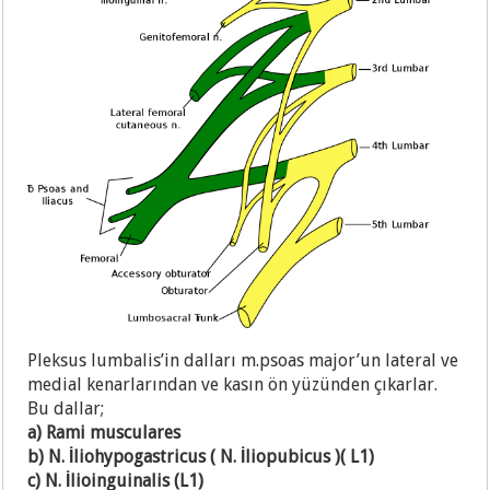
Pleksus lumbalis’in dalları m.psoas major’un lateral ve
medial kenarlarından ve kasın ön yüzünden çıkarlar.
Bu dallar;
a) Rami musculares
b) N. İliohypogastricus ( N. İliopubicus )( L1)
c) N. İlioinguinalis (L1)