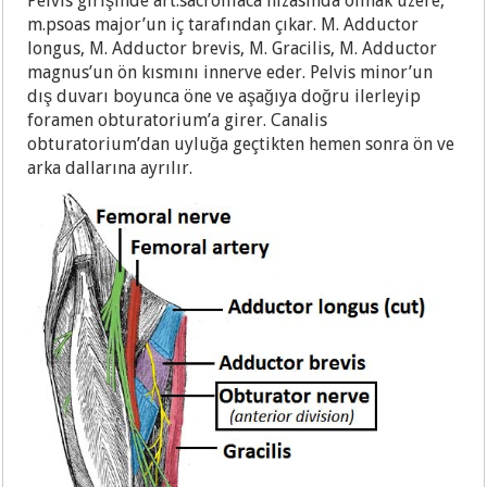
Pelvis girişinde art.sacroiliaca hizasında olmak üzere,
m.psoas major’un iç tarafından çıkar. M. Adductor
longus, M. Adductor brevis, M. Gracilis, M. Adductor
magnus’un ön kısmını innerve eder. Pelvis minor’un
dış duvarı boyunca öne ve aşağıya doğru ilerleyip
foramen obturatorium’a girer. Canalis
obturatorium’dan uyluğa geçtikten hemen sonra ön ve
arka dallarına ayrılır.