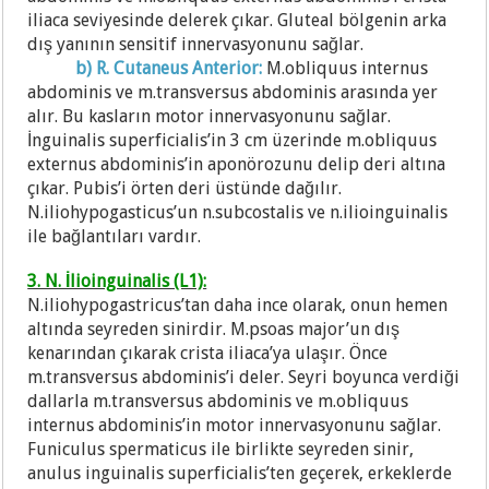
iliaca seviyesinde delerek çıkar. Gluteal bölgenin arka
dış yanının sensitif innervasyonunu sağlar.
b) R. Cutaneus Anterior:
M.obliquus internus
abdominis ve m.transversus abdominis arasında yer
alır. Bu kasların motor innervasyonunu sağlar.
İnguinalis superficialis’in 3 cm üzerinde m.obliquus
externus abdominis’in aponörozunu delip deri altına
çıkar. Pubis’i örten deri üstünde dağılır.
N.iliohypogasticus’un n.subcostalis ve n.ilioinguinalis
ile bağlantıları vardır.
3. N. İlioinguinalis (L1):
N.iliohypogastricus’tan daha ince olarak, onun hemen
altında seyreden sinirdir. M.psoas major’un dış
kenarından çıkarak crista iliaca’ya ulaşır. Önce
m.transversus abdominis’i deler. Seyri boyunca verdiği
dallarla m.transversus abdominis ve m.obliquus
internus abdominis’in motor innervasyonunu sağlar.
Funiculus spermaticus ile birlikte seyreden sinir,
anulus inguinalis superficialis’ten geçerek, erkeklerde