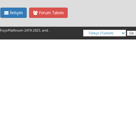
İletişim
Forum Takımı
FizyoPlatforum 2019-2025
.
and
.