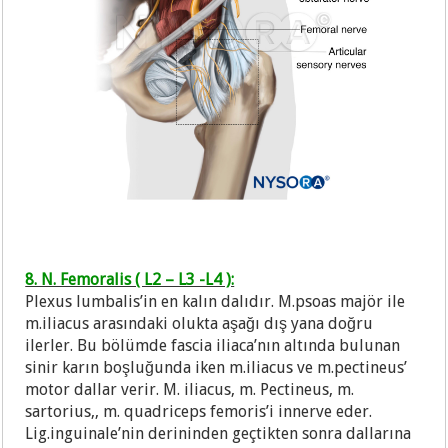
8. N. Femoralis ( L2 – L3 -L4 ):
Plexus lumbalis’in en kalın dalıdır. M.psoas majör ile
m.iliacus arasındaki olukta aşağı dış yana doğru
ilerler. Bu bölümde fascia iliaca’nın altında bulunan
sinir karın boşluğunda iken m.iliacus ve m.pectineus’
motor dallar verir. M. iliacus, m. Pectineus, m.
sartorius,, m. quadriceps femoris’i innerve eder.
Lig.inguinale’nin derininden geçtikten sonra dallarına