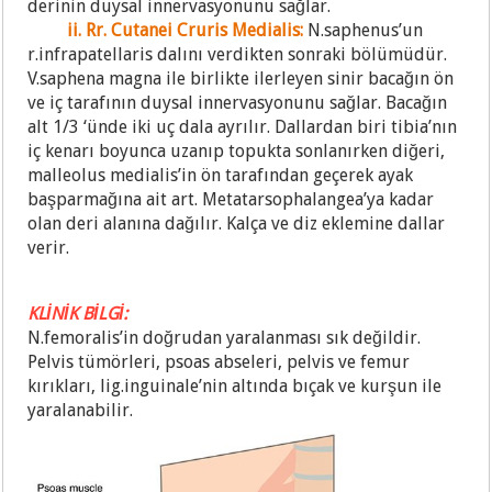
derinin duysal innervasyonunu sağlar.
ii. Rr. Cutanei Cruris Medialis:
N.saphenus’un
r.infrapatellaris dalını verdikten sonraki bölümüdür.
V.saphena magna ile birlikte ilerleyen sinir bacağın ön
ve iç tarafının duysal innervasyonunu sağlar. Bacağın
alt 1/3 ‘ünde iki uç dala ayrılır. Dallardan biri tibia’nın
iç kenarı boyunca uzanıp topukta sonlanırken diğeri,
malleolus medialis’in ön tarafından geçerek ayak
başparmağına ait art. Metatarsophalangea’ya kadar
olan deri alanına dağılır. Kalça ve diz eklemine dallar
verir.
KLİNİK BİLGİ:
N.femoralis’in doğrudan yaralanması sık değildir.
Pelvis tümörleri, psoas abseleri, pelvis ve femur
kırıkları, lig.inguinale’nin altında bıçak ve kurşun ile
yaralanabilir.