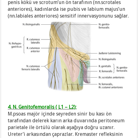
penis kökü ve scrotum’un ön tarafının (nn.scrotales
anteriores), kadınlarda ise pubis ve labium majus’un
(nn.labiales anteriores) sensitif innervasyonunu sağlar.
4. N. Genitofemoralis ( L1 – L2):
M.psoas majör içinde seyreden sinir bu kası ön
tarafından delerek karın arka duvarında peritoneum
parietale ile örtülü olarak aşağıya doğru uzanır.
Ureter’i arkasından çaprazlar. Kremaster refleksinin