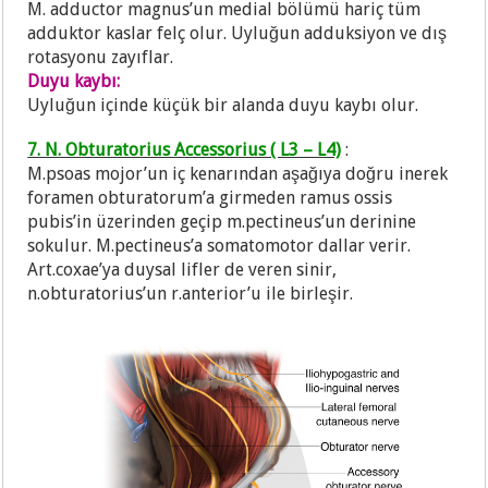
M. adductor magnus’un medial bölümü hariç tüm
adduktor kaslar felç olur. Uyluğun adduksiyon ve dış
rotasyonu zayıflar.
Duyu kaybı:
Uyluğun içinde küçük bir alanda duyu kaybı olur.
7. N. Obturatorius Accessorius ( L3 – L4)
:
M.psoas mojor’un iç kenarından aşağıya doğru inerek
foramen obturatorum’a girmeden ramus ossis
pubis’in üzerinden geçip m.pectineus’un derinine
sokulur. M.pectineus’a somatomotor dallar verir.
Art.coxae’ya duysal lifler de veren sinir,
n.obturatorius’un r.anterior’u ile birleşir.