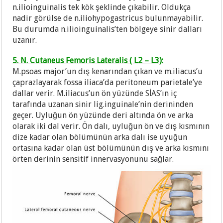
n.ilioinguinalis tek kök şeklinde çıkabilir. Oldukça
nadir görülse de n.iliohypogastricus bulunmayabilir.
Bu durumda n.ilioinguinalis’ten bölgeye sinir dalları
uzanır.
5. N. Cutaneus Femoris Lateralis ( L2 – L3):
M.psoas major’un dış kenarından çıkan ve m.iliacus’u
çaprazlayarak fossa iliaca’da peritoneum parietale’ye
dallar verir. M.iliacus’un ön yüzünde SİAS’ın iç
tarafında uzanan sinir lig.inguinale’nin derininden
geçer. Uyluğun ön yüzünde deri altında ön ve arka
olarak iki dal verir. Ön dalı, uyluğun ön ve dış kısmının
dize kadar olan bölümünün arka dalı ise uyuğun
ortasına kadar olan üst bölümünün dış ve arka kısmını
örten derinin sensitif innervasyonunu sağlar.