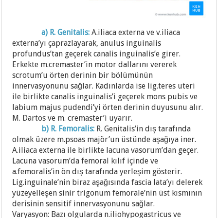
a) R. Genitalis:
A.iliaca externa ve v.iliaca
externa’yı çaprazlayarak, anulus inguinalis
profundus’tan geçerek canalis inguinalis’e girer.
Erkekte m.cremaster’in motor dallarını vererek
scrotum’u örten derinin bir bölümünün
innervasyonunu sağlar. Kadınlarda ise lig.teres uteri
ile birlikte canalis inguinalis’i geçerek mons pubis ve
labium majus pudendi’yi örten derinin duyusunu alır.
M. Dartos ve m. cremaster’i uyarır.
b) R. Femoralis:
R. Genitalis’in dış tarafında
olmak üzere m.psoas majör’un üstünde aşağıya iner.
A.iliaca externa ile birlikte lacuna vasorum’dan geçer.
Lacuna vasorum’da femoral kılıf içinde ve
a.femoralis’in ön dış tarafında yerleşim gösterir.
Lig.inguinale’nin biraz aşağısında fascia lata’yı delerek
yüzeyelleşen sinir trigonum femorale’nin üst kısmının
derisinin sensitif innervasyonunu sağlar.
Varyasyon: Bazı olgularda n.iliohypogastricus ve