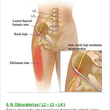
6. N. Obturatorius ( L2 – L3 – L4 ):