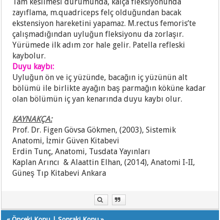
Tam kesilmesi durumunda, kalça fleksiyonunda
zayıflama, m.quadriceps felç olduğundan bacak
ekstensiyon hareketini yapamaz. M.rectus femoris’te
çalışmadığından uyluğun fleksiyonu da zorlaşır.
Yürümede ilk adım zor hale gelir. Patella refleski
kaybolur.
Duyu kaybı:
Uyluğun ön ve iç yüzünde, bacağın iç yüzünün alt
bölümü ile birlikte ayağın baş parmağın köküne kadar
olan bölümün iç yan kenarında duyu kaybı olur.
KAYNAKÇA:
Prof. Dr. Figen Gövsa Gökmen, (2003), Sistemik
Anatomi, İzmir Güven Kitabevi
Erdin Tunç, Anatomi, Tusdata Yayınları
Kaplan Arıncı & Alaattin Elhan, (2014), Anatomi I-II,
Güneş Tıp Kitabevi Ankara
«
Önceki Konu
|
Sonraki Konu
»