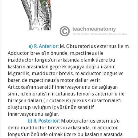
a) R. Anterior:
M. Obturatorius externus ile m.
Adductor brevis’in önünde, m.pectineus ile
m.adductor longus’un arkasında olamk üzere bu
kasların arasından geçerek aşağıya doğru uzanır.
M.gracilis, m.adductor brevis, m.adductor longus ve
bazen de m.pectineus’a motor dallar verir.
Art.coxae’nın sensitif innervasyonunu da sağlayan
sinir, n.femoralis’in n.cutaneus femoris anterior’u ile
birleşen dalları ( r.cutaneus) plexus subsartorialis’i
oluşturup uyluğun iç yüzünün sensitif
innervasyonunu sağlar.
b) R. Posterior:
M.obturatorius externus’u
delip m.adductor brevis’in arkasında, m.adductor
longus’un önünde olmak üzere bu kasların arasında