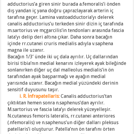
adductorius’a giren sinir burada a.femoralis’i önden
dış yandan iç yana doğru çaprazlayarak arterin iç
tarafına geçer. Lamina vastoadductoria’yı delerek
canalis adductorius’u terkeden sinir dizin iç tarafında
m.sartorius ve mçgarcilis’in tendonları arasında fascia
lata’yı delip deri altına çıkar. Daha sonra bacağın
içinde rr.cutanei cruris medialis adıyla v.saphena
magna ile uzanır.
Bacağın 1/3’ ünde iki uç dala ayrılır. Uç dallarından
birisi tibia’nın medial kenarını izleyerek ayak bileğinde
sonlanırken diğer uç dal malleolus medialis’in ön
tarafından ayak başparmağı ve ayağın medial
yarısında uzanır. Bacağın medial yüzündeki derinin
sensitif duyusunu taşır.
i. R. İnfrapatellaris:
Canalis adductorius’tan
çıktıktan hemen sonra n.saphenus’dan ayrılır.
M.sartorius ve fascia lata’yı delerek yüzeyelleşir.
N.cutaneus femoris lateralis, rr.cutanei anteriores
(.nfemoralis) ve n.saphenus’un diğer dalları pleksus
patellaris’i oluşturur. Patella’nın ön tarafını örten