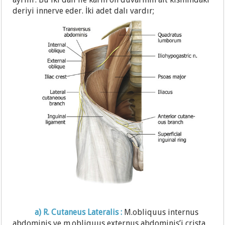
deriyi innerve eder. İki adet dalı vardır;
a) R. Cutaneus Lateralis :
M.obliquus internus
abdominis ve m.obliquus externus abdominis’i crista