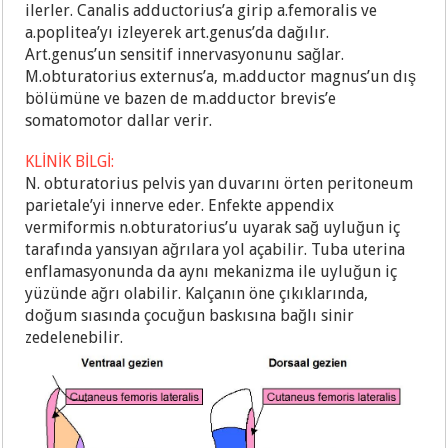
ilerler. Canalis adductorius’a girip a.femoralis ve
a.poplitea’yı izleyerek art.genus’da dağılır.
Art.genus’un sensitif innervasyonunu sağlar.
M.obturatorius externus’a, m.adductor magnus’un dış
bölümüne ve bazen de m.adductor brevis’e
somatomotor dallar verir.
KLİNİK BİLGİ:
N. obturatorius pelvis yan duvarını örten peritoneum
parietale’yi innerve eder. Enfekte appendix
vermiformis n.obturatorius’u uyarak sağ uyluğun iç
tarafında yansıyan ağrılara yol açabilir. Tuba uterina
enflamasyonunda da aynı mekanizma ile uyluğun iç
yüzünde ağrı olabilir. Kalçanın öne çıkıklarında,
doğum sıasında çocuğun baskısına bağlı sinir
zedelenebilir.