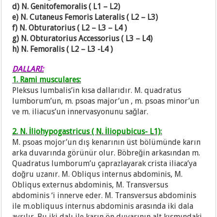
d) N. Genitofemoralis ( L1 – L2)
e) N. Cutaneus Femoris Lateralis ( L2 – L3)
f) N. Obturatorius ( L2 – L3 – L4 )
g) N. Obturatorius Accessorius ( L3 – L4)
h) N. Femoralis ( L2 – L3 -L4 )
DALLARI:
1. Rami musculares:
Pleksus lumbalis’in kısa dallarıdır. M. quadratus
lumborum’un, m. psoas major’un , m. psoas minor’un
ve m. iliacus’un innervasyonunu sağlar.
2. N. İliohypogastricus ( N. İliopubicus- L1):
M. psoas mojor’un dış kenarının üst bölümünde karın
arka duvarında görünür olur. Böbreğin arkasından m.
Quadratus lumborum’u çaprazlayarak crista iliaca’ya
doğru uzanır. M. Obliqus internus abdominis, M.
Obliqus externus abdominis, M. Transversus
abdominis ‘i innerve eder. M. Transversus abdominis
ile m.obliquus internus abdominis arasında iki dala
ayrılır. Bu iki dalı ile karın ön duvarının alt kısmındaki