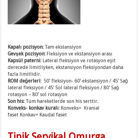
Kapalı pozisyon:
Tam ekstansiyon
Gevşek pozisyon:
Fleksiyon ve ekstansiyon arası
Kapsül paterni:
Lateral fleksiyon ve rotasyon eşit
derecede limitliyken, ekstansiyon
fleksiyondan daha
fazla limitlidir.
ROM değerleri:
50’ fleksiyon- 60’ ekstansiyon /
45’ Sağ
lateral fleksiyon / 4
5’ Sol lateral fleksiyon /
80’ Sağ
rotasyon – 80’ sol rotasyon
Son his:
Tüm hareketlerde son his serttir.
Konveks- konkav kuralı:
Konveks= Kranial
faset
Konkav= Kaudal faset
Tipik Servikal Omurga