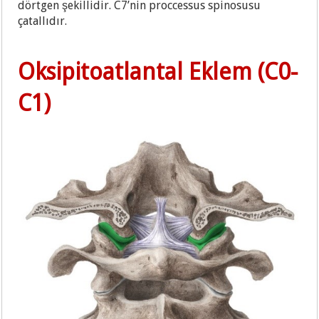
dörtgen şekillidir. C7’nin proccessus spinosusu
çatallıdır.
Oksipitoatlantal Eklem (C0-
C1)