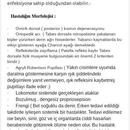
enfeksiyona sahip olduğundan olabilir.-
Hastalığın Morfolojisi :
·
Omirik dorsal ( posterior ) kısmın dejenerasyonu
·
Ortopedik acı ( Tabes dorsalis nöropatisine yakalanan
kişiler yürürken derin ağrı hissederler. Yabancı kaynaklarda bu
etkiyi gösteren ayağa Charcot ayağı demektedir.
·
Reflekslerde zayıflama ( Patella refleks kaybı Tabes
dorsalis fizik muayene bulgusundaki en önemli 2 kriterden
biridir.)
Yakın cisimlere uyumda
·
Agryll Robertson Pupillası (
daralma göstermesine karşın ışık şiddetindeki
değişimlere yanıt vermeyen, ışık refleksini kaybetmiş
pupillayı ifade eder .)
Lokomotor sistemde gerçekleşen ataklar
·
Bozulmuş . dengesiz propriosepsion
·
·
Frengi ( Bel soğuklu da denir. Erken tedavi edildiği
takdirde iyileşen sistemik bir hastalıktır. Tedavi edilemez
ise beyin, sinir, göz ve iç organlarda ciddi hasarları
beraberinde götürerek ölüme neden olur. Bu hastalık