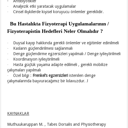
Antibiyotikler
·
Analjezik etki yaratacak uygulamalar
·
Cinsel ilişkilerde kişisel koruyucu önlemler gereklidir.
·
Bu Hastalıkta Fizyoterapi Uygulamalarının /
Fizyoterapistin Hedefleri Neler Olmalıdır ?
Duysal kayıp hakkında gerekli önlemler ve eğitimler edinilmeli
·
Kasların güçlendirilmesi sağlanmalı
·
Denge güçlendirme egzersizleri yapılmalı / Denge iyileştirilmeli
·
Koordinasyon iyileştirilmeli
·
Hasta güçlük yaşama adapte edilmeli , gerekli mobilize
·
çalışmaları yapılmalı
Özel bilgi :
Frenkel’s egzersizleri
istenilen denge
·
çalışmalarında başvuracağımız bir kılavuzdur.
J
KAYNAKLAR
Muthuukaruppan M. , Tabes Dorsalis and Physiotherapy