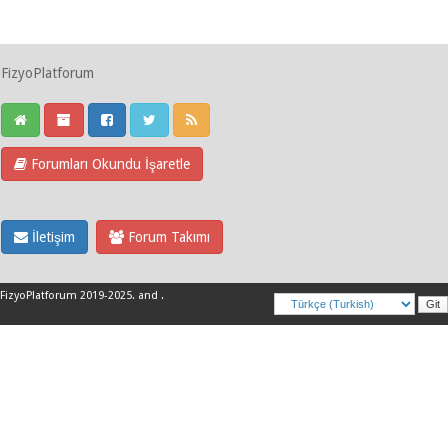
FizyoPlatforum
Forumları Okundu İşaretle
İletişim
Forum Takımı
FizyoPlatforum 2019-2025
.
and
.