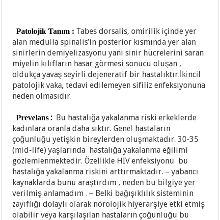
Tabes dorsalis, omirilik içinde yer
Patolojik Tanım :
alan medulla spinalis’in posterior kısmında yer alan
sinirlerin demiyelizasyonu yani sinir hücrelerini saran
miyelin kılıfların hasar görmesi sonucu oluşan ,
oldukça yavaş seyirli dejeneratif bir hastalıktır.İkincil
patolojik vaka, tedavi edilemeyen sifiliz enfeksiyonuna
neden olmasıdır.
:
Bu hastalığa yakalanma riski erkeklerde
Prevelans
kadınlara oranla daha sıktır. Genel hastaların
çoğunluğu yetişkin bireylerden oluşmaktadır. 30-35
(mid-life) yaşlarında hastalığa yakalanma eğilimi
gözlemlenmektedir. Özellikle HIV enfeksiyonu bu
hastalığa yakalanma riskini arttırmaktadır. – yabancı
kaynaklarda bunu araştırdım , neden bu bilgiye yer
verilmiş anlamadım . – Belki bağışıklılık sisteminin
zayıflığı dolaylı olarak nörolojik hiyerarşiye etki etmiş
olabilir veya karşılaşılan hastaların çoğunluğu bu