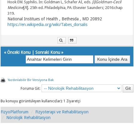
Hook EW. Syphilis. In: Goldman L, Schafer AI, eds.
[i]Goldman-Cecil
[/i]
Medicine
. 25th ed. Philadelphia, PA: Elsevier Saunders; 2016:chap
319.
National Institues of Health , Bethesda , MD 20892
https://en.wikipedia.org/wiki/Tabes_dorsalis
«
Önceki Konu
|
Sonraki Konu
»
Yazdırılabilir Bir Versiyona Bak
Foruma Git:
Bu konuyu görüntüleyen kullanıcı(lar): 1 Ziyaretçi
FizyoPlatforum
Fizyoterapi ve Rehabilitasyon
Nörolojik Rehabilitasyon