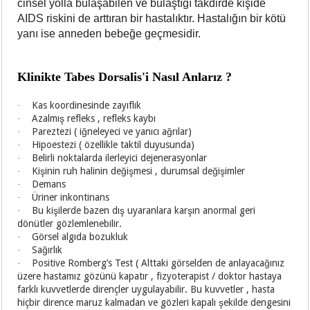
cinsel yolla bulaşabilen ve bulaştığı takdirde kişide
AIDS riskini de arttıran bir hastalıktır. Hastalığın bir kötü
yanı ise anneden bebeğe geçmesidir.
K
linikte Tabes Dorsalis'i Nasıl Anlarız ?
Kas koordinesinde zayıflık
·
Azalmış refleks , refleks kaybı
·
Pareztezi ( iğneleyeci ve yanıcı ağrılar)
·
Hipoestezi ( özellikle taktil duyusunda)
·
Belirli noktalarda ilerleyici dejenerasyonlar
·
Kişinin ruh halinin değişmesi , durumsal değişimler
·
Demans
·
Üriner inkontinans
·
Bu kişilerde bazen dış uyaranlara karşın anormal geri
·
dönütler gözlemlenebilir.
Görsel algıda bozukluk
·
Sağırlık
·
Positive Romberg’s Test ( Alttaki görselden de anlayacağınız
·
üzere hastamız gözünü kapatır , fizyoterapist / doktor hastaya
farklı kuvvetlerde dirençler uygulayabilir. Bu kuvvetler , hasta
hiçbir dirence maruz kalmadan ve gözleri kapalı şekilde dengesini