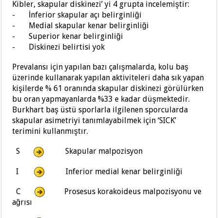
Kibler, skapular diskinezi’ yi 4 grupta incelemiştir:
-
İnferior skapular açı belirginliği
-
Medial skapular kenar belirginliği
-
Superior kenar belirginliği
-
Diskinezi belirtisi yok
P
revalansı için yapılan bazı çalışmalarda, kolu baş
üzerinde kullanarak yapılan aktiviteleri daha sık yapan
kişilerde % 61 oranında skapular diskinezi görülürken
bu oran yapmayanlarda %33 e kadar düşmektedir.
Burkhart baş üstü sporlarla ilgilenen sporcularda
skapular asimetriyi tanımlayabilmek için ‘SICK’
terimini kullanmıştır.
S
Skapular malpozisyon
I
Inferior medial kenar belirginliği
C
Prosesus korakoideus malpozisyonu ve
ağrısı