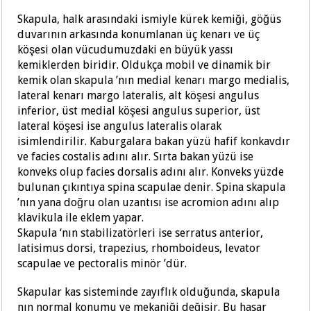
Skapula, halk arasındaki ismi
yle kürek kemiği, göğüs
duvar
ının arkasında konumlanan üç kenarı ve üç
köşesi olan vücudumuzdaki en büyük yassı
kemiklerden biridir. Oldukça mobil ve dinamik bir
k
emik olan ska
pula ’nın medial kenarı margo medialis,
lateral kenarı margo lateralis, alt köşesi angulus
inferior, üst medial köşesi angulus superior, üst
lateral k
öşesi ise ang
ulus lateralis olarak
isimlendirilir. Kaburgalara bakan yüzü hafif konkavdır
ve facies costalis adını alır. Sırta bakan yüzü ise
konveks olup facies dorsalis adını alır. Konveks yüzde
bulunan çıkıntıya spina scapulae denir. Spina skapula
’nın yana doğru olan uzantısı ise acromion adını alıp
klavikula ile eklem yapar.
Skapula ‘nın stabilizatörleri ise serratus anterior,
latisimus dorsi, trapezius, rhomboideus, levator
scapulae ve pectoralis minör ’dür.
Skapular kas sisteminde zayıflık olduğunda, skapula
nın normal konumu ve mekaniği değişir. Bu hasar