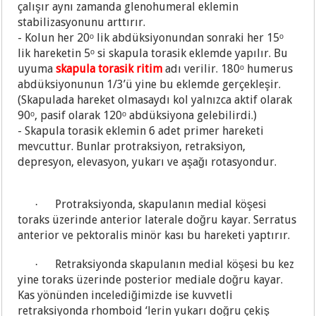
çalışır aynı zamanda glenohumeral eklemin
stabilizasyonunu arttırır.
- Kolun her 20ᵒ lik abdüksiyonundan sonraki her 15ᵒ
lik hareketin 5ᵒ si skapula torasik eklemde yapılır. Bu
uyuma
skapula torasik ritim
adı verilir. 180ᵒ humerus
abdüksiyonunun 1/3’ü yine bu eklemde gerçekleşir.
(Skapulada hareket olmasaydı kol yalnızca aktif olarak
90ᵒ, pasif olarak 120ᵒ abdüksiyona gelebilirdi.)
- Skapula torasik eklemin 6 adet primer hareketi
mevcuttur. Bunlar protraksiyon, retraksiyon,
depresyon, elevasyon, yukarı ve aşağı rotasyondur.
Protraksiyonda, skapulanın medial köşesi
·
toraks üzerinde anterior laterale doğru kayar. Serratus
anterior ve pektoralis minör kası bu hareketi yaptırır.
Retraksiyonda skapulanın medial köşesi bu kez
·
yine toraks üzerinde posterior mediale doğru kayar.
Kas yönünden incelediğimizde ise kuvvetli
retraksiyonda rhomboid ‘lerin yukarı doğru çekiş