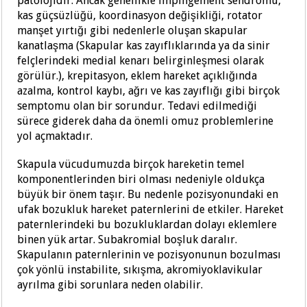
patolojidir. Ancak genellikle impingement sendromu,
kas güçsüzlüğü, koordinasyon değişikliği, rotator
manşet yırtığı gibi nedenlerle oluşan skapular
kanatlaşma (Skapular kas zayıflıklarında ya da sinir
felçlerindeki medial kenarı belirginleşmesi olarak
görülür.), krepitasyon, eklem hareket açıklığında
azalma, kontrol kaybı, ağrı ve kas zayıflığı gibi birçok
semptomu olan bir sorundur. Tedavi edilmediği
sürece giderek daha da önemli omuz problemlerine
yol açmaktadır.
Skapula vücudumuzda birçok hareketin temel
komponentlerinden biri olması nedeniyle oldukça
büyük bir önem taşır. Bu nedenle pozisyonundaki en
ufak bozukluk hareket paternlerini de etkiler. Hareket
paternlerindeki bu bozukluklardan dolayı eklemlere
binen yük artar. Subakromial boşluk daralır.
Skapulanın paternlerinin ve pozisyonunun bozulması
çok yönlü instabilite, sıkışma, akromiyoklavikular
ayrılma gibi sorunlara neden olabilir.