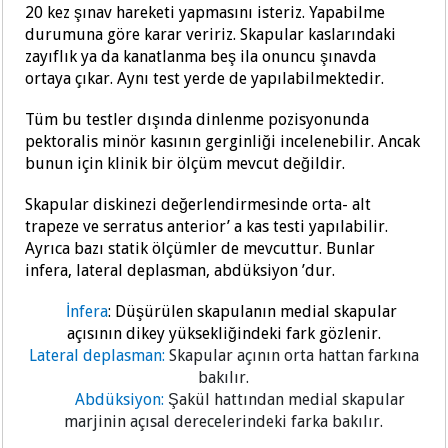
20 kez şınav hareketi yapmasını isteriz. Yapabilme
durumuna göre karar veririz. Skapular kaslarındaki
zayıflık ya da kanatlanma beş ila onuncu şınavda
ortaya çıkar.
Aynı test yerde de yapılabilmektedir.
Tüm bu testler dışında dinlenme pozisyonunda
pektoralis minör kasının gerginliği incelenebilir. Ancak
bunun için klinik bir ölçüm mevcut değildir.
Skapular diskinezi değerlendirmesinde orta- alt
trapeze ve serratus anterior’ a kas testi yapılabilir.
Ayrıca bazı statik ölçümler de mevcuttur. Bunlar
infera, lateral deplasman, abdüksiyon ’dur.
İnfera
: Düşürülen skapulanın medial skapular
açısının dikey yüksekliğindeki fark gözlenir.
Lateral deplasman:
Skapular açının orta hattan farkına
bakılır.
Abdüksiyon:
Şakül hattından medial skapular
marjinin açısal derecelerindeki farka bakılır.