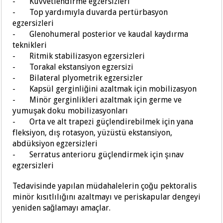
-
Kuvvetlendirme egzersizleri
-
Top yardımıyla duvarda pertürbasyon
egzersizleri
-
Glenohumeral posterior ve kaudal kaydırma
teknikleri
-
Ritmik stabilizasyon egzersizleri
-
Torakal ekstansiyon egzersizi
-
Bilateral plyometrik egzersizler
-
Kapsül gerginliğini azaltmak için mobilizasyon
-
Minör gerginlikleri azaltmak için germe ve
yumuşak doku mobilizasyonları
-
Orta ve alt trapezi güçlendirebilmek için yana
fleksiyon, dış rotasyon, yüzüstü ekstansiyon,
abdüksiyon egzersizleri
-
Serratus anterioru güçlendirmek için şınav
egzersizleri
Tedavisinde yapılan müdahalelerin çoğu pektoralis
minör kısıtlılığını azaltmayı ve periskapular dengeyi
yeniden sağlamayı amaçlar.