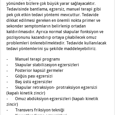
yönünden bizlere çok büyük yarar sağlayacaktır.
Tedavisinde bantlama, egzersiz, manuel terapi gibi
pek çok etkin tedavi yöntemi mevcuttur. Tedavide
dikkat edilmesi gereken en önemli nokta primer ve
sekonder semptomların belirlenip ortadan
kaldırılmasıdır. Ayrıca normal skapular fonksiyon ve
pozisyonunu kazandırıp ortaya çıkabilecek omuz
problemleri önlenebilmektedir. Tedavide kullanılacak
tedavi yöntemlerini şu şekilde maddeleyebiliriz.
-
Manuel terapi programı
-
Skapular stabilizasyon egzersizleri
Posterior kapsül germeler
-
-
Göğüs pası egzersizi
-
Baş üstü egzersizler
-
Skapular retraksiyon- protraksiyon egzersizi
(kapalı kinetik zincir)
-
Omuz abdüksiyon egzersizleri (kapalı kinetik
zincir)
-
Transvers friksiyon tekniği