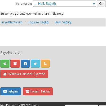
Foruma Git:
Bu konuyu görüntüleyen kullanıcı(lar): 1 Ziyaretçi
FizyoPlatforum
Toplum Sağlığı
Halk Sağlığı
FizyoPlatforum
Forumları Okundu İşaretle
İletişim
Forum Takımı
FizyoPlatforum 2019-2025
.
and
.