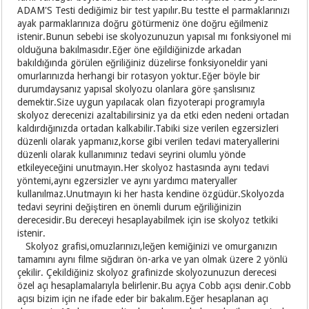
ADAM'S Testi dediğimiz bir test yapılır.Bu testte el parmaklarınızı
ayak parmaklarınıza doğru götürmeniz öne doğru eğilmeniz
istenir.Bunun sebebi ise skolyozunuzun yapısal mı fonksiyonel mi
olduğuna bakılmasıdır.Eğer öne eğildiğinizde arkadan
bakıldığında görülen eğriliğiniz düzelirse fonksiyoneldir yani
omurlarınızda herhangi bir rotasyon yoktur.Eğer böyle bir
durumdaysanız yapısal skolyozu olanlara göre şanslısınız
demektir.Size uygun yapılacak olan fizyoterapi programıyla
skolyoz derecenizi azaltabilirsiniz ya da etki eden nedeni ortadan
kaldırdığınızda ortadan kalkabilir.Tabiki size verilen egzersizleri
düzenli olarak yapmanız,korse gibi verilen tedavi materyallerini
düzenli olarak kullanımınız tedavi seyrini olumlu yönde
etkileyeceğini unutmayın.Her skolyoz hastasında aynı tedavi
yöntemi,aynı egzersizler ve aynı yardımcı materyaller
kullanılmaz.Unutmayın ki her hasta kendine özgüdür.Skolyozda
tedavi seyrini değiştiren en önemli durum eğriliğinizin
derecesidir.Bu dereceyi hesaplayabilmek için ise skolyoz tetkiki
istenir.
Skolyoz grafisi,omuzlarınızı,leğen kemiğinizi ve omurganızın
tamamını aynı filme sığdıran ön-arka ve yan olmak üzere 2 yönlü
çekilir. Çekildiğiniz skolyoz grafinizde skolyozunuzun derecesi
özel açı hesaplamalarıyla belirlenir.Bu açıya Cobb açısı denir.Cobb
açısı bizim için ne ifade eder bir bakalım.Eğer hesaplanan açı