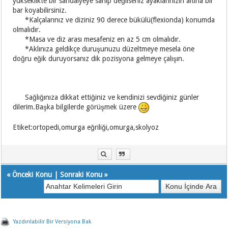
yükseklikte bir sandalyeye sahip değilseniz ayaklarınızın altına bir
bar koyabilirsiniz.
*Kalçalarınız ve diziniz 90 derece bükülü(flexionda) konumda
olmalıdır.
*Masa ve diz arası mesafeniz en az 5 cm olmalıdır.
*Aklınıza geldikçe duruşunuzu düzeltmeye mesela öne
doğru eğik duruyorsanız dik pozisyona gelmeye çalışın.
Sağlığınıza dikkat ettiğiniz ve kendinizi sevdiğiniz günler
dilerim.Başka bilgilerde görüşmek üzere
Etiket:ortopedi,omurga eğriliği,omurga,skolyoz
«
Önceki Konu
|
Sonraki Konu
»
Yazdırılabilir Bir Versiyona Bak