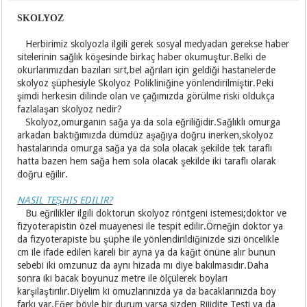
SKOLYOZ
Herbirimiz skolyozla ilgili gerek sosyal medyadan gerekse haber
sitelerinin sağlık köşesinde birkaç haber okumuştur.Belki de
okurlarımızdan bazıları sırt,bel ağrıları için geldiği hastanelerde
skolyoz şüphesiyle Skolyoz Polikliniğine yönlendirilmiştir.Peki
şimdi herkesin dilinde olan ve çağımızda görülme riski oldukça
fazlalaşan skolyoz nedir?
Skolyoz,omurganın sağa ya da sola eğriliğidir.Sağlıklı omurga
arkadan baktığımızda dümdüz aşağıya doğru inerken,skolyoz
hastalarında omurga sağa ya da sola olacak şekilde tek taraflı
hatta bazen hem sağa hem sola olacak şekilde iki taraflı olarak
doğru eğilir.
NASIL TEŞHIS EDILIR?
Bu eğrilikler ilgili doktorun skolyoz röntgeni istemesi;doktor ve
fizyoterapistin özel muayenesi ile tespit edilir.Örneğin doktor ya
da fizyoterapiste bu şüphe ile yönlendirildiğinizde sizi öncelikle
cm ile ifade edilen kareli bir ayna ya da kağıt önüne alır bunun
sebebi iki omzunuz da aynı hizada mı diye bakılmasıdır.Daha
sonra iki bacak boyunuz metre ile ölçülerek boyları
karşılaştırılır.Diyelim ki omuzlarınızda ya da bacaklarınızda boy
farkı var.Eğer böyle bir durum varsa sizden Rijidite Testi ya da