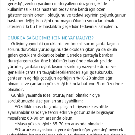
gerektiği;verilen yardımcı materyallerin düzgün şekilde
kullanılması kısaca hastanın tedavisine kendi için özen
göstermesinin önemli olduğunu ve tedavi seyrinin çoğunluğunun
hastanın değiştireceğini unutmayın.Olumlu sonuçlar almak
isterseniz ki bu her hastalıkta geçerlidir tedavinizi sahiplenin.
OMURGA SAĞLIGIMIZ ICIN NE YAPMALIYIZ?
Gelişim yaşındaki çocuklarda en önemli sorun çanta taşıma
sorunudur.Yolda yürüdüğünüzde okuldan çıkan ya da okula
giden çocuklara dikkatlice bakın.Genelde çantayla beraber
duruşları;omuzlar öne bükülmüş baş önde olacak şekilde
yürürler, çantaları uyluk kısmına sarkmış vaziyette durur ve
genellikle çantaları taşıyabileceklerinden ağır gözükür.Okul
çantasının ağırlığı çocuğun ağırlığının %10-20 sinden ağır
olmamalı ve çantanın yüksekliği bel orta hattının 5 cm üzerinde
olmalıdır.
Günlük yaşamda ideal oturuş nasıl olmalıdır diye
sorduğunuzda size şunları sıralayabilirim:
*Özellikle masa başında çalışan biriyseniz kesinlikle
ayarlanabilir sandalye tercih edin ve gözünüz ile bilgisayar
mesafeniz 60-90 cm arasında olsun.
*Masa yüksekliğiniz 65-70 cm arasında olmalıdır.
*Otururken ayaklarınız yere değmeli eğer yere değmeyecek