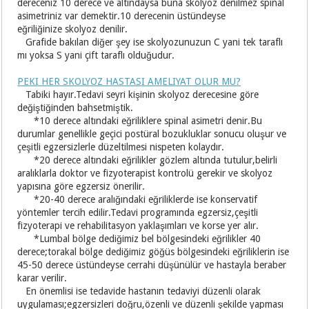
dereceniz 10 derece ve altındaysa buna skolyoz denilmez spinal
asimetriniz var demektir.10 derecenin üstündeyse
eğriliğinize skolyoz denilir.
Grafide bakılan diğer şey ise skolyozunuzun C yani tek taraflı
mı yoksa S yani çift taraflı olduğudur.
PEKI HER SKOLYOZ HASTASI AMELIYAT OLUR MU?
Tabiki hayır.Tedavi seyri kişinin skolyoz derecesine göre
değiştiğinden bahsetmiştik.
*10 derece altındaki eğriliklere spinal asimetri denir.Bu
durumlar genellikle geçici postüral bozukluklar sonucu oluşur ve
çeşitli egzersizlerle düzeltilmesi nispeten kolaydır.
*20 derece altındaki eğrilikler gözlem altında tutulur,belirli
aralıklarla doktor ve fizyoterapist kontrolü gerekir ve skolyoz
yapısına göre egzersiz önerilir.
*20-40 derece aralığındaki eğriliklerde ise konservatif
yöntemler tercih edilir.Tedavi programında egzersiz,çeşitli
fizyoterapi ve rehabilitasyon yaklaşımları ve korse yer alır.
*Lumbal bölge dediğimiz bel bölgesindeki eğrilikler 40
derece;torakal bölge dediğimiz göğüs bölgesindeki eğriliklerin ise
45-50 derece üstündeyse cerrahi düşünülür ve hastayla beraber
karar verilir.
En önemlisi ise tedavide hastanın tedaviyi düzenli olarak
uygulaması;egzersizleri doğru,özenli ve düzenli şekilde yapması