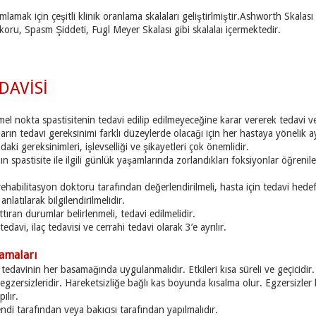
ımlamak için çeşitli klinik oranlama skalaları geliştirlmiştir.Ashworth Ska
oru, Spasm Şiddeti, Fugl Meyer Skalası gibi skalalaı içermektedir.
EDAVİSİ
mel nokta spastisitenin tedavi edilip edilmeyeceğine karar vererek tedavi ve
aların tedavi gereksinimi farklı düzeylerde olacağı için her hastaya yönelik 
ki gereksinimleri, işlevselliği ve şikayetleri çok önemlidir.
ın spastisite ile ilgili günlük yaşamlarında zorlandıkları foksiyonlar öğren
 rehabilitasyon doktoru tarafından değerlendirilmeli, hasta için tedavi hedef
anlatılarak bilgilendirilmelidir.
ttıran durumlar belirlenmeli, tedavi edilmelidir.
edavi, ilaç tedavisi ve cerrahi tedavi olarak 3’e ayrılır.
lamaları
 tedavinin her basamağında uygulanmalıdır. Etkileri kısa süreli ve geçicidi
 egzersizleridir. Hareketsizliğe bağlı kas boyunda kısalma olur. Egzersizle
ılır.
di tarafından veya bakıcısı tarafından yapılmalıdır.