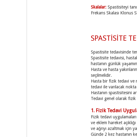
Skalalar:
Spastisiteyi tan
Frekans Skalası Klonus Sk
SPASTİSİTE T
Spastisite tedavisinde te
Spastisite tedavisi, hast
hastanın günlük yaşamında
Hasta ve hasta yakınların
seçilmelidir.
Hasta bir fizik tedavi ve
tedavi ile varılacak nokta 
Hastanın spastisitesini ar
Tedavi genel olarak fizik t
1. Fizik Tedavi Uygu
Fizik tedavi uygulamaları
ve eklem hareket açıklığı
ve ağrıyı azaltmak için yap
Günde 2 kez hastanın ken