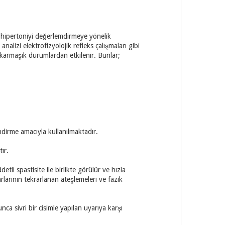
 hipertoniyi değerlemdirmeye yönelik
nalizi elektrofizyolojik refleks çalışmaları gibi
 karmaşık durumlardan etkilenir. Bunlar;
ndirme amacıyla kullanılmaktadır.
ır.
tli spastisite ile birlikte görülür ve hızla
larının tekrarlanan ateşlemeleri ve fazik
a sivri bir cisimle yapılan uyarıya karşı