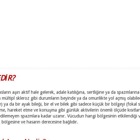
EDİR?
 kasların aşırı aktif hale gelerek, adale katılığına, sertliğine ya da spazmla
a mültipl skleroz gibi durumların beyinde ya da omurilikte yol açmış olabile
 ya da bir ayak bileği, bir el ve bilek gibi sadece küçük bir bölgeyi (fokal sp
e, hareket etme ve konuşma gibi günlük aktivilerin önemli ölçüde kısıtlanm
l edilemeyen spazmlara kadar uzanır. Vücudun hangi bölgesinin etkilendiği 
 bölgesine ve hasarın derecesine bağlıdır.