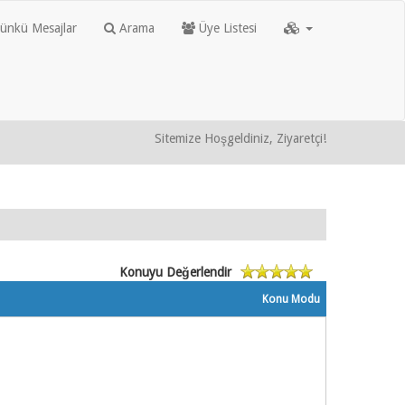
nkü Mesajlar
Arama
Üye Listesi
Sitemize Hoşgeldiniz, Ziyaretçi!
Konuyu Değerlendir
Konu Modu