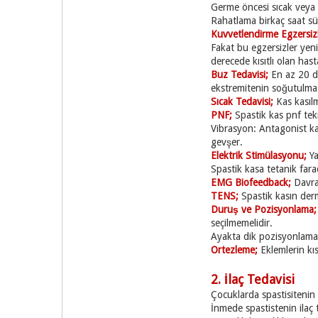
Germe öncesi sıcak veya s
Rahatlama birkaç saat sü
Kuvvetlendirme Egzersizl
Fakat bu egzersizler yeni
derecede kısıtlı olan ha
Buz Tedavisi;
En az 20 da
ekstremitenin soğutulması
Sıcak Tedavisi;
Kas kasılm
PNF;
Spastik kas pnf tek
Vibrasyon: Antagonist kas
gevşer.
Elektrik
Stimülasyonu;
Ya
Spastik kasa tetanik far
EMG Biofeedback;
Davra
TENS;
Spastik kasın derm
Duruş ve Pozisyonlama
seçilmemelidir.
Ayakta dik pozisyonlama i
Ortezleme;
Eklemlerin kıs
2. İlaç Tedavisi
Çocuklarda spastisitenin i
İnmede spastistenin ilaç 