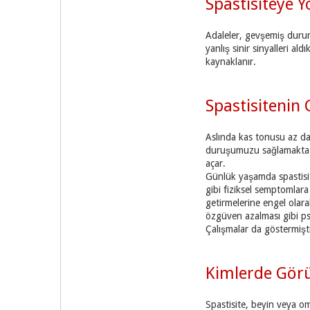
Spastisiteye 
Adaleler, gevşemiş durum
yanlış sinir sinyalleri a
kaynaklanır.
Spastisitenin
Aslında kas tonusu az da
duruşumuzu sağlamakta gö
açar.
Günlük yaşamda spastisite
gibi fiziksel semptomlara
getirmelerine engel olar
özgüven azalması gibi psik
Çalışmalar da göstermişti
Kimlerde Gör
Spastisite, beyin veya om