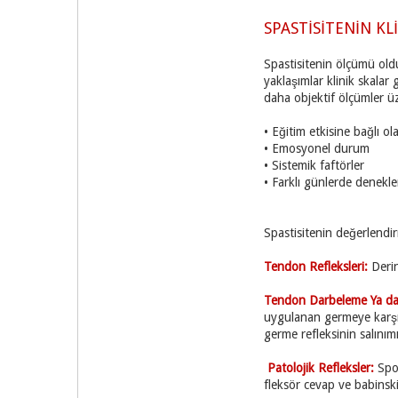
SPASTİSİTENİN KL
Spastisitenin ölçümü old
yaklaşımlar klinik skalar 
daha objektif ölçümler üz
• Eğitim etkisine bağlı o
• Emosyonel durum
• Sistemik faftörler
• Farklı günlerde denekler
Spastisitenin değerlendir
Tendon Refleksleri:
Derin
Tendon Darbeleme Ya da
uygulanan germeye karşı k
germe refleksinin salın
Patolojik Refleksler:
Spo
fleksör cevap ve babinski