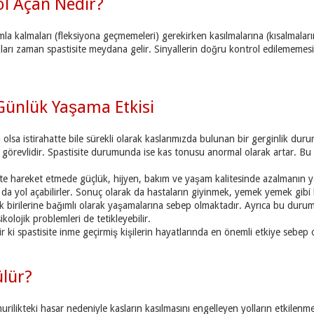
Yol Açan Nedir?
la kalmaları (fleksiyona geçmemeleri) gerekirken kasılmalarına (kısalmalar
ldıkları zaman spastisite meydana gelir. Sinyallerin doğru kontrol edilememes
 Günlük Yaşama Etkisi
 olsa istirahatte bile sürekli olarak kaslarımızda bulunan bir gerginlik 
revlidir. Spastisite durumunda ise kas tonusu anormal olarak artar. Bu 
 hareket etmede güçlük, hijyen, bakım ve yaşam kalitesinde azalmanın yanıs
 da yol açabilirler. Sonuç olarak da hastaların giyinmek, yemek yemek gibi b
ak birilerine bağımlı olarak yaşamalarına sebep olmaktadır. Ayrıca bu dur
olojik problemleri de tetikleyebilir.
r ki spastisite inme geçirmiş kişilerin hayatlarında en önemli etkiye sebep 
ülür?
urilikteki hasar nedeniyle kasların kasılmasını engelleyen yolların etkilenme