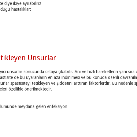
e diye ikiye ayırabiliriz
ldüğü hastalıklar;
etikleyen Unsurlar
leyici unsurlar sonucunda ortaya çıkabilir. Ani ve hızlı hareketlerin yanı 
spastisite de bu uyaranların en aza indirilmesi ve bu konuda özenli davranıl
rlar spastisiteyi tetikleyen ve şiddetini arttıran faktörlerdir. Bu nedenle s
eri özellikle önerilmektedir.
ölümünde meydana gelen enfeksiyon