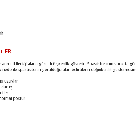
ak
TİLERİ
hasarın etkilediği alana göre değişkenlik gösterir. Spastisite tüm vücutta gör
u nedenle spastisitenin görüldüğü alan belirtilerin değişkenlik göstermesinde
ş uzuvlar
z duruş
etler
anormal postür