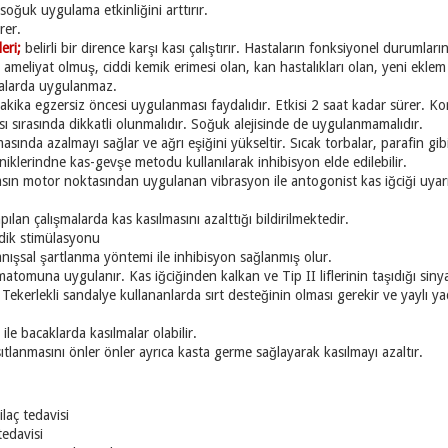
oğuk uygulama etkinliğini arttırır.
rer.
eri;
belirli bir dirence karşı kası çalıştırır. Hastaların fonksiyonel durumlarını 
 ameliyat olmuş, ciddi kemik erimesi olan, kan hastalıkları olan, yeni eklem 
stalarda uygulanmaz.
kika egzersiz öncesi uygulanması faydalıdır. Etkisi 2 saat kadar sürer. Ko
 sırasında dikkatli olunmalıdır. Soğuk alejisinde de uygulanmamalıdır.
asında azalmayı sağlar ve ağrı eşiğini yükseltir. Sıcak torbalar, parafin gibi
niklerindne kas-gevşe metodu kullanılarak inhibisyon elde edilebilir.
ın motor noktasından uygulanan vibrasyon ile antogonist kas iğciği uyarılı
pılan çalışmalarda kas kasılmasını azalttığı bildirilmektedir.
adik stimülasyonu
nışsal şartlanma yöntemi ile inhibisyon sağlanmış olur.
atomuna uygulanır. Kas iğciğinden kalkan ve Tip II liflerinin taşıdığı sinyal
;
Tekerlekli sandalye kullananlarda sırt desteğinin olması gerekir ve yaylı
le bacaklarda kasılmalar olabilir.
ıtlanmasını önler önler ayrıca kasta germe sağlayarak kasılmayı azaltır.
laç tedavisi
tedavisi