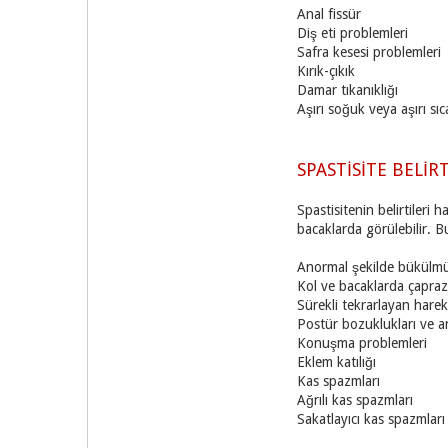
Anal fissür
Diş eti problemleri
Safra kesesi problemleri
Kırık-çıkık
Damar tıkanıklığı
Aşırı soğuk veya aşırı sıc
SPASTİSİTE BELİR
Spastisitenin belirtileri 
bacaklarda görülebilir. B
Anormal şekilde bükülmü
Kol ve bacaklarda çapra
Sürekli tekrarlayan harek
Postür bozuklukları ve 
Konuşma problemleri
Eklem katılığı
Kas spazmları
Ağrılı kas spazmları
Sakatlayıcı kas spazmları