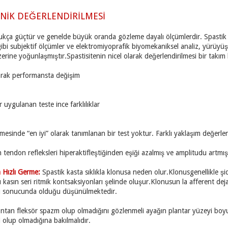
İNİK DEĞERLENDİRİLMESİ
ukça güçtür ve genelde büyük oranda gözleme dayalı ölçümlerdir. Spastik
gibi subjektif ölçümler ve elektromiyoprafik biyomekaniksel analiz, yürüyüş a
erine yoğunlaşmıştır.Spastisitenin nicel olarak değerlendirilmesi bir takım
larak performansta değişim
 uygulanan teste ince farklılıklar
mesinde “en iyi” olarak tanımlanan bir test yoktur. Farklı yaklaşım değerle
 tendon refleksleri hiperaktifleştiğinden eşiği azalmış ve amplitudu artmışt
 Hızlı Germe:
Spastik kasta sıklıkla klonusa neden olur.Klonusgenellikle şidde
asın seri ritmik kontsaksiyonları şelinde oluşur.Klonusun la afferent dejar
ımı sonucunda olduğu düşünülmektedir.
ntan fleksör spazm olup olmadığını gözlenmeli ayağın plantar yüzeyi boyunc
 olup olmadığına bakılmalıdır.