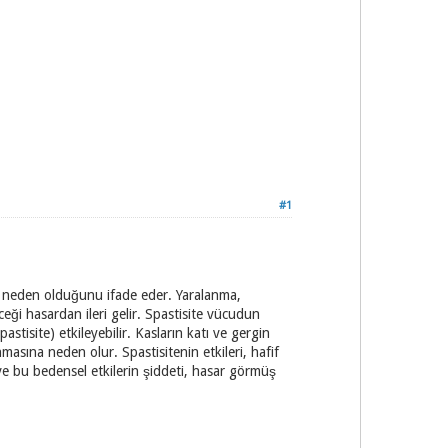
#1
rına neden olduğunu ifade eder. Yaralanma,
ceği hasardan ileri gelir. Spastisite vücudun
astisite) etkileyebilir. Kasların katı ve gergin
asına neden olur. Spastisitenin etkileri, hafif
ve bu bedensel etkilerin şiddeti, hasar görmüş