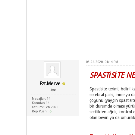
03-24-2020, 01:14 PM
SPASTİSİTE N
Fzt.Merve
Spastisite terimi, belirli
Üye
serebral palsi, inme ya d
Mesajlar: 14
çoğunu (yaygın spastisite)
Konular: 14
bir durumda olması yürüm
Katılım: Feb 2020
Rep Puanı:
6
sertlikten ağrılı, kontro
olan beyin ya da omurilik