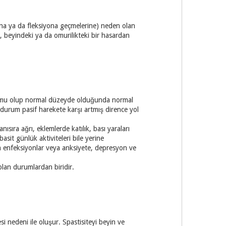
ına ya da fleksiyona geçmelerine) neden olan
i, beyindeki ya da omurilikteki bir hasardan
durumu olup normal düzeyde olduğunda normal
durum pasif harekete karşı artmış dirence yol
ıra ağrı, eklemlerde katılık, bası yaraları
asit günlük aktiviteleri bile yerine
um enfeksiyonlar veya anksiyete, depresyon ve
olan durumlardan biridir.
si nedeni ile oluşur. Spastisiteyi beyin ve