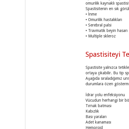
omurilik kaynaklı spastisit
Spastisitenin en sık görü
• İnme
• Omurilik hastalıkları
• Serebral palsi
• Travmatik beyin hasarı
• Multiple skleroz
Spastisiteyi T
Spastisite yalnızca tetik
ortaya çıkabilir. Bu tip 
Aşağıda sıraladığımız unsu
durumlara özen göstermel
İdrar yolu enfeksiyonu
Vücudun herhangi bir b
Tırnak batması
Kabızlık
Bası yaraları
Adet kanaması
Hemoroid