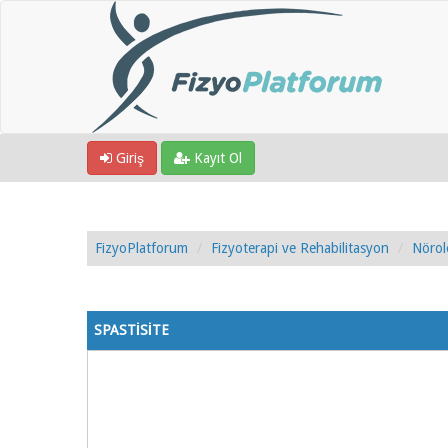
Giriş
Kayıt Ol
FizyoPlatforum
Fizyoterapi ve Rehabilitasyon
Nörol
1 Oy - 5 Ortalama
1
2
3
4
5
SPASTİSİTE