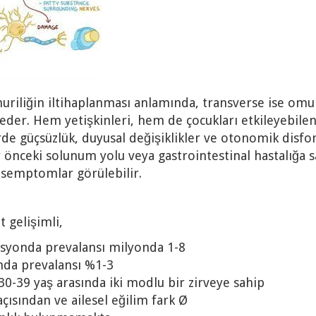
uriliğin iltihaplanması anlamında, transverse ise omur
eder. Hem yetişkinleri, hem de çocukları etkileyebilen 
e güçsüzlük, duyusal değişiklikler ve otonomik disfon
ir önceki solunum yolu veya gastrointestinal hastalığa 
 semptomlar görülebilir.
t gelişimli,
onda prevalansı milyonda 1-8
da prevalansı %1-3
-39 yaş arasında iki modlu bir zirveye sahip
ısından ve ailesel eğilim fark Ø