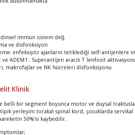
nlık bulunmamakta
 edinsel immün sistem değ.
nma ve disfonksiyon
leme: enfeksiyöz ajanların tetiklediği self-antijenler
t ve ADEM1 : Superantijen aracılı T lenfosit aktivasyon
eri, makrofajlar ve NK hücreleri disfonksiyonu
lit Klinik
te belli bir segment boyunca motor ve duysal traktusl
 tipik yerleşim torakal spinal kord, çocuklarda servikal
areketin 50%’si kaybedilir.
emptomlar;