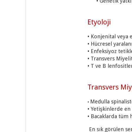
• Genetik yatkı
Etyoloji
• Konjenital veya
• Hücresel yarala
• Enfeksiyoz tetik
• Transvers Miyeli
• T ve B lenfositl
Transvers Miye
Medulla spinalis
•
• Yetişkinlerde en
• Bacaklarda tüm h
En sık görülen s