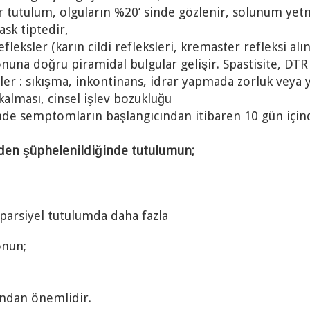
r tutulum, olguların %20’ sinde gözlenir, solunum yetm
ask tiptedir,
fleksler (karın cildi refleksleri, kremaster refleksi al
sonuna doğru piramidal bulgular gelişir. Spastisite, DTR
ler : sıkışma, inkontinans, idrar yapmada zorluk veya
alması, cinsel işlev bozukluğu
nde semptomların başlangıcından itibaren 10 gün içinde
’den şüphelenildiğinde tutulumun;
 parsiyel tutulumda daha fazla
onun;
sından önemlidir.