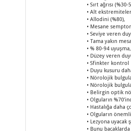
• Sırt ağrısı (%30-5
• Alt ekstremitele
• Allodini (%80),
• Mesane semptoml
• Seviye veren duy
• Tama yakın mesa
• % 80-94 uyuşma,
• Düzey veren duy
• Sfinkter kontrol
• Duyu kusuru dah
• Nörolojik bulgu
• Nörolojik bulgul
• Belirgin optik n
• Olguların %70’in
• Hastalığa daha ço
• Olguların önemli
• Lezyona uyacak şe
• Bunu bacaklarda 