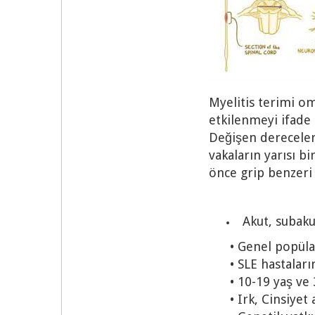
Myelitis terimi om
etkilenmeyi ifade 
Değişen derecelerd
vakaların yarısı b
önce grip benzeri
Akut, subaku
• Genel popülasy
• SLE hastaların
• 10-19 yaş ve 30
• Irk, Cinsiyet aç