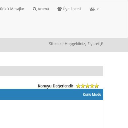
nkü Mesajlar
Arama
Üye Listesi
Sitemize Hoşgeldiniz, Ziyaretçi!
Konuyu Değerlendir
Konu Modu