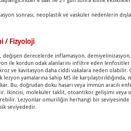
şlangıcından 4 saat ile 21 gün sonra klinik eksiklikle
yasyon sonrası, neoplastik ve vasküler nedenlerin dışl
 / Fizyoloji
, değişen derecelerde inflamasyon, demiyelinizasyon, 
yon ile kordun odak alanlarını infiltre eden lenfositle
kroz ve kavitasyon daha ciddi vakalara neden olabilir
k lezyon yamalarına sahip MS ile karşılaştırıldığında, m
kar. Bu, doğrudan doku hasarı veya immün aracılı enfe
r. İkincisi, moleküler taklit, otoantikor gelişimi veya s
ebilir. Lezyonlar omuriliğin herhangi bir seviyesinde 
sik seviyededir.