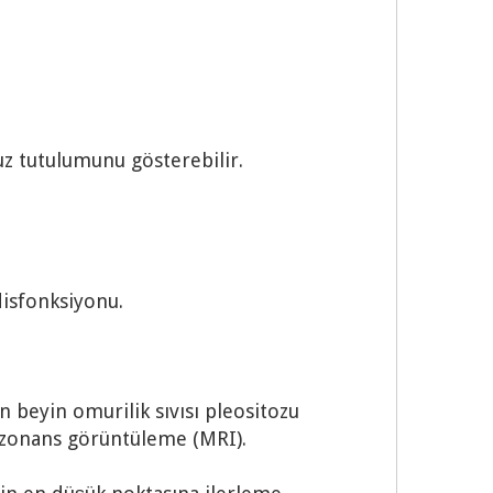
z tutulumunu gösterebilir.
disfonksiyonu.
 beyin omurilik sıvısı pleositozu
rezonans görüntüleme (MRI).