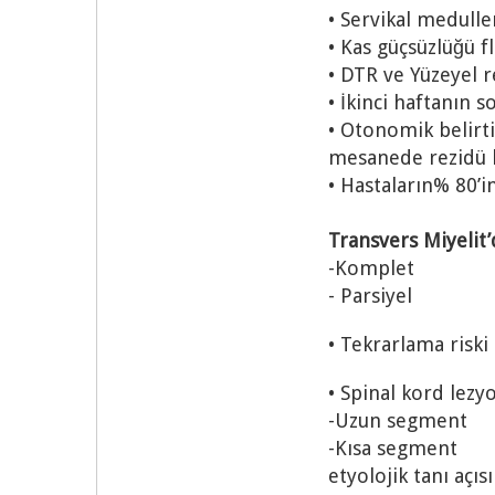
• Servikal medulle
• Kas güçsüzlüğü fl
• DTR ve Yüzeyel re
• İkinci haftanın 
• Otonomik belirti
mesanede rezidü k
• Hastaların% 80’i
Transvers Miyelit
-Komplet
- Parsiyel
• Tekrarlama riski
• Spinal kord lezy
-Uzun segment
-Kısa segment
etyolojik tanı açı