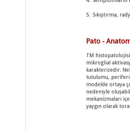
4.
Semptomların ba
5.
Sıkıştırma, rad
Pato - Anatomi
TM histopatolojisi
mikroglial aktivas
karakterizedir. Ne
tutulumu, periferi
modelde ortaya çı
nedeniyle oluşabili
mekanizmaları içer
yaygın olarak tora