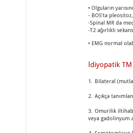
• Olguların yarısın
- BOS'ta pleositoz,
-Spinal MR da med
-T2 ağırlıklı seka
• EMG normal olab
İdiyopatik TM i
1.
Bilateral (mutl
2.
Açıkça tanımlan
3.
Omurilik iltiha
veya gadolinyum a