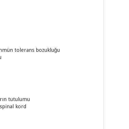
e immün tolerans bozukluğu
u
arın tutulumu
 spinal kord