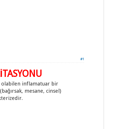
#1
LİTASYONU
i olabilen inflamatuar bir
(bağırsak, mesane, cinsel)
terizedir.