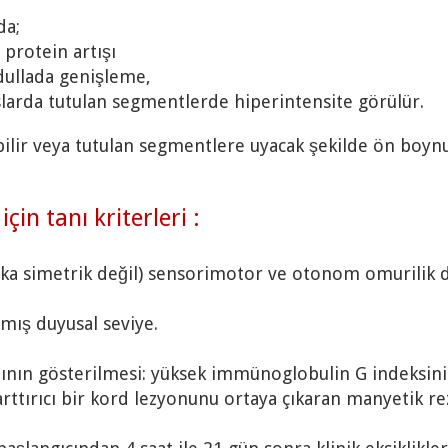
da;
 protein artışı
ullada genişleme,
nslarda tutulan segmentlerde hiperintensite görülür.
ilir veya tutulan segmentlere uyacak şekilde ön boynu
çin tanı kriterleri :
aka simetrik değil) sensorimotor ve otonom omurilik 
mış duyusal seviye.
bının gösterilmesi: yüksek immünoglobulin G indeksinin
rttırıcı bir kord lezyonunu ortaya çıkaran manyetik 