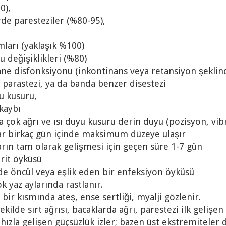
0),
rde paresteziler (%80-95),
arı (yaklaşık %100)
u değişiklikleri (%80)
ne disfonksiyonu (inkontinans veya retansiyon şeklin
 parastezi, ya da banda benzer disestezi
u kusuru,
 kaybı
a çok ağrı ve ısı duyu kusuru derin duyu (pozisyon, v
lar birkaç gün içinde maksimum düzeye ulaşır
arın tam olarak gelişmesi için geçen süre 1-7 gün
örit öyküsü
de öncül veya eşlik eden bir enfeksiyon öyküsü
k yaz aylarında rastlanır.
 bir kısmında ateş, ense sertliği, myalji gözlenir.
kilde sırt ağrısı, bacaklarda ağrı, parestezi ilk gelişen
hızla gelişen güçsüzlük izler; bazen üst ekstremiteler de