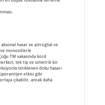
rin en düşük noktasına ilerleme.
anması.
aksonal hasar ve astroglial ve
r ve monositlerle
. Çoğu TM vakasında kord
erkezi, tek tip ve simetrik bir
ksiyonla tetiklenen doku hasarı
üperantijen etkisi gibi
ortaya çıkabilir, ancak daha