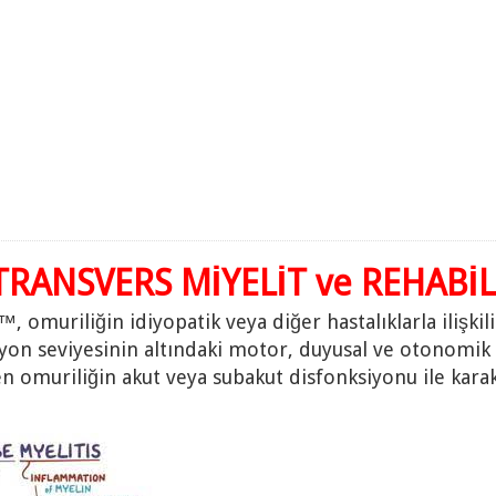
TRANSVERS MİYELİT ve REHABİ
, omuriliğin idiyopatik veya diğer hastalıklarla ilişkil
yon seviyesinin altındaki motor, duyusal ve otonomik 
en omuriliğin akut veya subakut disfonksiyonu ile karak