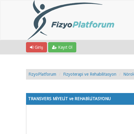
Giriş
Kayıt Ol
FizyoPlatforum
Fizyoterapi ve Rehabilitasyon
Nörol
1 Oy - 5 Ortalama
1
2
3
4
5
TRANSVERS MİYELİT ve REHABİLİTASYONU