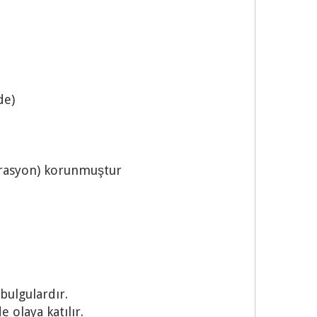
de)
ibrasyon) korunmuştur
 bulgulardır.
 olaya katılır.