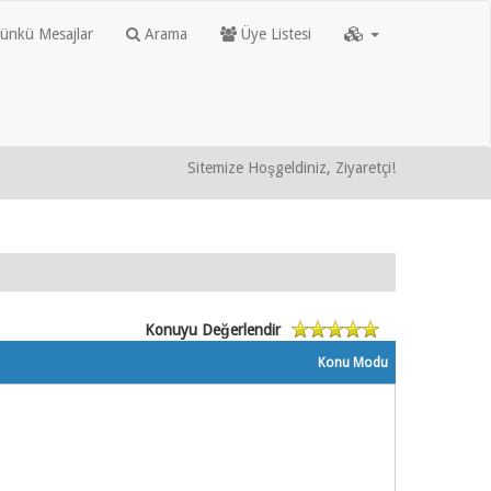
nkü Mesajlar
Arama
Üye Listesi
Sitemize Hoşgeldiniz, Ziyaretçi!
Konuyu Değerlendir
Konu Modu