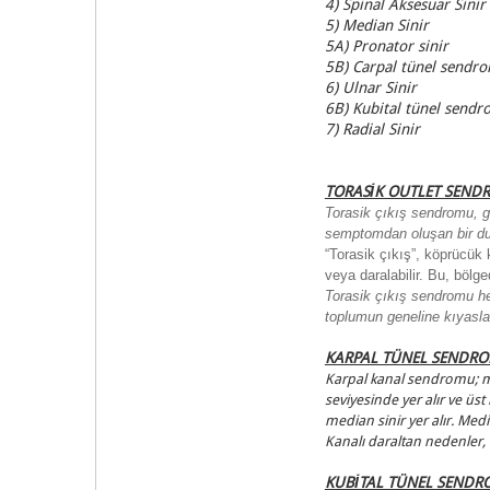
4) Spinal Aksesuar Sinir
5) Median Sinir
5A) Pronator sinir
5B) Carpal tünel send
6) Ulnar Sinir
6B) Kubital tünel send
7) Radial Sinir
TORASİK OUTLET SEN
Torasik çıkış sendromu
, 
semptomdan oluşan bir d
“Torasik çıkış”,
köprücük k
veya daralabilir. Bu, bölg
Torasik çıkış sendromu her
toplumun geneline kıyasla 
KARPAL TÜNEL SENDR
Karpal kanal sendromu; med
seviyesinde yer alır ve üs
median sinir yer alır. Med
Kanalı daraltan nedenler, 
KUBİTAL TÜNEL SEND