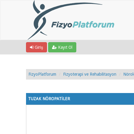
Giriş
Kayıt Ol
FizyoPlatforum
Fizyoterapi ve Rehabilitasyon
Nörol
2 Oy - 4.5 Ortalama
1
2
3
4
5
TUZAK NÖROPATİLER