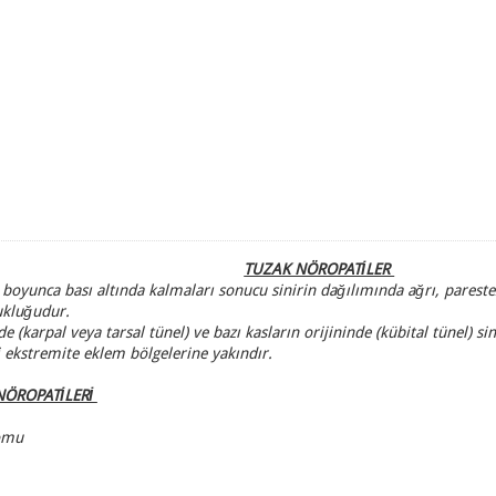
TUZAK NÖROPATİLER
ri boyunca bası altında kalmaları sonucu sinirin dağılımında ağrı, pareste
ukluğudur.
de (karpal veya tarsal tünel) ve bazı kasların orijininde (kübital tünel)
 ekstremite eklem bölgelerine yakındır.
NÖROPATİLERİ
romu