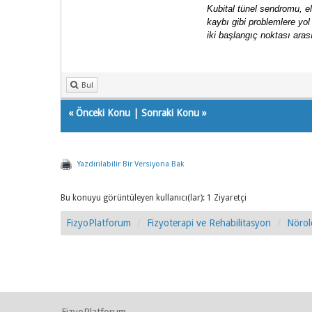
Kubital tünel sendromu, el
kaybı gibi problemlere yol
iki başlangıç noktası aras
Bul
«
Önceki Konu
|
Sonraki Konu
»
Yazdırılabilir Bir Versiyona Bak
Bu konuyu görüntüleyen kullanıcı(lar): 1 Ziyaretçi
FizyoPlatforum
Fizyoterapi ve Rehabilitasyon
Nörol