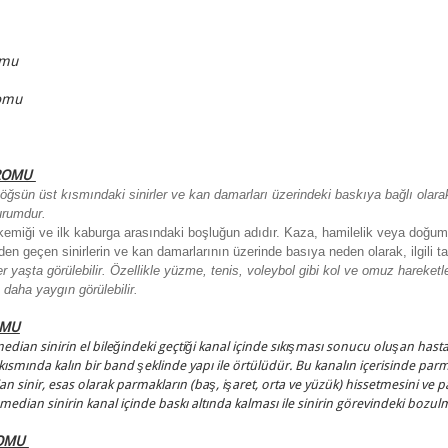
romu
romu
DROMU
göğsün üst kısmındaki sinirler ve kan damarları üzerindeki baskıya bağlı olarak
urumdur.
emiği ve ilk kaburga arasındaki boşluğun adıdır. Kaza, hamilelik veya doğumsal
eden geçen sinirlerin ve kan damarlarının üzerinde basıya neden olarak, ilgili t
 yaşta görülebilir.
Özellikle yüzme, tenis, voleybol gibi kol ve omuz hareketle
daha yaygın görülebilir.
OMU
ian sinirin el bileğindeki geçtiği kanal içinde sıkışması sonucu oluşan hastalık
t kısmında kalın bir band şeklinde yapı ile örtülüdür. Bu kanalın içerisinde par
ian sinir, esas olarak parmakların (baş, işaret, orta ve yüzük) hissetmesini ve 
median sinirin kanal içinde baskı altında kalması ile sinirin görevindeki bozulm
ROMU