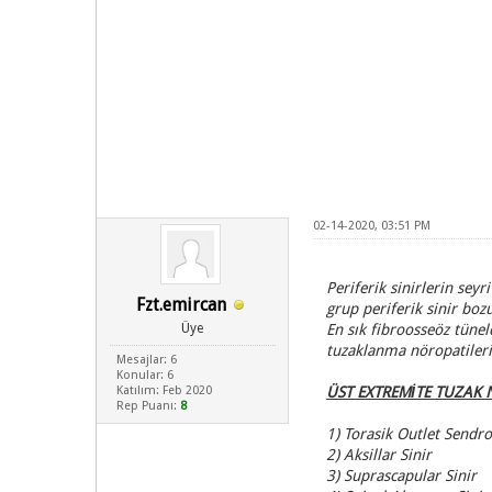
02-14-2020, 03:51 PM
Periferik sinirlerin sey
Fzt.emircan
grup periferik sinir boz
Üye
En sık fibroosseöz tünel
tuzaklanma nöropatileri
Mesajlar: 6
Konular: 6
Katılım: Feb 2020
ÜST EXTREMİTE TUZAK 
Rep Puanı:
8
1) Torasik Outlet Send
2) Aksillar Sinir
3) Suprascapular Sinir