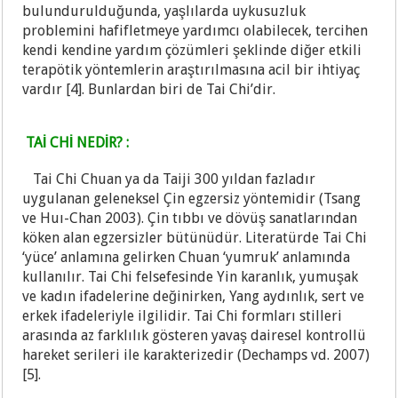
bulundurulduğunda, yaşlılarda uykusuzluk
problemini hafifletmeye yardımcı olabilecek, tercihen
kendi kendine yardım çözümleri şeklinde diğer etkili
terapötik yöntemlerin araştırılmasına acil bir ihtiyaç
vardır [4]. Bunlardan biri de Tai Chi’dir.
TAİ CHİ NEDİR? :
Tai Chi Chuan ya da Taiji 300 yıldan fazladır
uygulanan geleneksel Çin egzersiz yöntemidir (Ts
ang
ve Huı-Chan 2003). Çin tıbbı ve dövüş sanatlarından
köken alan egzersizler bütünüdür. Literatürde Tai Chi
‘yüce’ anlamına gelirken Chuan ‘yumruk’ anlamında
kullanılır. Tai Chi felsefesinde Yin karanlık, yumuşak
ve kadın ifadelerine değinirken, Yang aydınlık, sert ve
erkek ifadeleriyle ilgilidir. Tai Chi formları stilleri
arasında az farklılık gösteren yavaş dairesel kontrollü
hareket serileri ile karakterizedir (Dechamps vd. 2007)
[5].