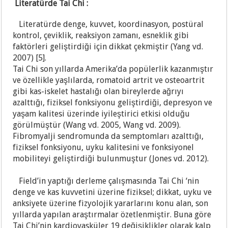
Literatürde Tai Chi :
Literatürde denge, kuvvet, koordinasyon, postüral
kontrol, çeviklik, reaksiyon zamanı, esneklik gibi
faktörleri geliştirdiği için dikkat çekmiştir (Yang vd.
2007) [5].
Tai Chi son yıllarda Amerika’da popülerlik kazanmıştır
ve özellikle yaşlılarda, romatoid artrit ve osteoartrit
gibi kas-iskelet hastalığı olan bireylerde ağrıyı
azalttığı, fiziksel fonksiyonu geliştirdiği, depresyon ve
yaşam kalitesi üzerinde iyileştirici etkisi olduğu
görülmüştür (Wang vd. 2005, Wang vd. 2009).
Fibromyalji sendromunda da semptomları azalttığı,
fiziksel fonksiyonu, uyku kalitesini ve fonksiyonel
mobiliteyi geliştirdiği bulunmuştur (Jones vd. 2012).
Field’in yaptığı derleme çalışmasında Tai Chi ‘nin
denge ve kas kuvvetini üzerine fiziksel; dikkat, uyku ve
anksiyete üzerine fizyolojik yararlarını konu alan, son
yıllarda yapılan araştırmalar özetlenmiştir. Buna göre
Tai Chi’nin kardiovasküler 19 değişiklikler olarak kalp