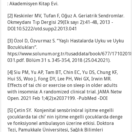
: Akademisyen Kitap Evi.
[2] Keskinler MV, Tufan F, Oğuz A. Geria
trik Sendromlar.
Okmeydanı Tıp Dergisi 29(Ek sayı 2):41-48, 2013 -
DOI:10.5222/otd.supp2.2013.041
[3] Özol D, Özvurmaz S. “Yaşlı Hastalarda Uyku ve Uyku
Bozuklukları”.
htps://www.solunum.org.tr/tusaddata/book/677/1710201
031.pdf. Bölüm 31 s. 345-354, 2018 (25.04.2021).
[4] Siu PM, Yu AP, Tam BT, Chin EC, Yu DS, Chung KF,
Hui SS, Woo J, Fong DY, Lee PH, Wei GX, Irwin MR.
Effects of tai chi or exercise on sleep in older adults
with insomnia: A randomized clinical trial. JAMA Netw
Open. 2021 Feb 1;4(2):e2037199. -PubMed -DOI
[5] Çetin SY. Konjenital sensörinöral işitme engelli
çocuklarda tai chi’ nin işitme engelli çocuklarda denge
ve fonksiyonel ambulasyon üzerine etkisi. Doktora
Tezi, Pamukkale Üniversitesi, Sağlık Bilimleri