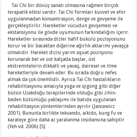
Tai Chi bir dövüş sanatı olmasına rağmen birçok
terapatik etkisi vardır. Tai Chi formları kuvvet ve efor
uygulanmadan konsantrasyon, denge ve gevşeme ile
gerçekleştirilir. Hareketler vücudun gevşemesi ve
ekstansiyonu ile gövde uyumunun farkındalığını içerir.
Hareketler sırasında dizler hafif bükülü pozisyonunu
korur ve bir bacaktan diğerine ağırlık aktarımı yavaşça
olmalıdır. Hareket dizisi yarım squat pozisyonu
korunarak bel ve üst kalçada başlar, üst
ekstremitelerin dikkatli ve yavaş, dairesel ve itme
hareketleriyle devam eder. Bu sırada doğru nefes
almak da çok önemlidir. Ayrıca Tai Chi hastalıkların
rehabilitasyonu amacıyla yoga ve qigong gibi diğer
bütün Uzakdoğu terapilerinde olduğu gibi zihin-
beden bütünlüğü yaklaşımı ile batıda uygulanan
rehabilitasyon yöntemlerinden ayrılır (Jancewicz
2001). Bununla birlikte tekvando, aikido, kung fu ve
karateye göre daha az yaralanma insidansına sahiptir
(Yeh vd. 2006) [5].