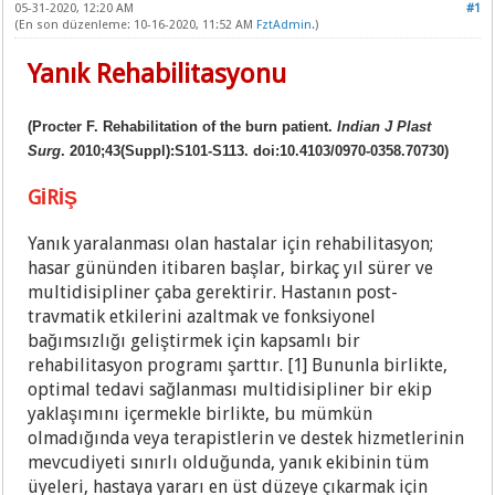
05-31-2020, 12:20 AM
#1
(En son düzenleme: 10-16-2020, 11:52 AM
FztAdmin
.)
Yanık Rehabilitasyonu
(Procter F. Rehabilitation of the burn patient.
Indian J Plast
Surg
. 2010;43(Suppl):S101‐S113. doi:10.4103/0970-0358.70730)
GİRİŞ
Yanık yaralanması olan hastalar için rehabilitasyon;
hasar gününden itibaren başlar, birkaç yıl sürer ve
multidisipliner çaba gerektirir. Hastanın post-
travmatik etkilerini azaltmak ve fonksiyonel
bağımsızlığı geliştirmek için kapsamlı bir
rehabilitasyon programı şarttır. [1] Bununla birlikte,
optimal tedavi sağlanması multidisipliner bir ekip
yaklaşımını içermekle birlikte, bu mümkün
olmadığında veya terapistlerin ve destek hizmetlerinin
mevcudiyeti sınırlı olduğunda, yanık ekibinin tüm
üyeleri, hastaya yararı en üst düzeye çıkarmak için