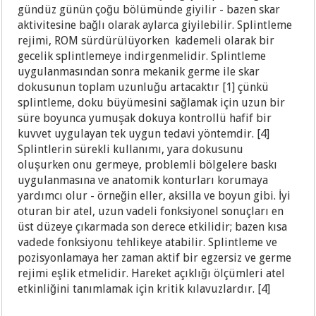
gündüz günün çoğu bölümünde giyilir - bazen skar
aktivitesine bağlı olarak aylarca giyilebilir. Splintleme
rejimi, ROM sürdürülüyorken kademeli olarak bir
gecelik splintlemeye indirgenmelidir. Splintleme
uygulanmasından sonra mekanik germe ile skar
dokusunun toplam uzunluğu artacaktır [1] çünkü
splintleme, doku büyümesini sağlamak için uzun bir
süre boyunca yumuşak dokuya kontrollü hafif bir
kuvvet uygulayan tek uygun tedavi yöntemdir. [4]
Splintlerin sürekli kullanımı, yara dokusunu
oluşurken onu germeye, problemli bölgelere baskı
uygulanmasına ve anatomik konturları korumaya
yardımcı olur - örneğin eller, aksilla ve boyun gibi. İyi
oturan bir atel, uzun vadeli fonksiyonel sonuçları en
üst düzeye çıkarmada son derece etkilidir; bazen kısa
vadede fonksiyonu tehlikeye atabilir. Splintleme ve
pozisyonlamaya her zaman aktif bir egzersiz ve germe
rejimi eşlik etmelidir. Hareket açıklığı ölçümleri atel
etkinliğini tanımlamak için kritik kılavuzlardır. [4]