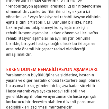
itibaren aktif tedavi sürecidir. “Akut faz” ve
“rehabilitasyon aşaması” arasında [2] bir nitelendirme
olmamalıdır, çünkü bu fikir ikincil ayrık yara izi
yönetimi ve / veya fonksiyonel rehabilitasyon ekibinin
eşitsizliğini artırabilir. [3] Bununla birlikte, hasta
bakım yolunu takip etmeyi kolaylaştırmak için,
rehabilitasyon aşamaları, erken dönem ve ileri safha
rehabilitasyon aşamalarına ayrılmıştır; bununla
birlikte, bireysel hastaya bağlı olarak bu iki aşama
arasında önemli bir çapraz tedavi olabileceği
anlaşılmalıdır.
ERKEN DÖNEM REHABİLİTASYON AŞAMALARI
Yaralanmanın büyüklüğüne ve şiddetine, hastanın
yaşına ve diğer hastalık öncesi faktörlere bağlı olarak,
bu aşama birkaç günden birkaç aya kadar sürebilir.
Hasta yatarak veya ayakta tedavi edilebilir ve
genellikle ağrılı olan ve aynı zamanda hasta için çok
korkutucu bir deneyim olabilen düzenli pansuman
değişiklikleri geçirmesi muhtemeldir.