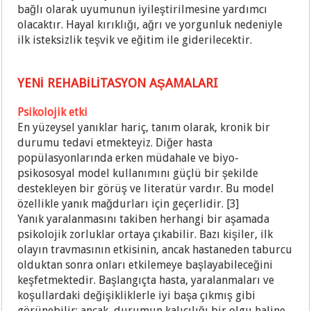
bağlı olarak uyumunun iyileştirilmesine yardımcı
olacaktır. Hayal kırıklığı, ağrı ve yorgunluk nedeniyle
ilk isteksizlik teşvik ve eğitim ile giderilecektir.
YENİ REHABİLİTASYON AŞAMALARI
Psikolojik etki
En yüzeysel yanıklar hariç, tanım olarak, kronik bir
durumu tedavi etmekteyiz. Diğer hasta
popülasyonlarında erken müdahale ve biyo-
psikososyal model kullanımını güçlü bir şekilde
destekleyen bir görüş ve literatür vardır. Bu model
özellikle yanık mağdurları için geçerlidir. [3]
Yanık yaralanmasını takiben herhangi bir aşamada
psikolojik zorluklar ortaya çıkabilir. Bazı kişiler, ilk
olayın travmasının etkisinin, ancak hastaneden taburcu
olduktan sonra onları etkilemeye başlayabileceğini
keşfetmektedir. Başlangıçta hasta, yaralanmaları ve
koşullardaki değişikliklerle iyi başa çıkmış gibi
görünebilir; ancak, durumun kalıcılığı bir olgu haline