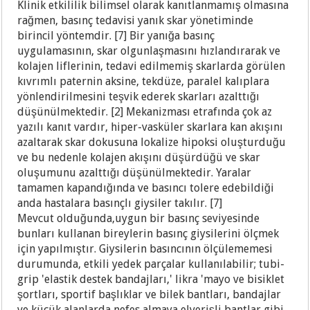
Klinik etkililik bilimsel olarak kanıtlanmamış olmasına
rağmen, basınç tedavisi yanık skar yönetiminde
birincil yöntemdir. [7] Bir yanığa basınç
uygulamasının, skar olgunlaşmasını hızlandırarak ve
kolajen liflerinin, tedavi edilmemiş skarlarda görülen
kıvrımlı paternin aksine, tekdüze, paralel kalıplara
yönlendirilmesini teşvik ederek skarları azalttığı
düşünülmektedir. [2] Mekanizması etrafında çok az
yazılı kanıt vardır, hiper-vasküler skarlara kan akışını
azaltarak skar dokusuna lokalize hipoksi oluşturduğu
ve bu nedenle kolajen akışını düşürdüğü ve skar
oluşumunu azalttığı düşünülmektedir. Yaralar
tamamen kapandığında ve basıncı tolere edebildiği
anda hastalara basınçlı giysiler takılır. [7]
Mevcut olduğunda,uygun bir basınç seviyesinde
bunları kullanan bireylerin basınç giysilerini ölçmek
için yapılmıştır. Giysilerin basıncının ölçülememesi
durumunda, etkili yedek parçalar kullanılabilir;
tubi-
grip 'elastik destek bandajları,' likra 'mayo ve bisiklet
şortları, sportif başlıklar ve bilek bantları, bandajlar
ve küçük alanlarda nefes almaya elverişli bantlar gibi.