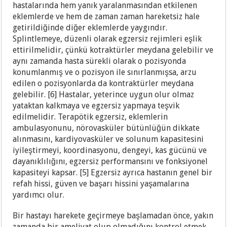
hastalarında hem yanık yaralanmasından etkilenen
eklemlerde ve hem de zaman zaman hareketsiz hale
getirildiğinde diğer eklemlerde yaygındır.
Splintlemeye, düzenli olarak egzersiz rejimleri eşlik
ettirilmelidir, çünkü kotraktürler meydana gelebilir ve
aynı zamanda hasta sürekli olarak o pozisyonda
konumlanmış ve o pozisyon ile sınırlanmışsa, arzu
edilen o pozisyonlarda da kontraktürler meydana
gelebilir. [6] Hastalar, yeterince uygun olur olmaz
yataktan kalkmaya ve egzersiz yapmaya teşvik
edilmelidir. Terapötik egzersiz, eklemlerin
ambulasyonunu, nörovasküler bütünlüğün dikkate
alınmasını, kardiyovasküler ve solunum kapasitesini
iyileştirmeyi, koordinasyonu, dengeyi, kas gücünü ve
dayanıklılığını, egzersiz performansını ve fonksiyonel
kapasiteyi kapsar. [5] Egzersiz ayrıca hastanın genel bir
refah hissi, güven ve başarı hissini yaşamalarına
yardımcı olur.
Bir hastayı harekete geçirmeye başlamadan önce, yakın
zamanda bir ameliyat olup olmadığını kontrol etmek