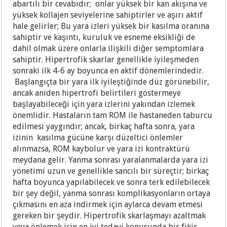
abartılı bir cevabıdır; onlar yüksek bir kan akışına ve
yüksek kollajen seviyelerine sahiptirler ve aşırı aktif
hale gelirler; Bu yara izleri yüksek bir kasılma oranına
sahiptir ve kaşıntı, kuruluk ve esneme eksikliği de
dahil olmak üzere onlarla ilişkili diğer semptomlara
sahiptir. Hipertrofik skarlar genellikle iyileşmeden
sonraki ilk 4-6 ay boyunca en aktif dönemlerindedir.
Başlangıçta bir yara ilk iyileştiğinde düz görünebilir,
ancak aniden hipertrofi belirtileri göstermeye
başlayabileceği için yara izlerini yakından izlemek
önemlidir. Hastaların tam ROM ile hastaneden taburcu
edilmesi yaygındır; ancak, birkaç hafta sonra, yara
izinin kasılma gücüne karşı düzeltici önlemler
alınmazsa, ROM kaybolur ve yara izi kontraktürü
meydana gelir. Yanma sonrası yaralanmalarda yara izi
yönetimi uzun ve genellikle sancılı bir süreçtir; birkaç
hafta boyunca yapılabilecek ve sonra terk edilebilecek
bir şey değil, yanma sonrası komplikasyonların ortaya
çıkmasını en aza indirmek için aylarca devam etmesi
gereken bir şeydir. Hipertrofik skarlaşmayı azaltmak
veya önlemek için en iyi tedavi konusunda bir fikir