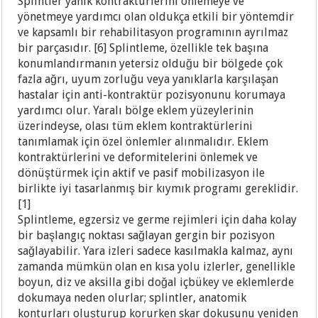
Splintler yanık kontraktürlerini önlemeye ve
yönetmeye yardımcı olan oldukça etkili bir yöntemdir
ve kapsamlı bir rehabilitasyon programının ayrılmaz
bir parçasıdır. [6] Splintleme, özellikle tek başına
konumlandırmanın yetersiz olduğu bir bölgede çok
fazla ağrı, uyum zorluğu veya yanıklarla karşılaşan
hastalar için anti-kontraktür pozisyonunu korumaya
yardımcı olur. Yaralı bölge eklem yüzeylerinin
üzerindeyse, olası tüm eklem kontraktürlerini
tanımlamak için özel önlemler alınmalıdır. Eklem
kontraktürlerini ve deformitelerini önlemek ve
dönüştürmek için aktif ve pasif mobilizasyon ile
birlikte iyi tasarlanmış bir kıymık programı gereklidir.
[1]
Splintleme, egzersiz ve germe rejimleri için daha kolay
bir başlangıç noktası sağlayan gergin bir pozisyon
sağlayabilir. Yara izleri sadece kasılmakla kalmaz, aynı
zamanda mümkün olan en kısa yolu izlerler, genellikle
boyun, diz ve aksilla gibi doğal içbükey ve eklemlerde
dokumaya neden olurlar; splintler, anatomik
konturları oluşturup korurken skar dokusunu yeniden