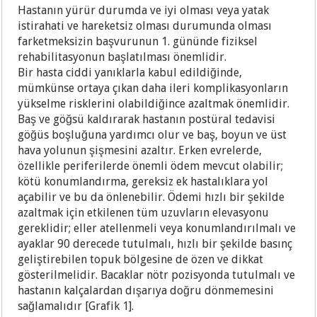
Hastanın yürür durumda ve iyi olması veya yatak
istirahati ve hareketsiz olması durumunda olması
farketmeksizin başvurunun 1. gününde fiziksel
rehabilitasyonun başlatılması önemlidir.
Bir hasta ciddi yanıklarla kabul edildiğinde,
mümkünse ortaya çıkan daha ileri komplikasyonların
yükselme risklerini olabildiğince azaltmak önemlidir.
Baş ve göğsü kaldırarak hastanın postüral tedavisi
göğüs boşluğuna yardımcı olur ve baş, boyun ve üst
hava yolunun şişmesini azaltır. Erken evrelerde,
özellikle periferilerde önemli ödem mevcut olabilir;
kötü konumlandırma, gereksiz ek hastalıklara yol
açabilir ve bu da önlenebilir. Ödemi hızlı bir şekilde
azaltmak için etkilenen tüm uzuvların elevasyonu
gereklidir; eller atellenmeli veya konumlandırılmalı ve
ayaklar 90 derecede tutulmalı, hızlı bir şekilde basınç
geliştirebilen topuk bölgesine de özen ve dikkat
gösterilmelidir. Bacaklar nötr pozisyonda tutulmalı ve
hastanın kalçalardan dışarıya doğru dönmemesini
sağlamalıdır [Grafik 1].