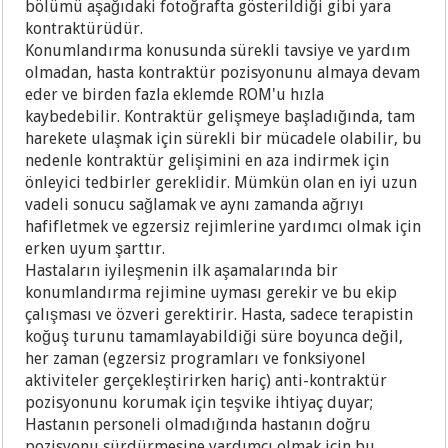
bölümü aşağıdaki fotoğrafta gösterildiği gibi yara
kontraktürüdür.
Konumlandırma konusunda sürekli tavsiye ve yardım
olmadan, hasta kontraktür pozisyonunu almaya devam
eder ve birden fazla eklemde ROM'u hızla
kaybedebilir. Kontraktür gelişmeye başladığında, tam
harekete ulaşmak için sürekli bir mücadele olabilir, bu
nedenle kontraktür gelişimini en aza indirmek için
önleyici tedbirler gereklidir. Mümkün olan en iyi uzun
vadeli sonucu sağlamak ve aynı zamanda ağrıyı
hafifletmek ve egzersiz rejimlerine yardımcı olmak için
erken uyum şarttır.
Hastaların iyileşmenin ilk aşamalarında bir
konumlandırma rejimine uyması gerekir ve bu ekip
çalışması ve özveri gerektirir. Hasta, sadece terapistin
koğuş turunu tamamlayabildiği süre boyunca değil,
her zaman (egzersiz programları ve fonksiyonel
aktiviteler gerçekleştirirken hariç) anti-kontraktür
pozisyonunu korumak için teşvike ihtiyaç duyar;
Hastanın personeli olmadığında hastanın doğru
pozisyonu sürdürmesine yardımcı olmak için bu