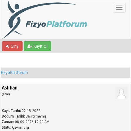
Giriş
Kayıt Ol
FizyoPlatforum
Aslıhan
(Üye)
Kayıt Tarihi:
02-15-2022
Doğum Tarihi:
Belirtilmemiş
Zaman:
08-09-2026 12:29 AM
Statü:
Çevrimdışı