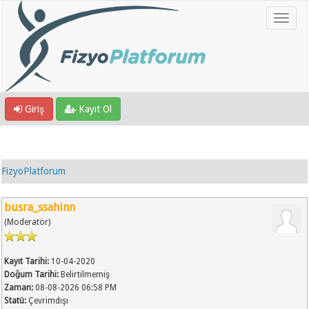
Giriş
Kayıt Ol
FizyoPlatforum
busra_ssahinn
(Moderatör)
Kayıt Tarihi:
10-04-2020
Doğum Tarihi:
Belirtilmemiş
Zaman:
08-08-2026 06:58 PM
Statü:
Çevrimdışı