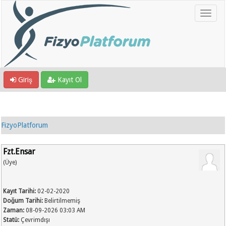
Giriş
Kayıt Ol
FizyoPlatforum
Fzt.Ensar
(Üye)
Kayıt Tarihi:
02-02-2020
Doğum Tarihi:
Belirtilmemiş
Zaman:
08-09-2026 03:03 AM
Statü:
Çevrimdışı