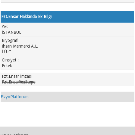
Fzt.Ensar Hakkında Ek Bilgi
Yer:
İSTANBUL
Biyografi:
İhsan Mermerci A.L.
İ.Ü-C
Cinsiyet :
Erkek
Fzt.Ensar İmzası
Fzt.EnsarYeşiltepe
FizyoPlatforum