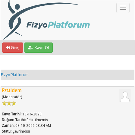
Giriş
Kayıt Ol
FizyoPlatforum
Fzt.İldem
(Moderatör)
Kayıt Tarihi:
10-16-2020
Doğum Tarihi:
Belirtilmemiş
Zaman:
08-10-2026 08:34 AM
Statü:
Çevrimdışı