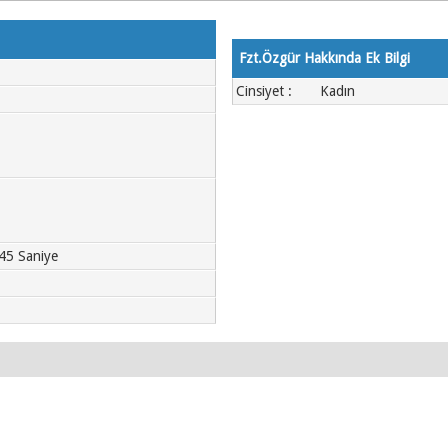
Fzt.Özgür Hakkında Ek Bilgi
Cinsiyet :
Kadın
 45 Saniye