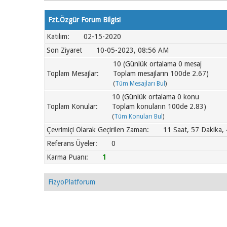
Fzt.Özgür Forum Bilgisi
Katılım:
02-15-2020
Son Ziyaret
10-05-2023, 08:56 AM
10 (Günlük ortalama 0 mesaj
Toplam Mesajlar:
Toplam mesajların 100de 2.67)
(
Tüm Mesajları Bul
)
10 (Günlük ortalama 0 konu
Toplam Konular:
Toplam konuların 100de 2.83)
(
Tüm Konuları Bul
)
Çevrimiçi Olarak Geçirilen Zaman:
11 Saat, 57 Dakika,
Referans Üyeler:
0
Karma Puanı:
1
FizyoPlatforum