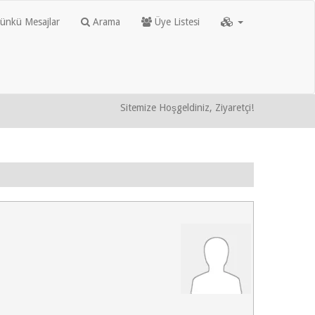
nkü Mesajlar
Arama
Üye Listesi
Sitemize Hoşgeldiniz, Ziyaretçi!