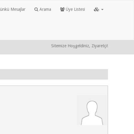
nkü Mesajlar
Arama
Üye Listesi
Sitemize Hoşgeldiniz, Ziyaretçi!