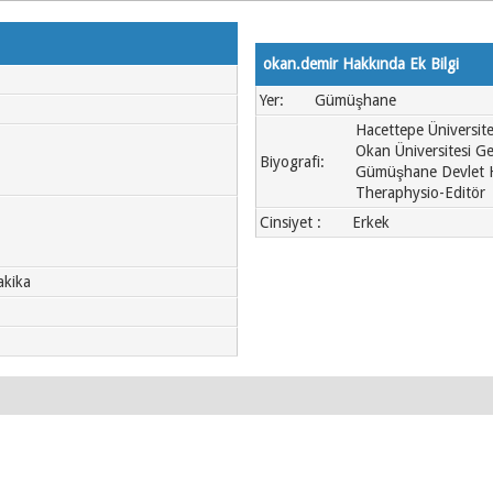
okan.demir Hakkında Ek Bilgi
Yer:
Gümüşhane
Hacettepe Üniversite
Okan Üniversitesi G
Biyografi:
Gümüşhane Devlet Ha
Theraphysio-Editör
Cinsiyet :
Erkek
akika