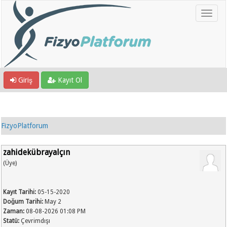
Giriş
Kayıt Ol
FizyoPlatforum
zahidekübrayalçın
(Üye)
Kayıt Tarihi:
05-15-2020
Doğum Tarihi:
May 2
Zaman:
08-08-2026 01:08 PM
Statü:
Çevrimdışı