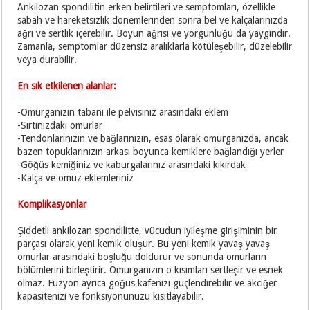
Ankilozan spondilitin erken belirtileri ve semptomları, özellikle
sabah ve hareketsizlik dönemlerinden sonra bel ve kalçalarınızda
ağrı ve sertlik içerebilir. Boyun ağrısı ve yorgunluğu da yaygındır.
Zamanla, semptomlar düzensiz aralıklarla kötüleşebilir, düzelebilir
veya durabilir.
En sık etkilenen alanlar:
-Omurganızın tabanı ile pelvisiniz arasındaki eklem
-Sırtınızdaki omurlar
-Tendonlarınızın ve bağlarınızın, esas olarak omurganızda, ancak
bazen topuklarınızın arkası boyunca kemiklere bağlandığı yerler
-Göğüs kemiğiniz ve kaburgalarınız arasındaki kıkırdak
-Kalça ve omuz eklemleriniz
Komplikasyonlar
Şiddetli ankilozan spondilitte, vücudun iyileşme girişiminin bir
parçası olarak yeni kemik oluşur. Bu yeni kemik yavaş yavaş
omurlar arasındaki boşluğu doldurur ve sonunda omurların
bölümlerini birleştirir. Omurganızın o kısımları sertleşir ve esnek
olmaz. Füzyon ayrıca göğüs kafenizi güçlendirebilir ve akciğer
kapasitenizi ve fonksiyonunuzu kısıtlayabilir.