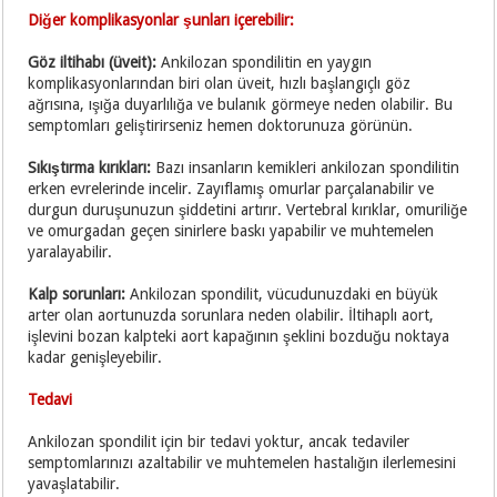
Diğer komplikasyonlar şunları içerebilir:
Göz iltihabı (üveit):
Ankilozan spondilitin en yaygın
komplikasyonlarından biri olan üveit, hızlı başlangıçlı göz
ağrısına, ışığa duyarlılığa ve bulanık görmeye neden olabilir. Bu
semptomları geliştirirseniz hemen doktorunuza görünün.
Sıkıştırma kırıkları:
Bazı insanların kemikleri ankilozan spondilitin
erken evrelerinde incelir. Zayıflamış omurlar parçalanabilir ve
durgun duruşunuzun şiddetini artırır. Vertebral kırıklar, omuriliğe
ve omurgadan geçen sinirlere baskı yapabilir ve muhtemelen
yaralayabilir.
Kalp sorunları:
Ankilozan spondilit, vücudunuzdaki en büyük
arter olan aortunuzda sorunlara neden olabilir. İltihaplı aort,
işlevini bozan kalpteki aort kapağının şeklini bozduğu noktaya
kadar genişleyebilir.
Tedavi
Ankilozan spondilit için bir tedavi yoktur, ancak tedaviler
semptomlarınızı azaltabilir ve muhtemelen hastalığın ilerlemesini
yavaşlatabilir.