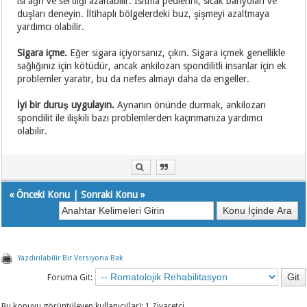
ısı ağrı ve sertliği azaltabilir. Isıtma pedlerini, sıcak banyoları ve
duşları deneyin. İltihaplı bölgelerdeki buz, şişmeyi azaltmaya
yardımcı olabilir.
Sigara içme.
Eğer sigara içiyorsanız, çıkın. Sigara içmek genellikle
sağlığınız için kötüdür, ancak ankilozan spondilitli insanlar için ek
problemler yaratır, bu da nefes almayı daha da engeller.
İyi bir duruş uygulayın.
Aynanın önünde durmak, ankilozan
spondilit ile ilişkili bazı problemlerden kaçınmanıza yardımcı
olabilir.
«
Önceki Konu
|
Sonraki Konu
»
Yazdırılabilir Bir Versiyona Bak
Foruma Git:
Bu konuyu görüntüleyen kullanıcı(lar): 1 Ziyaretçi