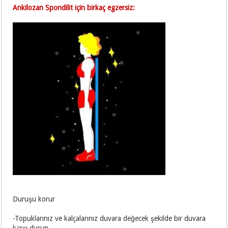
Ankilozan Spondilit için birkaç egzersiz:
Duruşu korur
-Topuklarınız ve kalçalarınız duvara değecek şekilde bir duvara