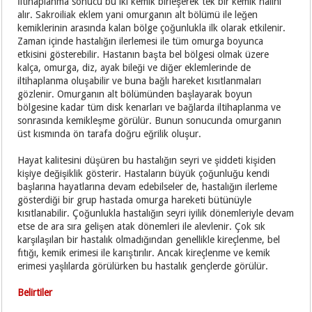
İltihaplanma sonucu bu iki kemik birleşerek tek bir kemik hâlini
alır. Sakroiliak eklem yani omurganın alt bölümü ile leğen
kemiklerinin arasında kalan bölge çoğunlukla ilk olarak etkilenir.
Zaman içinde hastalığın ilerlemesi ile tüm omurga boyunca
etkisini gösterebilir. Hastanın başta bel bölgesi olmak üzere
kalça, omurga, diz, ayak bileği ve diğer eklemlerinde de
iltihaplanma oluşabilir ve buna bağlı hareket kısıtlanmaları
gözlenir. Omurganın alt bölümünden başlayarak boyun
bölgesine kadar tüm disk kenarları ve bağlarda iltihaplanma ve
sonrasında kemikleşme görülür. Bunun sonucunda omurganın
üst kısmında ön tarafa doğru eğrilik oluşur.
Hayat kalitesini düşüren bu hastalığın seyri ve şiddeti kişiden
kişiye değişiklik gösterir. Hastaların büyük çoğunluğu kendi
başlarına hayatlarına devam edebilseler de, hastalığın ilerleme
gösterdiği bir grup hastada omurga hareketi bütünüyle
kısıtlanabilir. Çoğunlukla hastalığın seyri iyilik dönemleriyle devam
etse de ara sıra gelişen atak dönemleri ile alevlenir. Çok sık
karşılaşılan bir hastalık olmadığından genellikle kireçlenme, bel
fıtığı, kemik erimesi ile karıştırılır. Ancak kireçlenme ve kemik
erimesi yaşlılarda görülürken bu hastalık gençlerde görülür.
Belirtiler