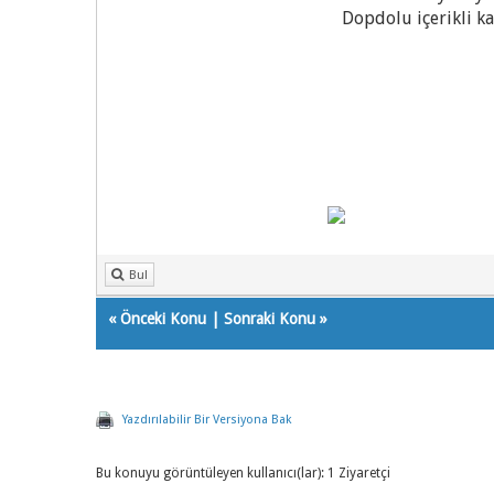
Dopdolu içerikli ka
Bul
«
Önceki Konu
|
Sonraki Konu
»
Yazdırılabilir Bir Versiyona Bak
Bu konuyu görüntüleyen kullanıcı(lar): 1 Ziyaretçi