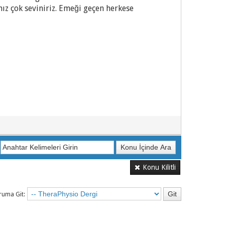
ız çok seviniriz. Emeği geçen herkese
Konu Kilitli
ruma Git: