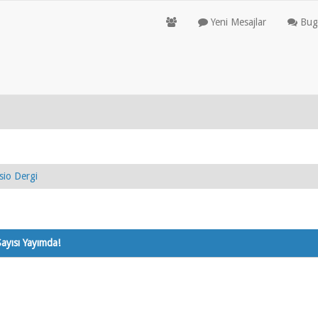
Yeni Mesajlar
Bugü
io Dergi
ayısı Yayımda!