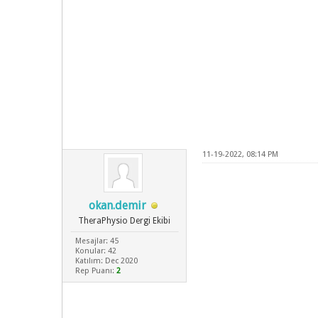
11-19-2022, 08:14 PM
okan.demir
TheraPhysio Dergi Ekibi
Mesajlar: 45
Konular: 42
Katılım: Dec 2020
Rep Puanı:
2