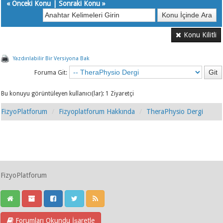
«
Önceki Konu
|
Sonraki Konu
»
Konu Kilitli
Yazdırılabilir Bir Versiyona Bak
Foruma Git:
Bu konuyu görüntüleyen kullanıcı(lar): 1 Ziyaretçi
FizyoPlatforum
Fizyoplatforum Hakkında
TheraPhysio Dergi
FizyoPlatforum
Forumları Okundu İşaretle