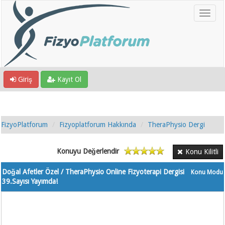
Giriş
Kayıt Ol
FizyoPlatforum
Fizyoplatforum Hakkında
TheraPhysio Dergi
Konuyu Değerlendir
Konu Kilitli
Doğal Afetler Özel / TheraPhysio Online Fizyoterapi Dergisi
Konu Modu
39.Sayısı Yayımda!