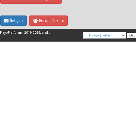
İletişim
Forum Takımı
FizyoPlatforum 2019-2025
.
and
.