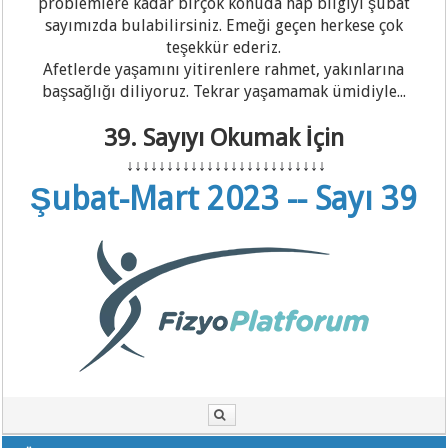
problemlere kadar birçok konuda hap bilgiyi şubat
sayımızda bulabilirsiniz. Emeği geçen herkese çok
teşekkür ederiz.
Afetlerde yaşamını yitirenlere rahmet, yakınlarına
başsağlığı diliyoruz. Tekrar yaşamamak ümidiyle...
39. Sayıyı Okumak İçin
↓
↓
↓
↓
↓
↓
↓
↓
↓
↓
↓
↓
↓
↓
↓
↓
↓
↓
↓
↓
↓
↓
↓
↓
↓
Şubat-Mart 2023 -- Sayı 39