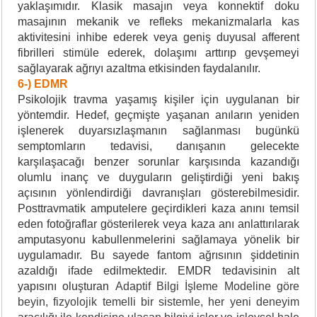
yaklaşımıdır. Klasik masajın veya konnektif doku
masajının mekanik ve refleks mekanizmalarla kas
aktivitesini inhibe ederek veya geniş duyusal afferent
fibrilleri stimüle ederek, dolaşımı arttırıp gevşemeyi
sağlayarak ağrıyı azaltma etkisinden faydalanılır.
6-) EDMR
Psikolojik travma yaşamış kişiler için uygulanan bir
yöntemdir. Hedef, geçmişte yaşanan anıların yeniden
işlenerek duyarsızlaşmanın sağlanması bugünkü
semptomların tedavisi, danışanın gelecekte
karşılaşacağı benzer sorunlar karşısında kazandığı
olumlu inanç ve duyguların geliştirdiği yeni bakış
açısının yönlendirdiği davranışları gösterebilmesidir.
Posttravmatik amputelere geçirdikleri kaza anını temsil
eden fotoğraflar gösterilerek veya kaza anı anlattırılarak
amputasyonu kabullenmelerini sağlamaya yönelik bir
uygulamadır. Bu sayede fantom ağrısının şiddetinin
azaldığı ifade edilmektedir. EMDR tedavisinin alt
yapısını oluşturan
Adaptif Bilgi İşleme Modeline göre
beyin, fizyolojik temelli bir sistemle, her yeni deneyim