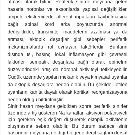
alması olarak bilinir. Periferik sinirde meydana gelen
hasarla nöronlar ve aksonlarda yapısal değişiklikler,
ampute ekstremitede afferent inputların kaybolmasına
bağlı spinal kord arka boynuzunda anormal
değişiklikler, transmitter maddelerin azalması ya da
artması, ektopik deşarjlar gibi sebepler periferik
mekanizmalarda rol oynayan faktörlerdir. Bunların
dısında ısı, basınç, lokal inflamasyon gibi çevresel
faktörler, sempatik deşarjlara bağlı olarak epinefrin
düzeylerindeki artış da nöronal aktiviteyi tetikleyebilir.
Güdük üzerinde yapılan mekanik veya kimyasal uyarılar
da ektopik deşarjl
ara neden olabilir. Bu şekilde iletilen
uyarıların kanıta dayalı olarak kortikal reorganizasyona
neden olduğu bildirilmiştir.
Sinir hasarı meydana geldikten sonra periferik sinirler
üzerinde artış gösteren Na kanalları aksiyon potansiyeli
için gereken eşik değeri düşürerek ektopik aktivitenin
oluşmasına sebep olabilir. Bu durum sadece sinir
hasarının meydana geldiği bölgede değil sağlam dorsal