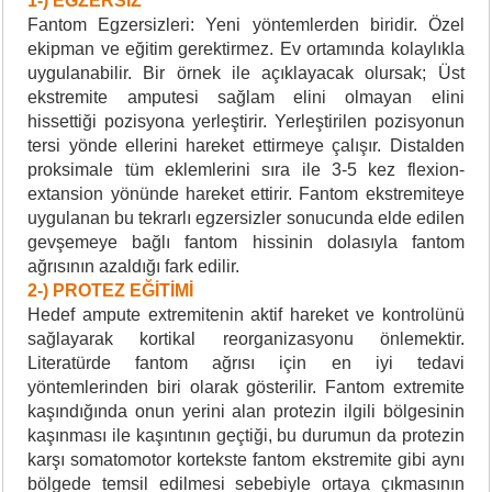
1-) EGZERSİZ
Fantom Egzersizleri: Yeni yöntemlerden biridir. Özel
ekipman ve eğitim gerektirmez. Ev ortamında kolaylıkla
uygulanabilir. Bir örnek ile açıklayacak olursak; Üst
ekstremite amputesi sağlam elini olmayan elini
hissettiği pozisyona yerleştirir. Yerleştirilen pozisyonun
tersi yönde ellerini hareket ettirmeye çalışır. Distalden
proksimale tüm eklemlerini sıra ile 3-5 kez flexion-
extansion yönünde hareket ettirir. Fantom ekstremiteye
uygulanan bu tekrarlı egzersizler sonucunda elde edilen
gevşemeye bağlı fantom hissinin dolasıyla fantom
ağrısının azaldığı fark edilir.
2-) PROTEZ EĞİTİMİ
Hedef ampute extremitenin aktif hareket ve kontrolünü
sağlayarak kortikal reorganizasyonu önlemektir.
Literatürde fantom ağrısı için en iyi tedavi
yöntemlerinden biri olarak gösterilir. Fantom extremite
kaşındığında onun yerini alan protezin ilgili bölgesinin
kaşınması ile kaşıntının geçtiği, bu durumun da protezin
karşı somatomotor kortekste fantom ekstremite gibi aynı
bölgede temsil edilmesi sebebiyle ortaya çıkmasının