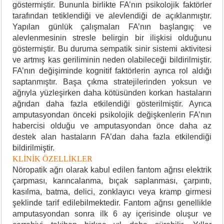
göstermiştir. Bununla birlikte FA’nın psikolojik faktörler
tarafından tetiklendiği ve alevlendiği de açıklanmıştır.
Yapılan günlük çalışmaları FA’nın başlangıç ve
alevlenmesinin stresle belirgin bir ilişkisi olduğunu
göstermiştir. Bu duruma sempatik sinir sistemi aktivitesi
ve artmış kas geriliminin neden olabileceği bildirilmiştir.
FA’nın değişiminde kognitif faktörlerin ayrıca rol aldığı
saptanmıştır. Başa çıkma stratejilerinden yoksun ve
ağrıyla yüzleşirken daha kötüsünden korkan hastaların
ağrıdan daha fazla etkilendiği gösterilmiştir. Ayrıca
amputasyondan önceki psikolojik değişkenlerin FA’nın
habercisi olduğu ve amputasyondan önce daha az
destek alan hastaların FA’dan daha fazla etkilendiği
bildirilmiştir.
KLİNİK ÖZELLİKLER
Nöropatik ağrı olarak kabul edilen fantom ağrısı elektrik
çarpması, karıncalanma, bıçak saplanması, çarpıntı,
kasılma, batma, delici, zonklayıcı veya kramp girmesi
şeklinde tarif edilebilmektedir. Fantom ağrısı genellikle
amputasyondan sonra ilk 6 ay içerisinde oluşur ve