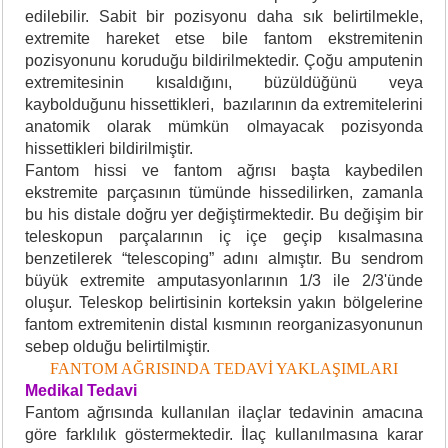
edilebilir. Sabit bir pozisyonu daha sık belirtilmekle,
extremite hareket etse bile fantom ekstremitenin
pozisyonunu koruduğu bildirilmektedir. Çoğu amputenin
extremitesinin kısaldığını, büzüldüğünü veya
kaybolduğunu hissettikleri, bazılarının da extremitelerini
anatomik olarak mümkün olmayacak pozisyonda
hissettikleri bildirilmiştir.
Fantom hissi ve fantom ağrısı başta kaybedilen
ekstremite parçasının tümünde hissedilirken, zamanla
bu his distale doğru yer değiştirmektedir. Bu değişim bir
teleskopun parçalarının iç içe geçip kısalmasına
benzetilerek “telescoping” adını almıştır. Bu sendrom
büyük extremite amputasyonlarının 1/3 ile 2/3'ünde
oluşur. Teleskop belirtisinin korteksin yakın bölgelerine
fantom extremitenin distal kısmının reorganizasyonunun
sebep olduğu belirtilmiştir.
FANTOM AĞRISINDA TEDAVİ YAKLAŞIMLARI
Medikal Tedavi
Fantom ağrısında kullanılan ilaçlar tedavinin amacına
göre farklılık göstermektedir. İlaç kullanılmasına karar