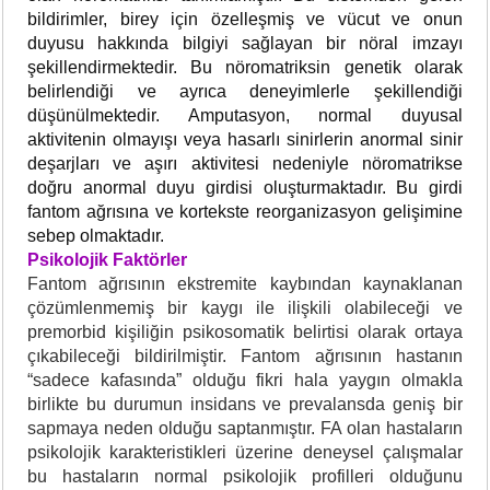
bildirimler, birey için özelleşmiş ve vücut ve onun
duyusu hakkında bilgiyi sağlayan bir nöral imzayı
şekillendirmektedir. Bu nöromatriksin genetik olarak
belirlendiği ve ayrıca deneyimlerle şekillendiği
düşünülmektedir. Amputasyon, normal duyusal
aktivitenin olmayışı veya hasarlı sinirlerin anormal sinir
deşarjları ve aşırı aktivitesi nedeniyle nöromatrikse
doğru anormal duyu girdisi oluşturmaktadır. Bu girdi
fantom ağrısına ve kortekste reorganizasyon gelişimine
sebep olmaktadır.
Psikolojik Faktörler
Fantom ağrısının ekstremite kaybından kaynaklanan
çözümlenmemiş bir kaygı ile ilişkili olabileceği ve
premorbid kişiliğin psikosomatik belirtisi olarak ortaya
çıkabileceği bildirilmiştir. Fantom ağrısının hastanın
“sadece kafasında” olduğu fikri hala yaygın olmakla
birlikte bu durumun insidans ve prevalansda geniş bir
sapmaya neden olduğu saptanmıştır. FA olan hastaların
psikolojik karakteristikleri üzerine deneysel çalışmalar
bu hastaların normal psikolojik profilleri olduğunu