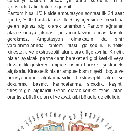
cerrahiyi takiben birkaç yıl daha sürebilir. Yıllar
içerisinde kalıcı hale de gelebilir.
Fantom hissi 1/3 kişide amputasyon sonrası ilk 24 saat
içinde, %90 hastada ise ilk 6 ay içerisinde meydana
gelen ağrısız algı olarak tanımlanır. Fantom ağrısının
aksine ortaya çıkması için amputasyon olması koşulu
gerekmez. Amputasyon olmaksızın da sinir
yaralanmalarında fantom hissi gelişebilir. Kinetik,
kinestetik ve ekstroseptif algı olarak üçe ayrılır. Kinetik
hisler, ayaktaki parmakların hareketleri gibi kesikli veya
devamlılık gösteren ampute kısmın hareketi şeklindeki
algılardır. Kinestetik hisler ampute kısmın şekil, boyut ve
pozisyonunun algılanmasıdır. Ekstroseptif algı ise
dokunma, basınç, karıncalanma, sıcaklık, kaşıntı,
titreşim gibi algılardır. Genel olarak kortikal temsil alanı
orantısız büyük olan el ve ayak gibi bölgelerde etkilidir.