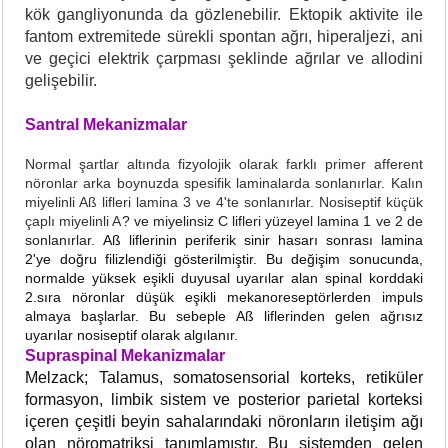
kök gangliyonunda da gözlenebilir. Ektopik aktivite ile
fantom extremitede sürekli spontan ağrı, hiperaljezi, ani
ve geçici elektrik çarpması şeklinde ağrılar ve allodini
gelişebilir.
Santral Mekanizmalar
Normal şartlar altında fizyolojik olarak farklı primer afferent
nöronlar arka boynuzda spesifik laminalarda sonlanırlar. Kalın
miyelinli Aß lifleri lamina 3 ve 4'te sonlanırlar. Nosiseptif küçük
çaplı miyelinli A
? ve miyelinsiz C lifleri yüzeyel lamina 1 ve 2 de
sonlanırlar.
Aß liflerinin periferik sinir hasarı sonrası lamina
2'ye doğru filizlendiği gösterilmiştir. Bu değişim sonucunda,
normalde yüksek eşikli duyusal uyarılar alan spinal korddaki
2.sıra nöronlar düşük eşikli mekanoreseptörlerden impuls
almaya başlarlar. Bu sebeple
Aß liflerinden gelen ağrısız
uyarılar nosiseptif olarak algılanır.
Supraspinal Mekanizmalar
Melzack; Talamus, somatosensorial korteks, retiküler
formasyon, limbik sistem ve posterior parietal korteksi
içeren çeşitli beyin sahalarındaki nöronların iletişim ağı
olan nöromatriksi tanımlamıştır. Bu sistemden gelen