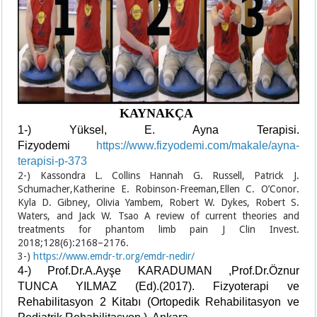
KAYNAKÇA
1-) Yüksel, E. Ayna Terapisi.
Fizyodemi
https://www.fizyodemi.com/makale/ayna-
terapisi-p-373
2-) Kassondra L. Collins Hannah G. Russell, Patrick J.
Schumacher,Katherine E. Robinson-Freeman,Ellen C. O’Conor.
Kyla D. Gibney, Olivia Yambem, Robert W. Dykes, Robert S.
Waters, and Jack W. Tsao A review of current theories and
treatments for phantom limb pain J Clin Invest.
2018;128(6):2168–2176.
3-)
https://www.emdr-tr.org/emdr-nedir/
4-) Prof.Dr.A.Ayşe KARADUMAN ,Prof.Dr.Öznur
TUNCA YILMAZ (Ed).(2017). Fizyoterapi ve
Rehabilitasyon 2 Kitabı (Ortopedik Rehabilitasyon ve