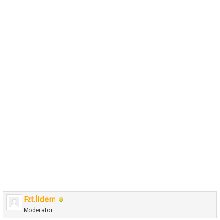
Fzt.İldem
Moderatör