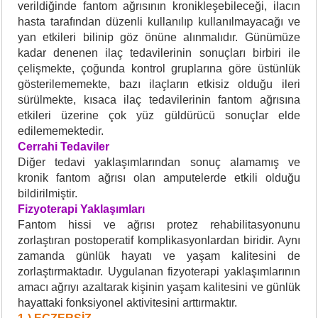
verildiğinde fantom ağrısının kronikleşebileceği, i
lacın
hasta tarafından düzenli kullanılıp kullanılmayacağı ve
yan etkileri bilinip göz önüne alınmalıdır. Günümüze
kadar denenen ilaç tedavilerinin sonuçlar
ı birbiri
ile
çelişmekte, çoğunda kontrol grupl
arına göre üstünlük
gösterilememekte, bazı ilaçların etkisiz olduğu ileri
sürülmekte, kısaca ilaç tedavilerinin fantom ağrısına
etkileri üzerine çok yüz güldürücü sonuçlar elde
edilememektedir.
Cerrahi Tedaviler
Diğer tedavi yaklaşımlarından sonuç alamamış ve
kronik fantom ağrısı olan amputelerde etkili olduğu
bildirilmiştir.
Fizyoterapi Yaklaşımları
Fantom hissi ve ağrısı protez rehabilitasyonunu
zorlaştıran postoperatif komplikasyonlardan biridir. Aynı
zamanda günlük hayatı ve yaşam kalitesini de
zorlaştırmaktadır. Uygulanan fizyoterapi yaklaşımlarının
amacı ağrıyı azaltarak kişinin yaşam kalitesini ve günlük
hayattaki fonksiyonel aktivitesini arttırmaktır.