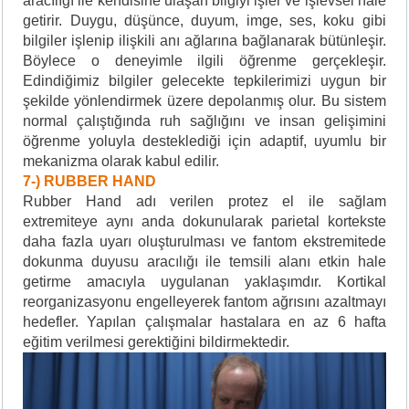
aracılığı ile kendisine ulaşan bilgiyi işler ve işlevsel hale
getirir. Duygu, düşünce, duyum, imge, ses, koku gibi
bilgiler işlenip ilişkili anı ağlarına bağlanarak bütünleşir.
Böylece o deneyimle ilgili öğrenme gerçekleşir.
Edindiğimiz bilgiler gelecekte tepkilerimizi uygun bir
şekilde yönlendirmek üzere depolanmış olur.
Bu sistem
normal çalıştığında ruh sağlığını ve insan gelişimini
öğrenme yoluyla desteklediği için adaptif, uyumlu bir
mekanizma olarak kabul edilir.
7-) RUBBER HAND
Rubber Hand adı verilen protez el ile sağlam
extremiteye aynı anda dokunularak parietal kortekste
daha fazla uyarı oluşturulması ve fantom ekstremitede
dokunma duyusu aracılığı ile temsili alanı etkin hale
getirme amacıyla uygulanan yaklaşımdır. Kortikal
re
organizasyonu engelleyerek fantom ağrısını azaltmayı
hedefler.
Yapılan çalışmalar hastalara en az 6 hafta
eğitim verilmesi gerektiğini bildirmektedir.