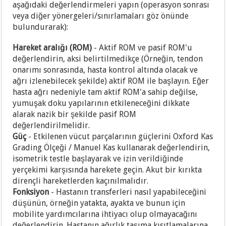
aşağıdaki değerlendirmeleri yapın (operasyon sonrası
veya diğer yönergeleri/sınırlamaları göz önünde
bulundurarak):
Hareket aralığı (ROM)
- Aktif ROM ve pasif ROM'u
değerlendirin, aksi belirtilmedikçe (Örneğin, tendon
onarımı sonrasında, hasta kontrol altında olacak ve
ağrı izlenebilecek şekilde) aktif ROM ile başlayın. Eğer
hasta ağrı nedeniyle tam aktif ROM'a sahip değilse,
yumuşak doku yapılarının etkileneceğini dikkate
alarak nazik bir şekilde pasif ROM
değerlendirilmelidir.
Güç
- Etkilenen vücut parçalarının güçlerini Oxford Kas
Grading Ölçeği / Manuel Kas kullanarak değerlendirin,
isometrik testle başlayarak ve izin verildiğinde
yerçekimi karşısında harekete geçin. Akut bir kırıkta
dirençli hareketlerden kaçınılmalıdır.
Fonksiyon
- Hastanın transferleri nasıl yapabileceğini
düşünün, örneğin yatakta, ayakta ve bunun için
mobilite yardımcılarına ihtiyacı olup olmayacağını
değerlendirin. Hastanın ağırlık taşıma kısıtlamalarına