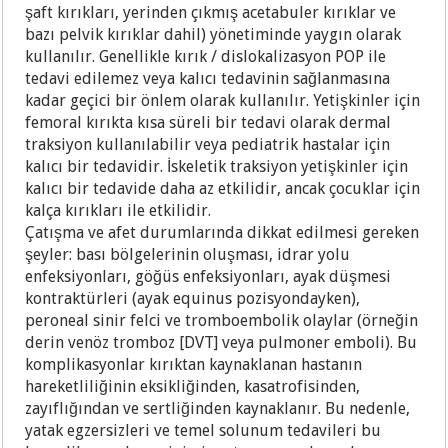
şaft kırıkları, yerinden çıkmış acetabuler kırıklar ve
bazı pelvik kırıklar dahil) yönetiminde yaygın olarak
kullanılır. Genellikle kırık / dislokalizasyon POP ile
tedavi edilemez veya kalıcı tedavinin sağlanmasına
kadar geçici bir önlem olarak kullanılır. Yetişkinler için
femoral kırıkta kısa süreli bir tedavi olarak dermal
traksiyon kullanılabilir veya pediatrik hastalar için
kalıcı bir tedavidir. İskeletik traksiyon yetişkinler için
kalıcı bir tedavide daha az etkilidir, ancak çocuklar için
kalça kırıkları ile etkilidir.
Çatışma ve afet durumlarında dikkat edilmesi gereken
şeyler: bası bölgelerinin oluşması, idrar yolu
enfeksiyonları, göğüs enfeksiyonları, ayak düşmesi
kontraktürleri (ayak equinus pozisyondayken),
peroneal sinir felci ve tromboembolik olaylar (örneğin
derin venöz tromboz [DVT] veya pulmoner emboli). Bu
komplikasyonlar kırıktan kaynaklanan hastanın
hareketliliğinin eksikliğinden, kasatrofisinden,
zayıflığından ve sertliğinden kaynaklanır. Bu nedenle,
yatak egzersizleri ve temel solunum tedavileri bu