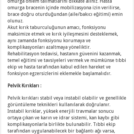
omurga önlem talimatlarını dikkate alınız. Hasta
omurga bracenin içinde mobilizasyona izin verilirse,
brace doğru oturduğundan (aile/bakıcı eğitimi) emin
olunuz.
Akut kırık taburculuğunun amacı, fonksiyonu
maksimize etmek ve kırık iyileşmesini desteklemek,
aynı zamanda fonksiyonu korumaya ve
komplikasyonları azaltmaya yöneliktir.
Rehabilitasyon tedavisi, hastanın güvenini kazanmak,
temel eğitimi ve tavsiyeleri vermek ve mümkünse tıbbi
ekip ve hasta tarafından kabul edilen hareket ve
fonksiyon egzersizlerini eklemekle başlamalıdır.
Pelvik Kırıkları :
Pelvik kırıkları stabil veya instabil olabilir ve genellikle
görüntüleme teknikleri kullanılarak doğrulanır.
Instabil kırıklar, yüksek enerjili travmalar sonucu
ortaya çıkan ve karın ve idrar sistemi, kan kaybı gibi
komplikasyonlarla birlikte bulunabilir. Tıbbi ekip
tarafından uygulanabilecek bir bağlantı ağı varsa,