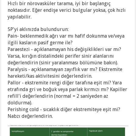
Hızlı bir nörovasküler tarama, iyi bir başlangıç
noktasıdır. Eğer endişe verici bulgular yoksa, çok hızlı
yapılabilir.
5P'yi aklınızda bulundurun:
Pain- beklenmedik ağrı var mı hafif dokunma ve/veya
ilgili kasların pasif germe ile?
Paraestezi - açıklanamayan his değişiklikleri var mı?
Varsa, kırığın distalindeki perifer sinir alanlarını
değerlendirin (sinir yaralanması bölümüne bakın).
Paralysis - açıklanamayan zayıflık var mı? Ekstremite
hareketi/kas aktivitesini değerlendirin.
Pallor - ekstremite rengi diğer tarafına eşit mi? Yara
etrafında gri ve boğuk veya parlak kırmızı mı? Kapiller
refill'i değerlendirin (normal = 2 saniyeden az
doldurma).
Perishing cold - sıcaklık diğer ekstremiteye eşit mi?
Nabzı değerlendirin.