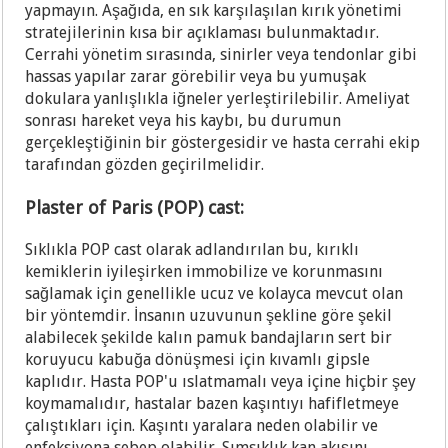
yapmayın. Aşağıda, en sık karşılaşılan kırık yönetimi
stratejilerinin kısa bir açıklaması bulunmaktadır.
Cerrahi yönetim sırasında, sinirler veya tendonlar gibi
hassas yapılar zarar görebilir veya bu yumuşak
dokulara yanlışlıkla iğneler yerleştirilebilir. Ameliyat
sonrası hareket veya his kaybı, bu durumun
gerçekleştiğinin bir göstergesidir ve hasta cerrahi ekip
tarafından gözden geçirilmelidir.
Plaster of Paris (POP) cast:
Sıklıkla POP cast olarak adlandırılan bu, kırıklı
kemiklerin iyileşirken immobilize ve korunmasını
sağlamak için genellikle ucuz ve kolayca mevcut olan
bir yöntemdir. İnsanın uzuvunun şekline göre şekil
alabilecek şekilde kalın pamuk bandajların sert bir
koruyucu kabuğa dönüşmesi için kıvamlı gipsle
kaplıdır. Hasta POP'u ıslatmamalı veya içine hiçbir şey
koymamalıdır, hastalar bazen kaşıntıyı hafifletmeye
çalıştıkları için. Kaşıntı yaralara neden olabilir ve
enfeksiyona sebep olabilir. Sımsıklık kan akışını