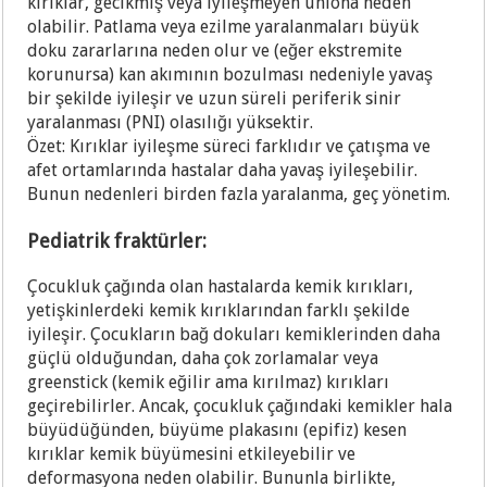
kırıklar, gecikmiş veya iyileşmeyen uniona neden
olabilir. Patlama veya ezilme yaralanmaları büyük
doku zararlarına neden olur ve (eğer ekstremite
korunursa) kan akımının bozulması nedeniyle yavaş
bir şekilde iyileşir ve uzun süreli periferik sinir
yaralanması (PNI) olasılığı yüksektir.
Özet: Kırıklar iyileşme süreci farklıdır ve çatışma ve
afet ortamlarında hastalar daha yavaş iyileşebilir.
Bunun nedenleri birden fazla yaralanma, geç yönetim.
Pediatrik fraktürler:
Çocukluk çağında olan hastalarda kemik kırıkları,
yetişkinlerdeki kemik kırıklarından farklı şekilde
iyileşir. Çocukların bağ dokuları kemiklerinden daha
güçlü olduğundan, daha çok zorlamalar veya
greenstick (kemik eğilir ama kırılmaz) kırıkları
geçirebilirler. Ancak, çocukluk çağındaki kemikler hala
büyüdüğünden, büyüme plakasını (epifiz) kesen
kırıklar kemik büyümesini etkileyebilir ve
deformasyona neden olabilir. Bununla birlikte,